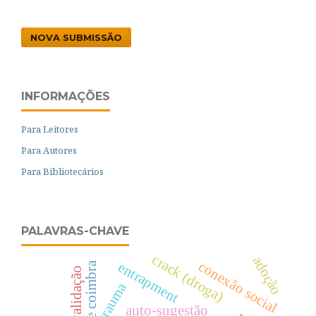
NOVA SUBMISSÃO
INFORMAÇÕES
Para Leitores
Para Autores
Para Bibliotecários
PALAVRAS-CHAVE
crack (droga)
adoção
conexão social
entrapment
trauma
auto-sugestão