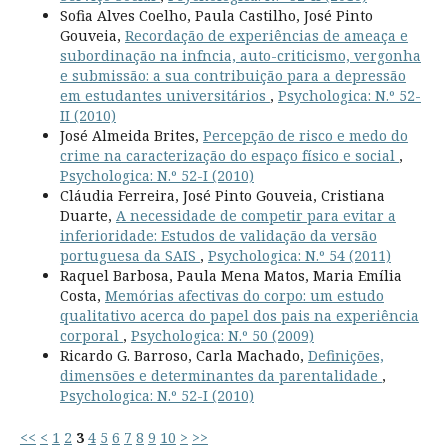
Sofia Alves Coelho, Paula Castilho, José Pinto
Gouveia,
Recordação de experiências de ameaça e
subordinação na infncia, auto-criticismo, vergonha
e submissão: a sua contribuição para a depressão
em estudantes universitários
,
Psychologica: N.º 52-
II (2010)
José Almeida Brites,
Percepção de risco e medo do
crime na caracterização do espaço físico e social
,
Psychologica: N.º 52-I (2010)
Cláudia Ferreira, José Pinto Gouveia, Cristiana
Duarte,
A necessidade de competir para evitar a
inferioridade: Estudos de validação da versão
portuguesa da SAIS
,
Psychologica: N.º 54 (2011)
Raquel Barbosa, Paula Mena Matos, Maria Emília
Costa,
Memórias afectivas do corpo: um estudo
qualitativo acerca do papel dos pais na experiência
corporal
,
Psychologica: N.º 50 (2009)
Ricardo G. Barroso, Carla Machado,
Definições,
dimensões e determinantes da parentalidade
,
Psychologica: N.º 52-I (2010)
<<
<
1
2
3
4
5
6
7
8
9
10
>
>>