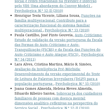
social e redes relacionais na gravidez e infecção
pelo VIH: Uma abordagem do Convoy Model1
,
Psychologica: N.º 52-II (2010)
Henrique Testa Vicente, Liliana Sousa,
Funções na
família multigeracional: Contributo para a
caracterização funcional do sistema familiar
multigeracional
,
Psychologica: N.º 53 (2010)
Paula Castilho, José Pinto Gouveia,
Auto-Criticismo:
Estudo de validação da versão portuguesa da Escala
das Formas do Auto-Criticismo e Auto-
Tranquilização (FSCRS) e da Escala das Funções do
Auto-Criticismo e Auto-Ataque (FSCS)
,
Psychologica:
N.º 54 (2011)
Lara Alves, Cristina Martins, Mário R. Simões,
Avaliação da Inteligência Pré-Mórbida:
Desenvolvimento da versão experimental do Teste
de Leitura de Palavras Irregulares (TeLPI) para a
população portuguesa
,
Psychologica: N.º 53 (2010)
Joana Gomes Almeida, Helena Neves Almeida,
Eduardo Ribeiro Santos,
Sobrecarga dos cuidadores
familiares de pessoas com doença mental:
dimensões analítico-reflexivas na perspectiva do
Serviço Social
,
Psychologica: N.º 52-II (2010)