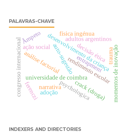
PALAVRAS-CHAVE
Ãmpeto
física ingénua
desenvolvimento da criança
adultos argentinos
congresso internacional
decisão ética
auto-sugestão
ação social
momentos de inovação
trauma
análise factorial
entrapment
rendimento escolar
universidade de coimbra
psychologica
crack (droga)
ferenczi
narrativa
adoção
INDEXERS AND DIRECTORIES