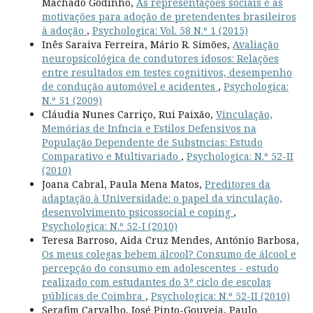
Machado Godinho,
As representações sociais e as
motivações para adoção de pretendentes brasileiros
à adoção
,
Psychologica: Vol. 58 N.º 1 (2015)
Inês Saraiva Ferreira, Mário R. Simões,
Avaliação
neuropsicológica de condutores idosos: Relações
entre resultados em testes cognitivos, desempenho
de condução automóvel e acidentes
,
Psychologica:
N.º 51 (2009)
Cláudia Nunes Carriço, Rui Paixão,
Vinculação,
Memórias de Infncia e Estilos Defensivos na
População Dependente de Substncias: Estudo
Comparativo e Multivariado
,
Psychologica: N.º 52-II
(2010)
Joana Cabral, Paula Mena Matos,
Preditores da
adaptação à Universidade: o papel da vinculação,
desenvolvimento psicossocial e coping
,
Psychologica: N.º 52-I (2010)
Teresa Barroso, Aida Cruz Mendes, António Barbosa,
Os meus colegas bebem álcool? Consumo de álcool e
percepção do consumo em adolescentes - estudo
realizado com estudantes do 3º ciclo de escolas
públicas de Coimbra
,
Psychologica: N.º 52-II (2010)
Serafim Carvalho, José Pinto-Gouveia, Paulo