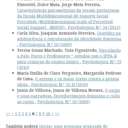
Pimentel, Dulce Maia, Jorge Mota-Pereira,
Características psicométricas da versão portuguesa
da Escala Multidimensional de Suporte Social
Percebido (Multidimensional Scale of Perceived
Social Support - MSPSS)
,
Psychologica: N.º 54 (2011)
Carla Silva, Joaquim Armando Ferreira,
Gravidez na
adolescência e estruturação da identidade feminina
,
Psychologica: N.º 50 (2009)
Teresa Sousa Machado, Tnia Figueiredo,
Vinculação
a Pais, Pares e Professores “ estudos com o IPPA-R
para crianças do ensino básico
,
Psychologica: N.º 53
(2010)
Maria Emília de Clara Vergueiro, Margarida Pedroso
de Lima,
O ageism e os maus-tratos contra a pessoa
idosa
,
Psychologica: N.º 52-II (2010)
Junia de Vilhena, Joana de Vilhena Novaes,
O corpo
e suas narrativas. Envelhecimento feminino e culto
ao corpo
,
Psychologica: N.º 50 (2009)
<<
<
1
2
3
4
5
6
7
8
9
10
>
>>
Também poderá
iniciar uma pesquisa avançada de