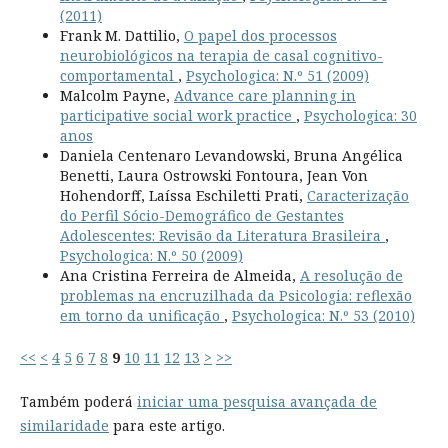
(2011)
Frank M. Dattilio,
O papel dos processos
neurobiológicos na terapia de casal cognitivo-
comportamental
,
Psychologica: N.º 51 (2009)
Malcolm Payne,
Advance care planning in
participative social work practice
,
Psychologica: 30
anos
Daniela Centenaro Levandowski, Bruna Angélica
Benetti, Laura Ostrowski Fontoura, Jean Von
Hohendorff, Laíssa Eschiletti Prati,
Caracterização
do Perfil Sócio-Demográfico de Gestantes
Adolescentes: Revisão da Literatura Brasileira
,
Psychologica: N.º 50 (2009)
Ana Cristina Ferreira de Almeida,
A resolução de
problemas na encruzilhada da Psicologia: reflexão
em torno da unificação
,
Psychologica: N.º 53 (2010)
<<
<
4
5
6
7
8
9
10
11
12
13
>
>>
Também poderá
iniciar uma pesquisa avançada de
similaridade
para este artigo.