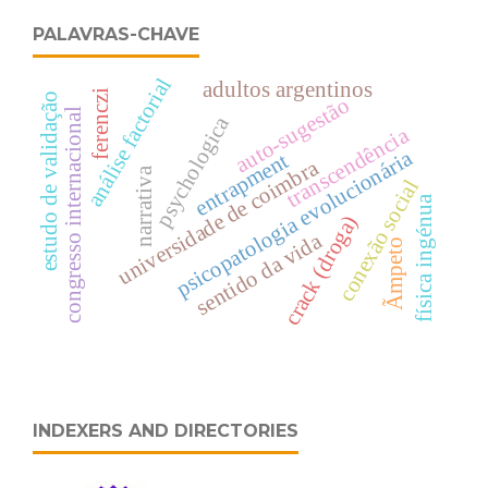
PALAVRAS-CHAVE
análise factorial
adultos argentinos
ferenczi
estudo de validação
auto-sugestão
congresso internacional
psychologica
transcendência
psicopatologia evolucionária
entrapment
universidade de coimbra
narrativa
conexão social
física ingénua
crack (droga)
sentido da vida
Ãmpeto
INDEXERS AND DIRECTORIES