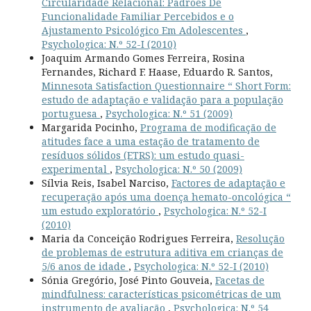
Circularidade Relacional: Padrões De
Funcionalidade Familiar Percebidos e o
Ajustamento Psicológico Em Adolescentes
,
Psychologica: N.º 52-I (2010)
Joaquim Armando Gomes Ferreira, Rosina
Fernandes, Richard F. Haase, Eduardo R. Santos,
Minnesota Satisfaction Questionnaire “ Short Form:
estudo de adaptação e validação para a população
portuguesa
,
Psychologica: N.º 51 (2009)
Margarida Pocinho,
Programa de modificação de
atitudes face a uma estação de tratamento de
resíduos sólidos (ETRS): um estudo quasi-
experimental
,
Psychologica: N.º 50 (2009)
Sílvia Reis, Isabel Narciso,
Factores de adaptação e
recuperação após uma doença hemato-oncológica “
um estudo exploratório
,
Psychologica: N.º 52-I
(2010)
Maria da Conceição Rodrigues Ferreira,
Resolução
de problemas de estrutura aditiva em crianças de
5/6 anos de idade
,
Psychologica: N.º 52-I (2010)
Sónia Gregório, José Pinto Gouveia,
Facetas de
mindfulness: características psicométricas de um
instrumento de avaliação
,
Psychologica: N.º 54