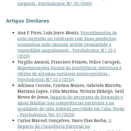
corporal
,
Psychologica: N.º 50 (2009)
Artigos Similares
Ana F. Pires, Luís Joyce-Moniz,
Procedimentos de
auto-sugestão no confronto com duas patologias
reumáticas auto-imunes: artrite reumatóide e
espondilite anquilosante
,
Psychologica: N.º 52-I
(2010)
Virgílio Amaral, Francisco Peixoto, Felice Carugati,
Representações Sociais da inteligência: estrutura e
efeitos de algumas variáveis sociocognitivas
,
Psychologica: N.º 52-I (2010)
Adriana Correia, Cristina Nunes, Gabriela Marotta,
Mariana Lopes, Cátia Martins, Victoria Hidalgo, Saúl
Neves de Jesus,
Impacto do programa de formação e
apoio familiar nas competências parentais e na
qualidade de vida infantil percebida em Cabo-Verde
,
Psychologica: Vol. 67 (2024)
Carlos Manuel Gonçalves, Vasco Dias Rocha,
O
Impacto da Consultoria Parental no