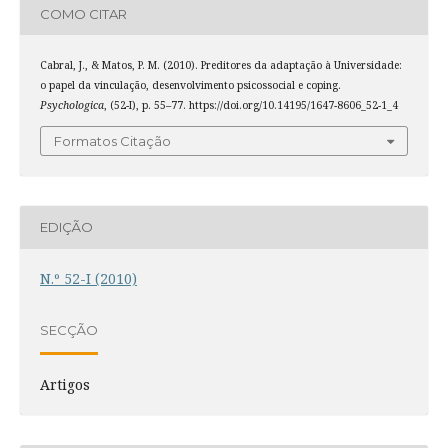
COMO CITAR
Cabral, J., & Matos, P. M. (2010). Preditores da adaptação à Universidade:
o papel da vinculação, desenvolvimento psicossocial e coping.
Psychologica
, (52-I), p. 55–77. https://doi.org/10.14195/1647-8606_52-1_4
Formatos Citação
EDIÇÃO
N.º 52-I (2010)
SECÇÃO
Artigos