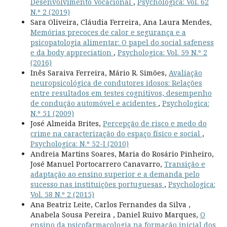
Desenvolvimento Vocacional
,
Psychologica: Vol. 62
N.º 2 (2019)
Sara Oliveira, Cláudia Ferreira, Ana Laura Mendes,
Memórias precoces de calor e segurança e a
psicopatologia alimentar: O papel do social safeness
e da body appreciation
,
Psychologica: Vol. 59 N.º 2
(2016)
Inês Saraiva Ferreira, Mário R. Simões,
Avaliação
neuropsicológica de condutores idosos: Relações
entre resultados em testes cognitivos, desempenho
de condução automóvel e acidentes
,
Psychologica:
N.º 51 (2009)
José Almeida Brites,
Percepção de risco e medo do
crime na caracterização do espaço físico e social
,
Psychologica: N.º 52-I (2010)
Andreia Martins Soares, Maria do Rosário Pinheiro,
José Manuel Portocarrero Canavarro,
Transição e
adaptação ao ensino superior e a demanda pelo
sucesso nas instituições portuguesas
,
Psychologica:
Vol. 58 N.º 2 (2015)
Ana Beatriz Leite, Carlos Fernandes da Silva ,
Anabela Sousa Pereira , Daniel Ruivo Marques,
O
ensino da psicofarmacologia na formação inicial dos