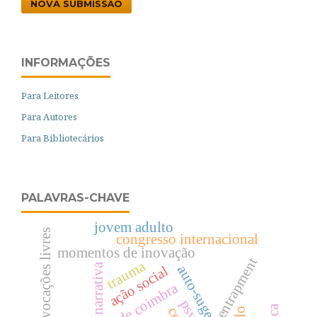
NOVA SUBMISSÃO
INFORMAÇÕES
Para Leitores
Para Autores
Para Bibliotecários
PALAVRAS-CHAVE
jovem adulto
evocações livres
congresso internacional
momentos de inovação
entrapment
trauma
narrativa
auto-sugestão
ação social