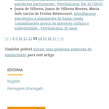
psicólogos portugueses
,
Psychologica: Vol. 65 (2022)
Junia de Vilhena, Joana de Vilhena Novaes, Maria
Inês Garcia de Freitas Bittencourt,
Atendimento
psicológico a populações de baixa renda.
Considerações acerca do interjogo cultura e
subjetividade
,
Psychologica: 30 anos
<<
<
8
9
10
11
12
13
14
15
16
17
>
>>
Também poderá
iniciar uma pesquisa avançada de
similaridade
para este artigo.
IDIOMA
English
Português (Portugal)