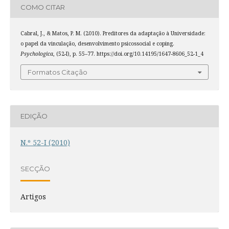
COMO CITAR
Cabral, J., & Matos, P. M. (2010). Preditores da adaptação à Universidade:
o papel da vinculação, desenvolvimento psicossocial e coping.
Psychologica
, (52-I), p. 55–77. https://doi.org/10.14195/1647-8606_52-1_4
Formatos Citação
EDIÇÃO
N.º 52-I (2010)
SECÇÃO
Artigos