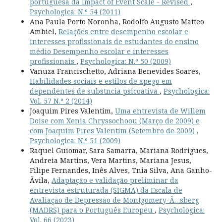
portuguesa da Impact of Event Scale - Revised
,
Psychologica: N.º 54 (2011)
Ana Paula Porto Noronha, Rodolfo Augusto Matteo
Ambiel,
Relações entre desempenho escolar e
interesses profissionais de estudantes do ensino
médio Desempenho escolar e interesses
profissionais
,
Psychologica: N.º 50 (2009)
Vanuza Francischetto, Adriana Benevides Soares,
Habilidades sociais e estilos de apego em
dependentes de substncia psicoativa
,
Psychologica:
Vol. 57 N.º 2 (2014)
Joaquim Pires Valentim,
Uma entrevista de Willem
Doise com Xenia Chryssochoou (Março de 2009) e
com Joaquim Pires Valentim (Setembro de 2009)
,
Psychologica: N.º 51 (2009)
Raquel Guiomar, Sara Samarra, Mariana Rodrigues,
Andreia Martins, Vera Martins, Mariana Jesus,
Filipe Fernandes, Inês Alves, Tnia Silva, Ana Ganho-
Ãvila,
Adaptação e validação preliminar da
entrevista estruturada (SIGMA) da Escala de
Avaliação de Depressão de Montgomery-Ã…sberg
(MADRS) para o Português Europeu
,
Psychologica:
Vol. 66 (2023)