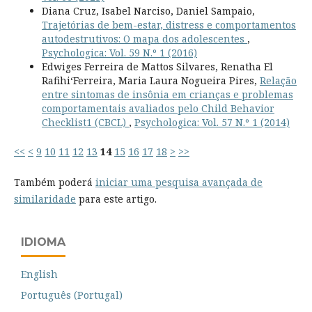
Diana Cruz, Isabel Narciso, Daniel Sampaio,
Trajetórias de bem-estar, distress e comportamentos
autodestrutivos: O mapa dos adolescentes
,
Psychologica: Vol. 59 N.º 1 (2016)
Edwiges Ferreira de Mattos Silvares, Renatha El
Rafihi‘Ferreira, Maria Laura Nogueira Pires,
Relação
entre sintomas de insônia em crianças e problemas
comportamentais avaliados pelo Child Behavior
Checklist1 (CBCL)
,
Psychologica: Vol. 57 N.º 1 (2014)
<<
<
9
10
11
12
13
14
15
16
17
18
>
>>
Também poderá
iniciar uma pesquisa avançada de
similaridade
para este artigo.
IDIOMA
English
Português (Portugal)