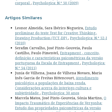
corporal
,
Psychologica: N.º 50 (2009)
Artigos Similares
Leonor Almeida, Sara Ibérico Nogueira,
Estudo
preliminar do teste Test for Creative Thinking-
Drawing Production (TCT-DP)
,
Psychologica: N.º 52-I
(2010)
Serafim Carvalho, José Pinto-Gouveia, Paula
Castilho, Paulo Pimentel,
Entrapment - conceito,
definição e características psicométricas da versão
portuguesa da Escala de Entrapment
,
Psychologica:
N.º 54 (2011)
Junia de Vilhena, Joana de Vilhena Novaes, Maria
Inês Garcia de Freitas Bittencourt,
Atendimento
psicológico a populações de baixa renda.
Considerações acerca do interjogo cultura e
subjetividade
,
Psychologica: 30 anos
Marcela Matos, José Pinto-Gouveia, Sónia Martins,
O
Impacto Traumático de Experiências de Vergonha:
Estudo das propriedades psicométricas da versão