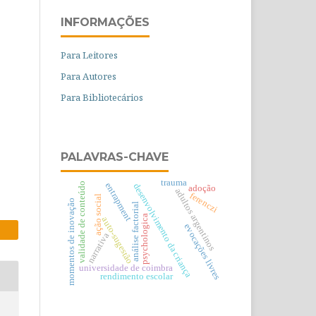
INFORMAÇÕES
Para Leitores
Para Autores
Para Bibliotecários
PALAVRAS-CHAVE
trauma
validade de conteúdo
entrapment
desenvolvimento da criança
adoção
adultos argentinos
ferenczi
ação social
momentos de inovação
análise factorial
psychologica
auto-sugestão
evocações livres
narrativa
universidade de coimbra
rendimento escolar