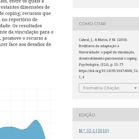
ais, entre os quais a
 restantes dimensões de
 de coping; recursos que
 no reportório de
COMO CITAR
idade. Os resultados
nte da vinculação para o
, promove o recurso a
Cabral, J., & Matos, P. M. (2010).
zer face aos desafios de
Preditores da adaptação à
Universidade: o papel da vinculação,
desenvolvimento psicossocial e coping.
Psychologica
, (52-I), p. 55–77.
https://doi.org/10.14195/1647-8606_52-
1_4
Formatos Citação
EDIÇÃO
N.º 52-I (2010)