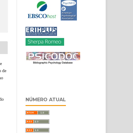
de
o de
ho
 do
NÚMERO ATUAL