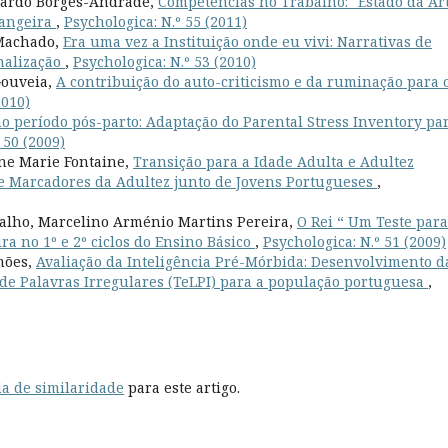
duardo Borges-Andrade,
Competências no Trabalho: "Estado da Ar
rangeira
,
Psychologica: N.º 55 (2011)
 Machado,
Era uma vez a Instituição onde eu vivi: Narrativas de
onalização
,
Psychologica: N.º 53 (2010)
Gouveia,
A contribuição do auto-criticismo e da ruminação para 
2010)
no período pós-parto: Adaptação do Parental Stress Inventory pa
 50 (2009)
ne Marie Fontaine,
Transição para a Idade Adulta e Adultez
e Marcadores da Adultez junto de Jovens Portugueses
,
valho, Marcelino Arménio Martins Pereira,
O Rei “ Um Teste para
ra no 1º e 2º ciclos do Ensino Básico
,
Psychologica: N.º 51 (2009)
imões,
Avaliação da Inteligência Pré-Mórbida: Desenvolvimento d
 de Palavras Irregulares (TeLPI) para a população portuguesa
,
a de similaridade
para este artigo.