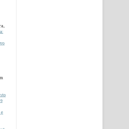
ra,
a:
ivo
im
nto
59
 e