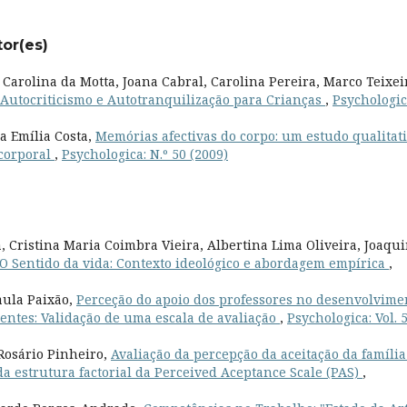
tor(es)
 Carolina da Motta, Joana Cabral, Carolina Pereira, Marco Teixei
 Autocriticismo e Autotranquilização para Crianças
,
Psychologic
a Emília Costa,
Memórias afectivas do corpo: um estudo qualitat
 corporal
,
Psychologica: N.º 50 (2009)
 Cristina Maria Coimbra Vieira, Albertina Lima Oliveira, Joaqu
O Sentido da vida: Contexto ideológico e abordagem empírica
,
aula Paixão,
Perceção do apoio dos professores no desenvolvime
centes: Validação de uma escala de avaliação
,
Psychologica: Vol. 
 Rosário Pinheiro,
Avaliação da percepção da aceitação da família
da estrutura factorial da Perceived Aceptance Scale (PAS)
,