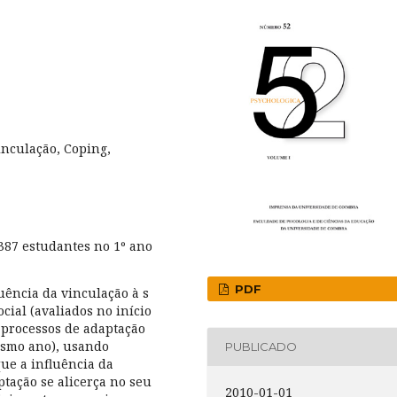
inculação, Coping,
387 estudantes no 1º ano
PDF
uência da vinculação à s
cial (avaliados no início
s processos de adaptação
esmo ano), usando
PUBLICADO
ue a influência da
tação se alicerça no seu
2010-01-01