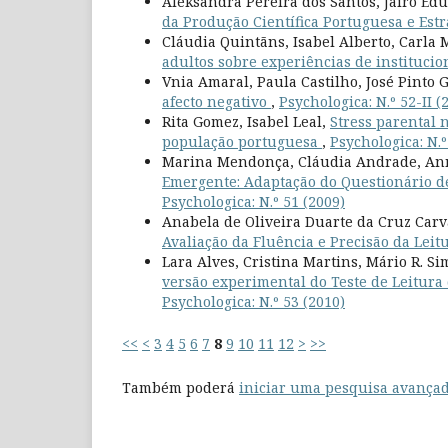
Aleksandra Pereira dos Santos, Jairo E
da Produção Científica Portuguesa e Est
Cláudia Quintãns, Isabel Alberto, Carla
adultos sobre experiências de instituci
Vnia Amaral, Paula Castilho, José Pinto 
afecto negativo
,
Psychologica: N.º 52-II (
Rita Gomez, Isabel Leal,
Stress parental 
população portuguesa
,
Psychologica: N.º
Marina Mendonça, Cláudia Andrade, An
Emergente: Adaptação do Questionário d
Psychologica: N.º 51 (2009)
Anabela de Oliveira Duarte da Cruz Car
Avaliação da Fluência e Precisão da Leitu
Lara Alves, Cristina Martins, Mário R. S
versão experimental do Teste de Leitura
Psychologica: N.º 53 (2010)
<<
<
3
4
5
6
7
8
9
10
11
12
>
>>
Também poderá
iniciar uma pesquisa avançad