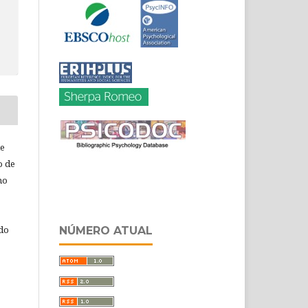
de
o de
ho
 do
NÚMERO ATUAL