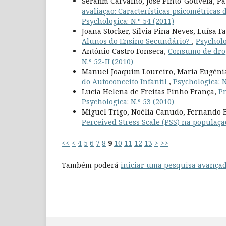
Serafim Carvalho, José Pinto-Gouveia, Pa
avaliação: Características psicométricas
Psychologica: N.º 54 (2011)
Joana Stocker, Sílvia Pina Neves, Luísa F
Alunos do Ensino Secundário?
,
Psycholo
António Castro Fonseca,
Consumo de drog
N.º 52-II (2010)
Manuel Joaquim Loureiro, Maria Eugénia 
do Autoconceito Infantil
,
Psychologica: N
Lucia Helena de Freitas Pinho França,
Pr
Psychologica: N.º 53 (2010)
Miguel Trigo, Noélia Canudo, Fernando B
Perceived Stress Scale (PSS) na populaç
<<
<
4
5
6
7
8
9
10
11
12
13
>
>>
Também poderá
iniciar uma pesquisa avançad