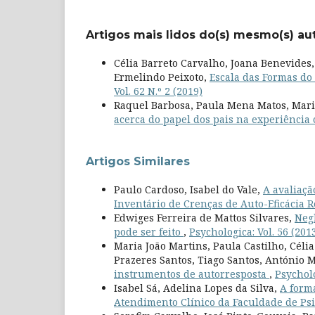
Artigos mais lidos do(s) mesmo(s) au
Célia Barreto Carvalho, Joana Benevides,
Ermelindo Peixoto,
Escala das Formas do
Vol. 62 N.º 2 (2019)
Raquel Barbosa, Paula Mena Matos, Mari
acerca do papel dos pais na experiência
Artigos Similares
Paulo Cardoso, Isabel do Vale,
A avaliaçã
Inventário de Crenças de Auto-Eficácia 
Edwiges Ferreira de Mattos Silvares,
Neg
pode ser feito
,
Psychologica: Vol. 56 (201
Maria João Martins, Paula Castilho, Céli
Prazeres Santos, Tiago Santos, António 
instrumentos de autorresposta
,
Psycholo
Isabel Sá, Adelina Lopes da Silva,
A forma
Atendimento Clínico da Faculdade de Ps