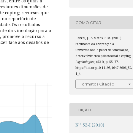
ais, entre os quais a
 restantes dimensões de
 de coping; recursos que
 no reportório de
COMO CITAR
idade. Os resultados
nte da vinculação para o
, promove o recurso a
Cabral, J., & Matos, P. M. (2010).
zer face aos desafios de
Preditores da adaptação à
Universidade: o papel da vinculação,
desenvolvimento psicossocial e coping.
Psychologica
, (52-I), p. 55–77.
https://doi.org/10.14195/1647-8606_52-
1_4
Formatos Citação
EDIÇÃO
N.º 52-I (2010)