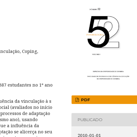
inculação, Coping,
387 estudantes no 1º ano
PDF
uência da vinculação à s
cial (avaliados no início
s processos de adaptação
esmo ano), usando
PUBLICADO
ue a influência da
tação se alicerça no seu
2010-01-01