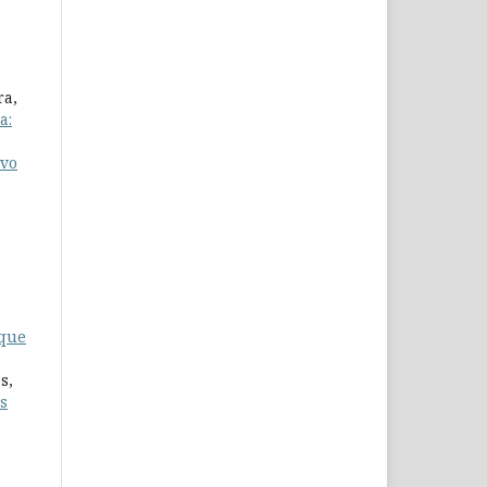
ra,
a:
ivo
 que
s,
s