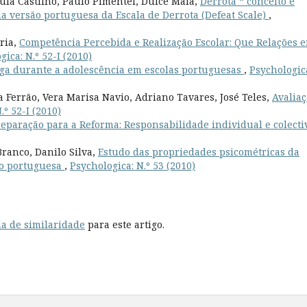
ula Castilho, Paulo Pimentel, Dulce Maia,
Derrota “ conceito e
 da versão portuguesa da Escala de Derrota (Defeat Scale)
,
aria,
Competência Percebida e Realização Escolar: Que Relações 
gica: N.º 52-I (2010)
a durante a adolescência em escolas portuguesas
,
Psychologic
Ferrão, Vera Marisa Navio, Adriano Tavares, José Teles,
Avalia
.º 52-I (2010)
eparação para a Reforma: Responsabilidade individual e colect
ranco, Danilo Silva,
Estudo das propriedades psicométricas da
ão portuguesa
,
Psychologica: N.º 53 (2010)
a de similaridade
para este artigo.