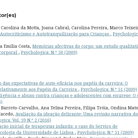
tor(es)
 Carolina da Motta, Joana Cabral, Carolina Pereira, Marco Teixei
 Autocriticismo e Autotranquilização para Crianças
,
Psychologic
a Emília Costa,
Memórias afectivas do corpo: um estudo qualitat
 corporal
,
Psychologica: N.º 50 (2009)
o das expectativas de auto-eficácia nos papéis da carreira: O
Relativamente aos Papéis da Carreira
,
Psychologica: N.º 51 (2009)
ligência e abuso contra crianças e adolescentes com enurese: O
3)
a Barreto-Carvalho, Ana Telma Pereira, Filipa Tróia, Ondina Mato
Macedo,
Avaliação da ideação delirante: Uma revisão narrativa do
gica: Vol. 59 N.º 2 (2016)
ção inicial de terapeutas infantis: o caso do Serviço de
icologia da Universidade de Lisboa
,
Psychologica: N.º 51 (2009)