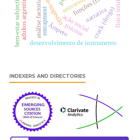
física intuitiva
auto-sugestão
adultos argentinos
funções (fscs)
bem-estar subjectivo
análise factorial
crack (droga)
narrativa
entrapment
ação social
Ãmpeto
psicose
desenvolvimento de instrumento
INDEXERS AND DIRECTORIES