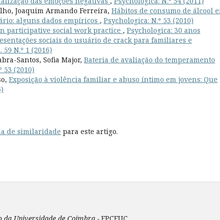
ialização das emoções negativas
,
Psychologica: N.º 54 (2011)
elho, Joaquim Armando Ferreira,
Hábitos de consumo de álcool 
ário: alguns dados empíricos
,
Psychologica: N.º 53 (2010)
 participative social work practice
,
Psychologica: 30 anos
esentações sociais do usuário de crack para familiares e
. 59 N.º 1 (2016)
bra-Santos, Sofia Major,
Bateria de avaliação do temperamento
º 53 (2010)
so,
Exposição à violência familiar e abuso íntimo em jovens: Que
6)
a de similaridade
para este artigo.
ão da Universidade de Coimbra -
FPCEUC