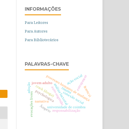
INFORMAÇÕES
Para Leitores
Para Autores
Para Bibliotecários
PALAVRAS-CHAVE
ação social
processos humanos de mudança
entrapment
jovem adulto
adoção
análise factorial
crack (droga)
ferenczi
auto-sugestão
trauma
psychologica
conexão social
evocações livres
narrativa
Ãmpeto
universidade de coimbra
responsabilização