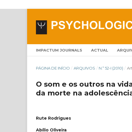
IMPACTUM JOURNALS
ACTUAL
ARQUI
PÁGINA DE INÍCIO
/
ARQUIVOS
/
N.º 52-I (2010)
/
Ar
O som e os outros na vid
da morte na adolescênci
Rute Rodrigues
Abílio Oliveira