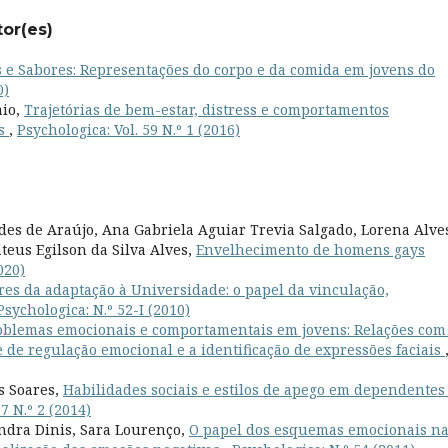
tor(es)
 e Sabores: Representações do corpo e da comida em jovens do
0)
aio,
Trajetórias de bem-estar, distress e comportamentos
es
,
Psychologica: Vol. 59 N.º 1 (2016)
es de Araújo, Ana Gabriela Aguiar Trevia Salgado, Lorena Alve
ateus Egilson da Silva Alves,
Envelhecimento de homens gays
020)
res da adaptação à Universidade: o papel da vinculação,
Psychologica: N.º 52-I (2010)
oblemas emocionais e comportamentais em jovens: Relações com
 de regulação emocional e a identificação de expressões faciais
s Soares,
Habilidades sociais e estilos de apego em dependentes
7 N.º 2 (2014)
andra Dinis, Sara Lourenço,
O papel dos esquemas emocionais n