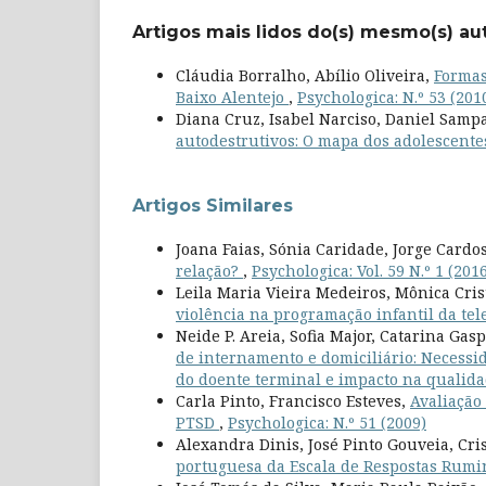
Artigos mais lidos do(s) mesmo(s) au
Cláudia Borralho, Abílio Oliveira,
Formas
Baixo Alentejo
,
Psychologica: N.º 53 (201
Diana Cruz, Isabel Narciso, Daniel Samp
autodestrutivos: O mapa dos adolescent
Artigos Similares
Joana Faias, Sónia Caridade, Jorge Cardo
relação?
,
Psychologica: Vol. 59 N.º 1 (201
Leila Maria Vieira Medeiros, Mônica Cris
violência na programação infantil da tel
Neide P. Areia, Sofia Major, Catarina Gas
de internamento e domiciliário: Necessid
do doente terminal e impacto na qualida
Carla Pinto, Francisco Esteves,
Avaliação
PTSD
,
Psychologica: N.º 51 (2009)
Alexandra Dinis, José Pinto Gouveia, Cri
portuguesa da Escala de Respostas Rumi