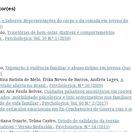
tor(es)
 e Sabores: Representações do corpo e da comida em jovens do
0)
aio,
Trajetórias de bem-estar, distress e comportamentos
es
,
Psychologica: Vol. 59 N.º 1 (2016)
so,
Exposição à violência familiar e abuso íntimo em jovens: Que
6)
tina Batista de Melo, Érika Neves de Barros, Andréa Lages,
A
evisão aberta no Brasil
,
Psychologica: N.º 50 (2009)
par, Ana Paula Relvas,
Cuidados paliativos oncológicos em contex
ades, morbilidade psicológica e luto antecipatório nos familiare
de de vida familiar
,
Psychologica: Vol. 60 N.º 2 (2017)
 de estímulos emocionais em Ex-Combatentes de Guerra com e 
stiana Duarte, Telma Castro,
Estudo de validação da versão
nativas “ Versão Reduzida
,
Psychologica: N.º 54 (2011)