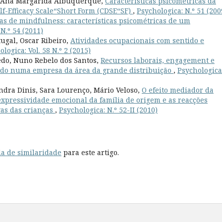
o, Ana Margarida Albuquerque,
Características psicométricas da
lf-Efficacy Scale“Short Form (CDSE“SF)
,
Psychologica: N.º 51 (200
as de mindfulness: características psicométricas de um
N.º 54 (2011)
ugal, Oscar Ribeiro,
Atividades ocupacionais com sentido e
logica: Vol. 58 N.º 2 (2015)
edo, Nuno Rebelo dos Santos,
Recursos laborais, engagement e
do numa empresa da área da grande distribuição
,
Psychologica
ndra Dinis, Sara Lourenço, Mário Veloso,
O efeito mediador da
expressividade emocional da família de origem e as reacções
vas das crianças
,
Psychologica: N.º 52-II (2010)
a de similaridade
para este artigo.