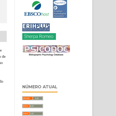
de
o de
ho
 do
NÚMERO ATUAL