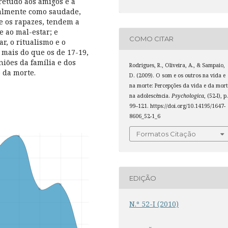
retudo aos amigos e à
ialmente como saudade,
ue os rapazes, tendem a
e ao mal-estar; e
COMO CITAR
r, o ritualismo e o
 mais do que os de 17-19,
niões da família e dos
Rodrigues, R., Oliveira, A., & Sampaio,
 da morte.
D. (2009). O som e os outros na vida e
na morte: Percepções da vida e da mort
na adolescência.
Psychologica
, (52-I), p
99–121. https://doi.org/10.14195/1647-
8606_52-1_6
Formatos Citação
EDIÇÃO
N.º 52-I (2010)