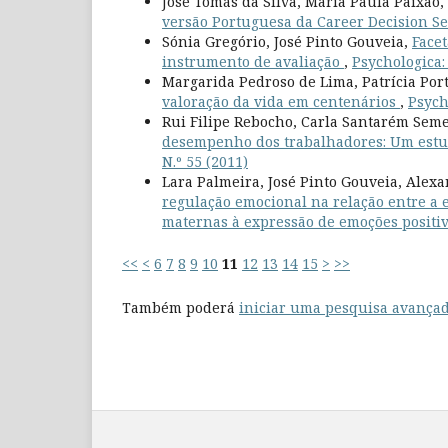
José Tomás da Silva, Maria Paula Paixã
versão Portuguesa da Career Decision Se
Sónia Gregório, José Pinto Gouveia,
Facet
instrumento de avaliação
,
Psychologica: 
Margarida Pedroso de Lima, Patrícia Port
valoração da vida em centenários
,
Psycho
Rui Filipe Rebocho, Carla Santarém Sem
desempenho dos trabalhadores: Um estu
N.º 55 (2011)
Lara Palmeira, José Pinto Gouveia, Alexa
regulação emocional na relação entre a 
maternas à expressão de emoções positi
<<
<
6
7
8
9
10
11
12
13
14
15
>
>>
Também poderá
iniciar uma pesquisa avançad