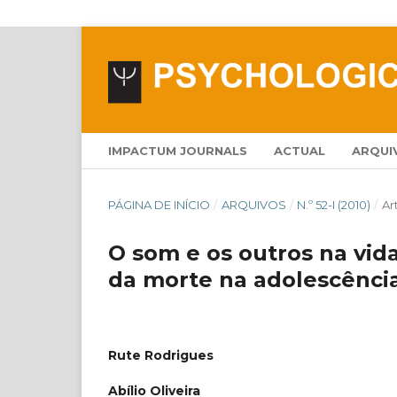
IMPACTUM JOURNALS
ACTUAL
ARQUI
PÁGINA DE INÍCIO
/
ARQUIVOS
/
N.º 52-I (2010)
/
Ar
O som e os outros na vid
da morte na adolescênci
Rute Rodrigues
Abílio Oliveira