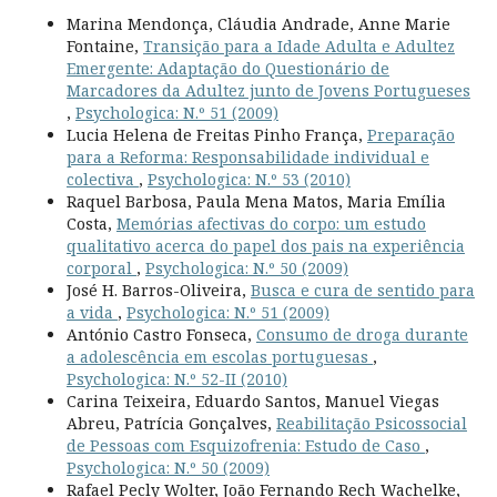
Marina Mendonça, Cláudia Andrade, Anne Marie
Fontaine,
Transição para a Idade Adulta e Adultez
Emergente: Adaptação do Questionário de
Marcadores da Adultez junto de Jovens Portugueses
,
Psychologica: N.º 51 (2009)
Lucia Helena de Freitas Pinho França,
Preparação
para a Reforma: Responsabilidade individual e
colectiva
,
Psychologica: N.º 53 (2010)
Raquel Barbosa, Paula Mena Matos, Maria Emília
Costa,
Memórias afectivas do corpo: um estudo
qualitativo acerca do papel dos pais na experiência
corporal
,
Psychologica: N.º 50 (2009)
José H. Barros-Oliveira,
Busca e cura de sentido para
a vida
,
Psychologica: N.º 51 (2009)
António Castro Fonseca,
Consumo de droga durante
a adolescência em escolas portuguesas
,
Psychologica: N.º 52-II (2010)
Carina Teixeira, Eduardo Santos, Manuel Viegas
Abreu, Patrícia Gonçalves,
Reabilitação Psicossocial
de Pessoas com Esquizofrenia: Estudo de Caso
,
Psychologica: N.º 50 (2009)
Rafael Pecly Wolter, João Fernando Rech Wachelke,