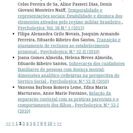
Celso Pereira de Sa, Aline Passeri Dias, Denis
Giovani Monteiro Naiff,
Temporalidade e
representações sociais: Estabilidade e dinmica dos
elementos ativados pelo regime militar brasileiro
,
Psychologica: Vol. 58 N.º 1 (2015)
Filipa Alexandra Grilo Novais, Joaquim Armando
Ferreira, Eduardo Ribeiro dos Santos,
Transição e
ajustamento de reclusos ao estabelecimento
prisional
,
Psychologica: N.º 52-II (2010)
Joana Gomes Almeida, Helena Neves Almeida,
Eduardo Ribeiro Santos,
Sobrecarga dos cuidadores
familiares de pessoas com doença mental:
dimensões analítico-reflexivas na perspectiva do
Serviço Social
,
Psychologica: N.º 52-II (2010)
Vanessa Barbosa Romera Leme, Edna Maria
Marturano, Anne Marie Fontaine,
Relação da
separação conjugal com as práticas parentais e o
comportamento dos filhos
,
Psychologica: N.º 52-I
(2010)
<<
<
1
2
3
4
5
6
7
8
9
10
>
>>