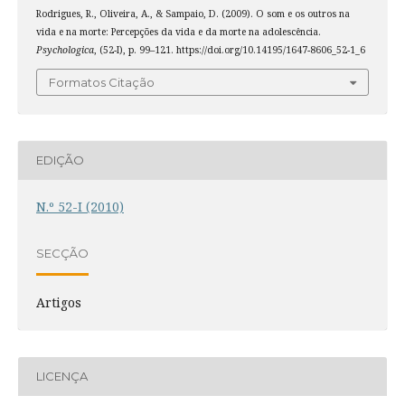
Rodrigues, R., Oliveira, A., & Sampaio, D. (2009). O som e os outros na
vida e na morte: Percepções da vida e da morte na adolescência.
Psychologica
, (52-I), p. 99–121. https://doi.org/10.14195/1647-8606_52-1_6
Formatos Citação
EDIÇÃO
N.º 52-I (2010)
SECÇÃO
Artigos
LICENÇA