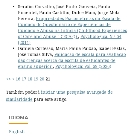
Serafim Carvalho, José Pinto-Gouveia, Paulo
Pimentel, Paula Castilho, Dulce Maia, Jorge Mota
Pereira,
Propriedades Psicométricas da Escala de
Cuidado do Questionário de Experiências de
Cuidado e Abuso na Infncia (Childhood Experiences
of Care and Abuse “ CECA.Q)
,
Psychologica: N.º 54
(2011)
Daniela Cortesão, Maria Paula Paixão, Isabel Festas,
José Tomás Silva,
Validação de escala para avaliação
das crenças acerca da escrita de estudantes de
ensino superior
,
Psychologica: Vol. 69 (2026)
<<
<
16
17
18
19
20
21
Também poderá
iniciar uma pesquisa avançada de
similaridade
para este artigo.
IDIOMA
English