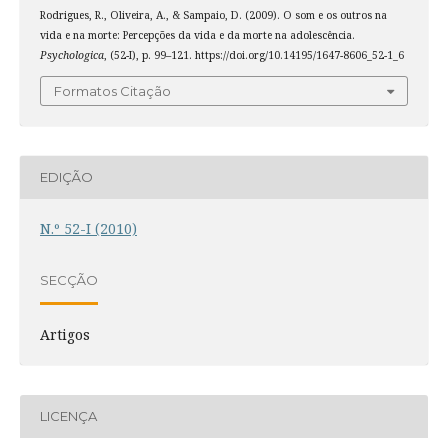
Rodrigues, R., Oliveira, A., & Sampaio, D. (2009). O som e os outros na
vida e na morte: Percepções da vida e da morte na adolescência.
Psychologica
, (52-I), p. 99–121. https://doi.org/10.14195/1647-8606_52-1_6
Formatos Citação
EDIÇÃO
N.º 52-I (2010)
SECÇÃO
Artigos
LICENÇA