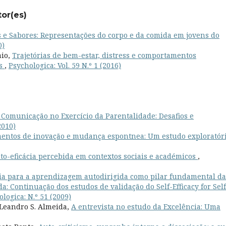
tor(es)
 e Sabores: Representações do corpo e da comida em jovens do
0)
aio,
Trajetórias de bem-estar, distress e comportamentos
es
,
Psychologica: Vol. 59 N.º 1 (2016)
 Comunicação no Exercício da Parentalidade: Desafios e
2010)
ntos de inovação e mudança espontnea: Um estudo exploratór
o-eficácia percebida em contextos sociais e académicos
,
cia para a aprendizagem autodirigida como pilar fundamental da
: Continuação dos estudos de validação do Self-Efficacy for Self
logica: N.º 51 (2009)
, Leandro S. Almeida,
A entrevista no estudo da Excelência: Uma