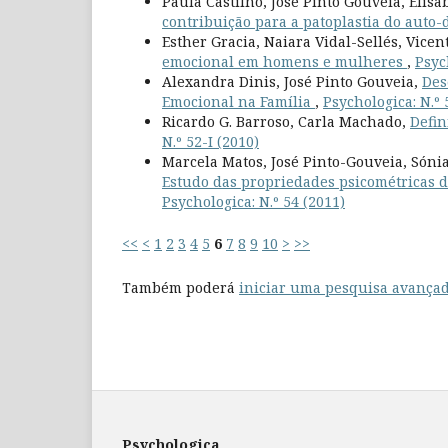
Paula Castilho, José Pinto Gouveia, Elisa
contribuição para a patoplastia do auto
Esther Gracia, Naiara Vidal-Sellés, Vice
emocional em homens e mulheres
,
Psych
Alexandra Dinis, José Pinto Gouveia,
Des
Emocional na Família
,
Psychologica: N.º 
Ricardo G. Barroso, Carla Machado,
Defin
N.º 52-I (2010)
Marcela Matos, José Pinto-Gouveia, Sóni
Estudo das propriedades psicométricas d
Psychologica: N.º 54 (2011)
<<
<
1
2
3
4
5
6
7
8
9
10
>
>>
Também poderá
iniciar uma pesquisa avançad
Psychologica