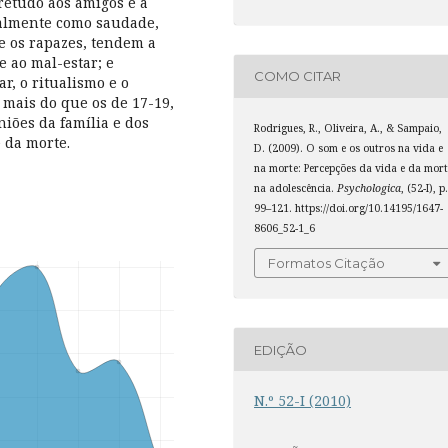
retudo aos amigos e à
ialmente como saudade,
ue os rapazes, tendem a
e ao mal-estar; e
COMO CITAR
r, o ritualismo e o
 mais do que os de 17-19,
niões da família e dos
Rodrigues, R., Oliveira, A., & Sampaio,
 da morte.
D. (2009). O som e os outros na vida e
na morte: Percepções da vida e da mort
na adolescência.
Psychologica
, (52-I), p
99–121. https://doi.org/10.14195/1647-
8606_52-1_6
Formatos Citação
EDIÇÃO
N.º 52-I (2010)