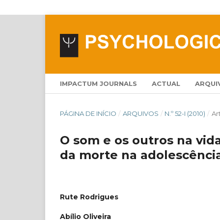
IMPACTUM JOURNALS
ACTUAL
ARQUI
PÁGINA DE INÍCIO
/
ARQUIVOS
/
N.º 52-I (2010)
/
Ar
O som e os outros na vid
da morte na adolescênci
Rute Rodrigues
Abílio Oliveira