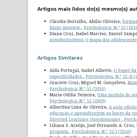
Artigos mais lidos do(s) mesmo(s) au
Cláudia Borralho, Abílio Oliveira,
Formas
Baixo Alentejo
,
Psychologica: N.º 53 (201
Diana Cruz, Isabel Narciso, Daniel Samp
autodestrutivos: O mapa dos adolescent
Artigos Similares
Alda Portugal, Isabel Alberto,
O Papel da
especificidades
,
Psychologica: N.º 52-II (
Graciete Cruz, Miguel M. Gonçalves,
Mome
Psychologica: N.º 53 (2010)
Maria Odília Teixeira,
Uma medida de aut
Psychologica: N.º 51 (2009)
Albertina Lima de Oliveira,
A auto-eficá
educação e aprendizagem ao longo da vida
Directed Learning Questionnaire
,
Psycho
Liliana S. Araújo, José Fernando A. Cruz
proposta
,
Psychologica: N.º 52-I (2010)