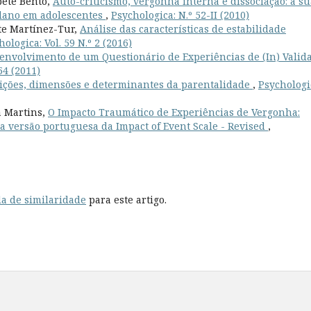
bete Bento,
Auto-criticismo, vergonha interna e dissociação: a su
-dano em adolescentes
,
Psychologica: N.º 52-II (2010)
nte Martínez-Tur,
Análise das características de estabilidade
ologica: Vol. 59 N.º 2 (2016)
envolvimento de um Questionário de Experiências de (In) Valid
54 (2011)
ições, dimensões e determinantes da parentalidade
,
Psychologi
a Martins,
O Impacto Traumático de Experiências de Vergonha:
a versão portuguesa da Impact of Event Scale - Revised
,
a de similaridade
para este artigo.