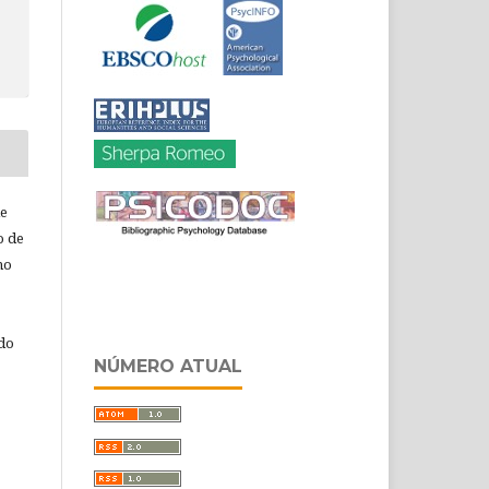
de
o de
ho
 do
NÚMERO ATUAL