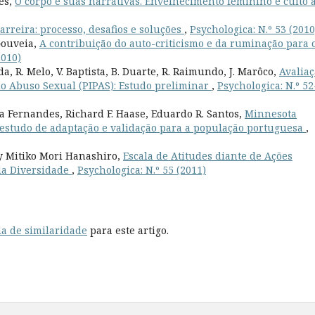
es,
O corpo e suas narrativas. Envelhecimento feminino e culto 
arreira: processo, desafios e soluções
,
Psychologica: N.º 53 (2010
Gouveia,
A contribuição do auto-criticismo e da ruminação para 
2010)
a, R. Melo, V. Baptista, B. Duarte, R. Raimundo, J. Marôco,
Avalia
do Abuso Sexual (PIPAS): Estudo preliminar
,
Psychologica: N.º 52
 Fernandes, Richard F. Haase, Eduardo R. Santos,
Minnesota
: estudo de adaptação e validação para a população portuguesa
,
cy Mitiko Mori Hanashiro,
Escala de Atitudes diante de Ações
da Diversidade
,
Psychologica: N.º 55 (2011)
a de similaridade
para este artigo.