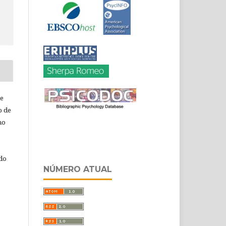
de
o de
ho
 do
NÚMERO ATUAL