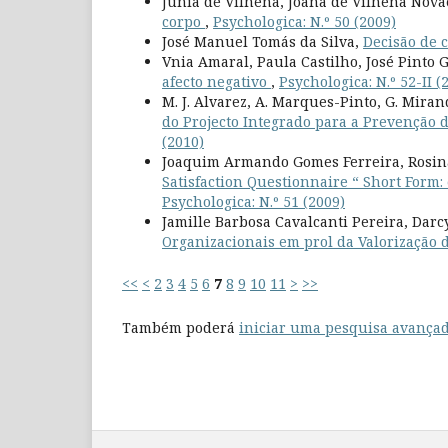
Junia de Vilhena, Joana de Vilhena Nova
corpo
,
Psychologica: N.º 50 (2009)
José Manuel Tomás da Silva,
Decisão de c
Vnia Amaral, Paula Castilho, José Pinto 
afecto negativo
,
Psychologica: N.º 52-II (
M. J. Alvarez, A. Marques-Pinto, G. Mirand
do Projecto Integrado para a Prevenção 
(2010)
Joaquim Armando Gomes Ferreira, Rosina
Satisfaction Questionnaire “ Short Form
Psychologica: N.º 51 (2009)
Jamille Barbosa Cavalcanti Pereira, Dar
Organizacionais em prol da Valorização 
<<
<
2
3
4
5
6
7
8
9
10
11
>
>>
Também poderá
iniciar uma pesquisa avançad