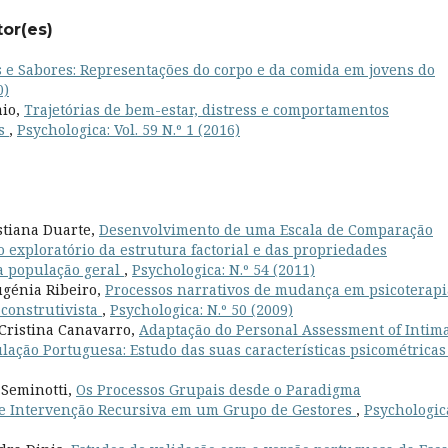
tor(es)
 e Sabores: Representações do corpo e da comida em jovens do
0)
aio,
Trajetórias de bem-estar, distress e comportamentos
es
,
Psychologica: Vol. 59 N.º 1 (2016)
istiana Duarte,
Desenvolvimento de uma Escala de Comparação
o exploratório da estrutura factorial e das propriedades
a população geral
,
Psychologica: N.º 54 (2011)
ugénia Ribeiro,
Processos narrativos de mudança em psicoterapi
 construtivista
,
Psychologica: N.º 50 (2009)
Cristina Canavarro,
Adaptação do Personal Assessment of Intim
ulação Portuguesa: Estudo das suas características psicométrica
 Seminotti,
Os Processos Grupais desde o Paradigma
de Intervenção Recursiva em um Grupo de Gestores
,
Psychologic