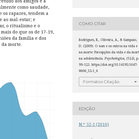
retudo aos amigos e à
ialmente como saudade,
ue os rapazes, tendem a
e ao mal-estar; e
COMO CITAR
r, o ritualismo e o
 mais do que os de 17-19,
niões da família e dos
Rodrigues, R., Oliveira, A., & Sampaio,
 da morte.
D. (2009). O som e os outros na vida e
na morte: Percepções da vida e da mort
na adolescência.
Psychologica
, (52-I), p
99–121. https://doi.org/10.14195/1647-
8606_52-1_6
Formatos Citação
EDIÇÃO
N.º 52-I (2010)