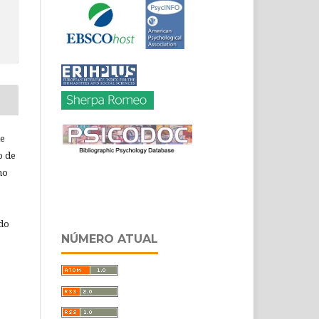
de
o de
ho
 do
NÚMERO ATUAL