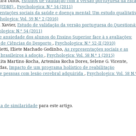
dra Dinis,
Estudos de validação com a versão portuguesa da Esca
 (EDRE)
,
Psychologica: N.º 54 (2011)
entações sociais da saúde e doença mental: Um estudo qualitati
hologica: Vol. 59 N.º 2 (2016)
 Xavier,
Estudo de validação da versão portuguesa do Questioná
logica: N.º 54 (2011)
e ansiedade dos alunos do Ensino Superior face à s avaliações:
 de Ciências do Desporto
,
Psychologica: N.º 52-II (2010)
letti, Eliete Machado Godinho,
As representações sociais e as
brasileiros à adoção
,
Psychologica: Vol. 58 N.º 1 (2015)
ita Martins-Rocha, Artemisa Rocha Dores, Selene G. Vicente,
das,
Impacto de um programa holístico de reabilitação
e pessoas com lesão cerebral adquirida
,
Psychologica: Vol. 58 N.
a de similaridade
para este artigo.