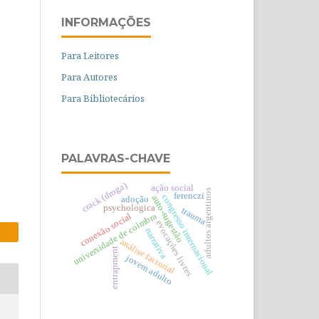
INFORMAÇÕES
Para Leitores
Para Autores
Para Bibliotecários
PALAVRAS-CHAVE
crack (droga)
ação social
adultos argentinos
ferenczi
congresso internacional
auto-sugestão
adoção
psychologica
trauma
universidade de coimbra
conexão social
evocações livres
narrativa
análise factorial
entrapment
jovem adulto