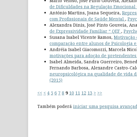
Mário Veloso, José Pinto Gouveia, Alexan
de Dificuldades na Regulação Emocional
António Martins, Joana Sequeira,
Repres
com Profissionais de Saúde Mental
,
Psyc
Alexandra Dinis, José Pinto Gouveia, Ana
de Expressividade Familiar “ QEF
,
Psycho
Susana Isabel Vicente Ramos,
Motivação 
comparação entre alunos de Psicologia e
Andréia Isabel Giacomozzi, Marcela Nico
motivações para adoção de pretendentes 
Isabel Almeida, Sandra Guerreiro, Bened
Fernando Barbosa, Alexandre Castro-Cal
neuropsicológica na qualidade de vida d
(2015)
<<
<
4
5
6
7
8
9
10
11
12
13
>
>>
Também poderá
iniciar uma pesquisa avançad