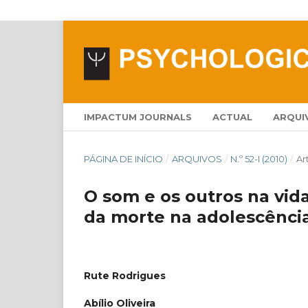
IMPACTUM JOURNALS
ACTUAL
ARQUI
PÁGINA DE INÍCIO
/
ARQUIVOS
/
N.º 52-I (2010)
/
Ar
O som e os outros na vid
da morte na adolescênci
Rute Rodrigues
Abílio Oliveira