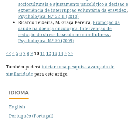
socioculturais e ajustamento psicológico à decisão e
experiência de interrupção voluntária da gravidez
,
Psychologica: N.º 52-II (2010)
Ricardo Teixeira, M. Graça Pereira,
Promoção da
saúde na doença oncológica: Intervenção de
redução do stress baseada no mindfulness
,
Psychologica: N.º 50 (2009)
<<
<
5
6
7
8
9
10
11
12
13
14
>
>>
Também poderá
iniciar uma pesquisa avançada de
similaridade
para este artigo.
IDIOMA
English
Português (Portugal)