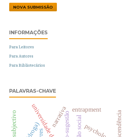
NOVA SUBMISSÃO
INFORMAÇÕES
Para Leitores
Para Autores
Para Bibliotecários
PALAVRAS-CHAVE
universidade de coimbra
narrativa
entrapment
transcendência
bem-estar subjectivo
auto-sugestão
ação social
psychologica