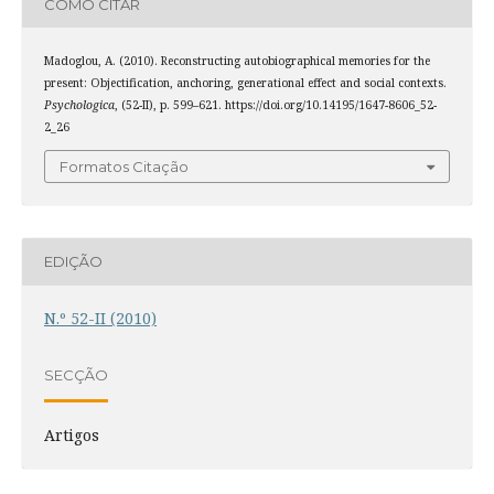
COMO CITAR
Madoglou, A. (2010). Reconstructing autobiographical memories for the
present: Objectification, anchoring, generational effect and social contexts.
Psychologica
, (52-II), p. 599–621. https://doi.org/10.14195/1647-8606_52-
2_26
Formatos Citação
EDIÇÃO
N.º 52-II (2010)
SECÇÃO
Artigos