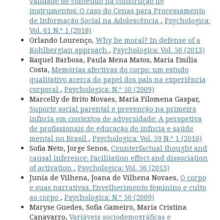
validade de conteúdo na construção de
instrumentos: O caso do Cenas para Processamento
de Informação Social na Adolescência
,
Psychologica:
Vol. 61 N.º 1 (2018)
Orlando Lourenço,
Why be moral? In defense of a
Kohlbergian approach
,
Psychologica: Vol. 56 (2013)
Raquel Barbosa, Paula Mena Matos, Maria Emília
Costa,
Memórias afectivas do corpo: um estudo
qualitativo acerca do papel dos pais na experiência
corporal
,
Psychologica: N.º 50 (2009)
Marcelly de Brito Novaes, Maria Filomena Gaspar,
Suporte social parental e prevenção na primeira
infncia em contextos de adversidade: A perspetiva
de profissionais de educação de infncia e saúde
mental no Brasil
,
Psychologica: Vol. 59 N.º 1 (2016)
Sofia Neto, Jorge Senos,
Counterfactual thought and
causal inference: Facilitation effect and dissociation
of activation
,
Psychologica: Vol. 56 (2013)
Junia de Vilhena, Joana de Vilhena Novaes,
O corpo
e suas narrativas. Envelhecimento feminino e culto
ao corpo
,
Psychologica: N.º 50 (2009)
Maryse Guedes, Sofia Gameiro, Maria Cristina
Canavarro,
Variáveis sociodemográficas e