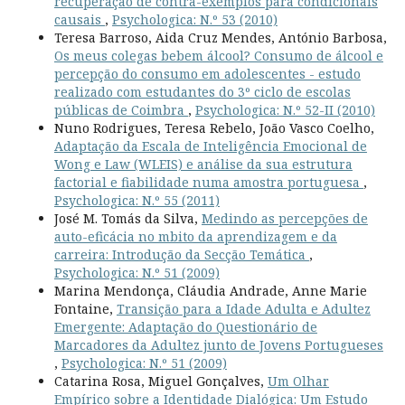
recuperação de contra-exemplos para condicionais
causais
,
Psychologica: N.º 53 (2010)
Teresa Barroso, Aida Cruz Mendes, António Barbosa,
Os meus colegas bebem álcool? Consumo de álcool e
percepção do consumo em adolescentes - estudo
realizado com estudantes do 3º ciclo de escolas
públicas de Coimbra
,
Psychologica: N.º 52-II (2010)
Nuno Rodrigues, Teresa Rebelo, João Vasco Coelho,
Adaptação da Escala de Inteligência Emocional de
Wong e Law (WLEIS) e análise da sua estrutura
factorial e fiabilidade numa amostra portuguesa
,
Psychologica: N.º 55 (2011)
José M. Tomás da Silva,
Medindo as percepções de
auto-eficácia no mbito da aprendizagem e da
carreira: Introdução da Secção Temática
,
Psychologica: N.º 51 (2009)
Marina Mendonça, Cláudia Andrade, Anne Marie
Fontaine,
Transição para a Idade Adulta e Adultez
Emergente: Adaptação do Questionário de
Marcadores da Adultez junto de Jovens Portugueses
,
Psychologica: N.º 51 (2009)
Catarina Rosa, Miguel Gonçalves,
Um Olhar
Empírico sobre a Identidade Dialógica: Um Estudo