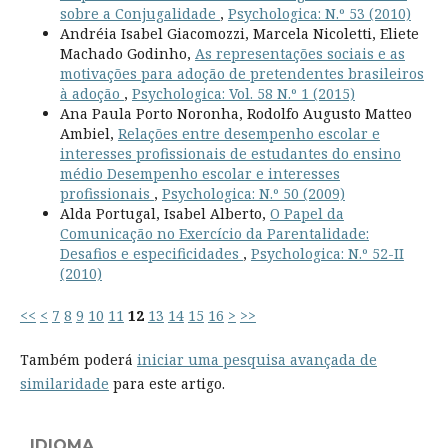
sobre a Conjugalidade
,
Psychologica: N.º 53 (2010)
Andréia Isabel Giacomozzi, Marcela Nicoletti, Eliete
Machado Godinho,
As representações sociais e as
motivações para adoção de pretendentes brasileiros
à adoção
,
Psychologica: Vol. 58 N.º 1 (2015)
Ana Paula Porto Noronha, Rodolfo Augusto Matteo
Ambiel,
Relações entre desempenho escolar e
interesses profissionais de estudantes do ensino
médio Desempenho escolar e interesses
profissionais
,
Psychologica: N.º 50 (2009)
Alda Portugal, Isabel Alberto,
O Papel da
Comunicação no Exercício da Parentalidade:
Desafios e especificidades
,
Psychologica: N.º 52-II
(2010)
<<
<
7
8
9
10
11
12
13
14
15
16
>
>>
Também poderá
iniciar uma pesquisa avançada de
similaridade
para este artigo.
IDIOMA