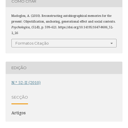
COMO CITAR
Madoglou, A. (2010). Reconstructing autobiographical memories for the
present: Objectification, anchoring, generational effect and social contexts.
Psychologica
, (52-II), p. 599–621. https://doi.org/10.14195/1647-8606_52-
2_26
Formatos Citação
EDIÇÃO
N.º 52-II (2010)
SECÇÃO
Artigos