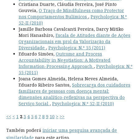
Cristiana Duarte, Cláudia Ferreira, José Pinto
Gouveia,
O Traço de Mindfulness como Protector
nos Comportamentos Bulímicos
,
Psychologica: N.º
52-II (2010)
Jamille Barbosa Cavalcanti Pereira, Darcy Mitiko
Mori Hanashiro,
Escala de Atitudes diante de Ações
Organizacionais em prol da Valorização da
Diversidade
,
Psychologica: N.º 55 (2011)
Eduardo Simões,
Outcome and Process
Accountability in Negotiation: A Motivated
Information-Processing Approach
,
Psychologica: N.º
55 (2011)
Joana Gomes Almeida, Helena Neves Almeida,
Eduardo Ribeiro Santos,
Sobrecarga dos cuidadores
familiares de pessoas com doença mental:
dimensões analítico-reflexivas na perspectiva do
Serviço Social
,
Psychologica: N.º 52-II (2010)
<<
<
1
2
3
4
5
6
7
8
9
10
>
>>
Também poderá
iniciar uma pesquisa avançada de
similaridade
para este artigo.