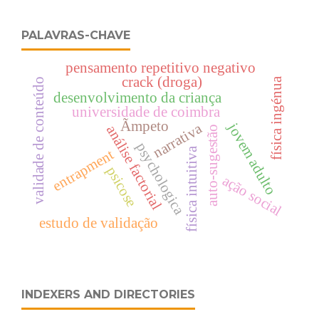
PALAVRAS-CHAVE
pensamento repetitivo negativo
crack (droga)
física ingénua
validade de conteúdo
desenvolvimento da criança
universidade de coimbra
Ãmpeto
jovem adulto
narrativa
análise factorial
auto-sugestão
psychologica
física intuitiva
entrapment
psicose
ação social
estudo de validação
INDEXERS AND DIRECTORIES