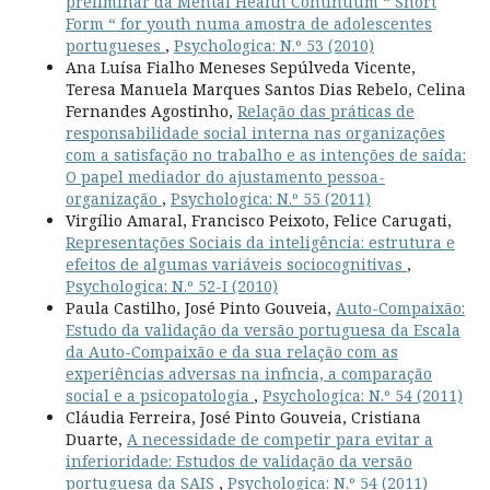
preliminar da Mental Health Continuum “ Short
Form “ for youth numa amostra de adolescentes
portugueses
,
Psychologica: N.º 53 (2010)
Ana Luísa Fialho Meneses Sepúlveda Vicente,
Teresa Manuela Marques Santos Dias Rebelo, Celina
Fernandes Agostinho,
Relação das práticas de
responsabilidade social interna nas organizações
com a satisfação no trabalho e as intenções de saída:
O papel mediador do ajustamento pessoa-
organização
,
Psychologica: N.º 55 (2011)
Virgílio Amaral, Francisco Peixoto, Felice Carugati,
Representações Sociais da inteligência: estrutura e
efeitos de algumas variáveis sociocognitivas
,
Psychologica: N.º 52-I (2010)
Paula Castilho, José Pinto Gouveia,
Auto-Compaixão:
Estudo da validação da versão portuguesa da Escala
da Auto-Compaixão e da sua relação com as
experiências adversas na infncia, a comparação
social e a psicopatologia
,
Psychologica: N.º 54 (2011)
Cláudia Ferreira, José Pinto Gouveia, Cristiana
Duarte,
A necessidade de competir para evitar a
inferioridade: Estudos de validação da versão
portuguesa da SAIS
,
Psychologica: N.º 54 (2011)