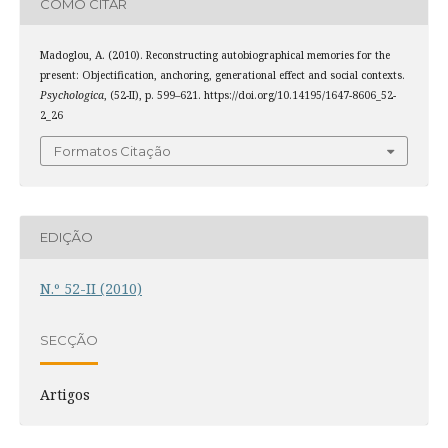
COMO CITAR
Madoglou, A. (2010). Reconstructing autobiographical memories for the
present: Objectification, anchoring, generational effect and social contexts.
Psychologica
, (52-II), p. 599–621. https://doi.org/10.14195/1647-8606_52-
2_26
Formatos Citação
EDIÇÃO
N.º 52-II (2010)
SECÇÃO
Artigos