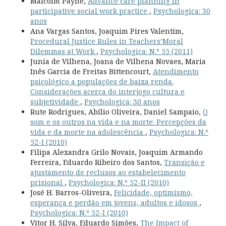
Malcolm Payne,
Advance care planning in
participative social work practice
,
Psychologica: 30
anos
Ana Vargas Santos, Joaquim Pires Valentim,
Procedural Justice Rules in Teachers’Moral
Dilemmas at Work
,
Psychologica: N.º 55 (2011)
Junia de Vilhena, Joana de Vilhena Novaes, Maria
Inês Garcia de Freitas Bittencourt,
Atendimento
psicológico a populações de baixa renda.
Considerações acerca do interjogo cultura e
subjetividade
,
Psychologica: 30 anos
Rute Rodrigues, Abílio Oliveira, Daniel Sampaio,
O
som e os outros na vida e na morte: Percepções da
vida e da morte na adolescência
,
Psychologica: N.º
52-I (2010)
Filipa Alexandra Grilo Novais, Joaquim Armando
Ferreira, Eduardo Ribeiro dos Santos,
Transição e
ajustamento de reclusos ao estabelecimento
prisional
,
Psychologica: N.º 52-II (2010)
José H. Barros-Oliveira,
Felicidade, optimismo,
esperança e perdão em jovens, adultos e idosos
,
Psychologica: N.º 52-I (2010)
Vítor H. Silva, Eduardo Simões,
The Impact of