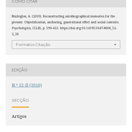
COMO CITAR
Madoglou, A. (2010). Reconstructing autobiographical memories for the
present: Objectification, anchoring, generational effect and social contexts.
Psychologica
, (52-II), p. 599–621. https://doi.org/10.14195/1647-8606_52-
2_26
Formatos Citação
EDIÇÃO
N.º 52-II (2010)
SECÇÃO
Artigos