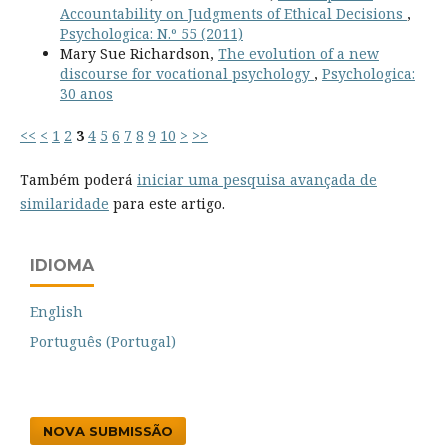
Accountability on Judgments of Ethical Decisions
,
Psychologica: N.º 55 (2011)
Mary Sue Richardson,
The evolution of a new
discourse for vocational psychology
,
Psychologica:
30 anos
<<
<
1
2
3
4
5
6
7
8
9
10
>
>>
Também poderá
iniciar uma pesquisa avançada de
similaridade
para este artigo.
IDIOMA
English
Português (Portugal)
NOVA SUBMISSÃO