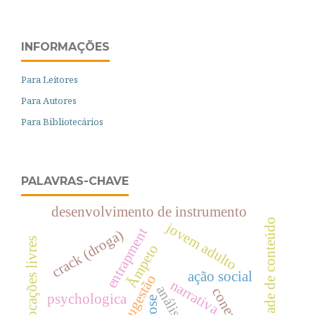
INFORMAÇÕES
Para Leitores
Para Autores
Para Bibliotecários
PALAVRAS-CHAVE
desenvolvimento de instrumento
validade de conteúdo
jovem adulto
entrapment
crack (droga)
evocações livres
Ãmpeto
ação social
auto-sugestão
narrativa
psychologica