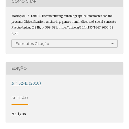
COMO CITAR
Madoglou, A. (2010). Reconstructing autobiographical memories for the
present: Objectification, anchoring, generational effect and social contexts.
Psychologica
, (52-II), p. 599–621. https://doi.org/10.14195/1647-8606_52-
2_26
Formatos Citação
EDIÇÃO
N.º 52-II (2010)
SECÇÃO
Artigos