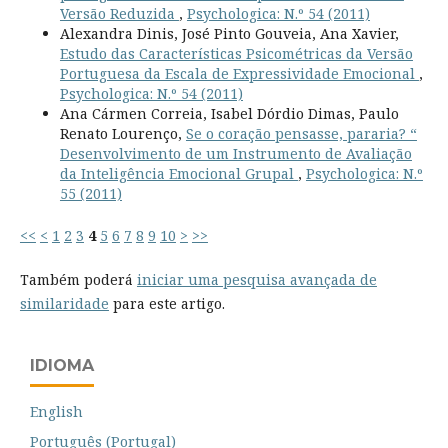
Versão Reduzida
,
Psychologica: N.º 54 (2011)
Alexandra Dinis, José Pinto Gouveia, Ana Xavier,
Estudo das Características Psicométricas da Versão
Portuguesa da Escala de Expressividade Emocional
,
Psychologica: N.º 54 (2011)
Ana Cármen Correia, Isabel Dórdio Dimas, Paulo
Renato Lourenço,
Se o coração pensasse, pararia? “
Desenvolvimento de um Instrumento de Avaliação
da Inteligência Emocional Grupal
,
Psychologica: N.º
55 (2011)
<<
<
1
2
3
4
5
6
7
8
9
10
>
>>
Também poderá
iniciar uma pesquisa avançada de
similaridade
para este artigo.
IDIOMA
English
Português (Portugal)