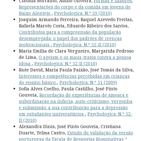
Cláudia Borralho, Abílio Oliveira,
Formas e Sabores:
Representações do corpo e da comida em jovens do
Baixo Alentejo
,
Psychologica: N.º 53 (2010)
Joaquim Armando Ferreira, Raquel Azevedo Freitas,
Rafaela Maroto Costa, Eduardo Ribeiro dos Santos,
Contributos para a compreensão da população
desempregada: o papel dos padrões de crenças
motivacionais
,
Psychologica: N.º 52-II (2010)
Maria Emília de Clara Vergueiro, Margarida Pedroso
de Lima,
O ageism e os maus-tratos contra a pessoa
idosa
,
Psychologica: N.º 52-II (2010)
Rute David, Maria Paula Paixão, José Tomás da Silva,
Interesses e competências percebidas em crianças
do ensino básico
,
Psychologica: N.º 51 (2009)
Sofia Alves Coelho, Paula Castilho, José Pinto
Gouveia,
Recordação de experiências de ameaça e
subordinação na infncia, auto-criticismo, vergonha
e submissão: a sua contribuição para a depressão
em estudantes universitários
,
Psychologica: N.º 52-
II (2010)
Alexandra Dinis, José Pinto Gouveia, Cristiana
Duarte, Telma Castro,
Estudo de validação da versão
portuguesa da Escala de Respostas Ruminativas “