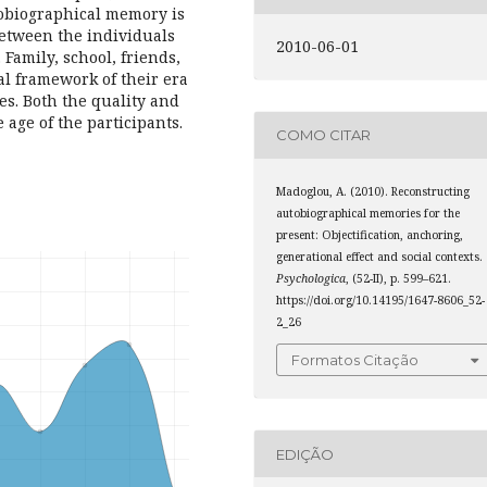
utobiographical memory is
etween the individuals
2010-06-01
Family, school, friends,
al framework of their era
es. Both the quality and
 age of the participants.
COMO CITAR
Madoglou, A. (2010). Reconstructing
autobiographical memories for the
present: Objectification, anchoring,
generational effect and social contexts.
Psychologica
, (52-II), p. 599–621.
https://doi.org/10.14195/1647-8606_52-
2_26
Formatos Citação
EDIÇÃO