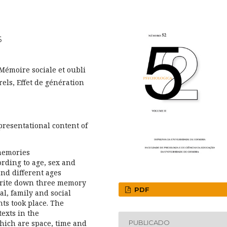
6
émoire sociale et oubli
els, Effet de génération
resentational content of
memories
ording to age, sex and
and different ages
 write down three memory
PDF
al, family and social
ts took place. The
texts in the
which are space, time and
PUBLICADO