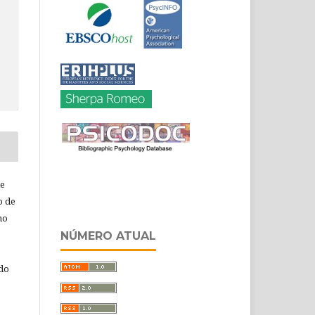
de
o de
ho
NÚMERO ATUAL
 do