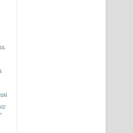
ca:
a
ugal
acy
s
,