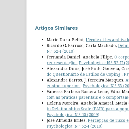
Artigos Similares
Marie Duru-Bellat,
L’école et les ambiva
Ricardo G. Barroso, Carla Machado,
Defin
N.º 52-I (2010)
Fernanda Daniel, Anabela Filipe,
O corp
representação
,
Psychologica: N.º 52-II (2
Alexandra Dinis, José Pinto Gouveia, Cri
do Questionário de Estilos de Coping
,
Ps
Alexandra Barros, J. Ferreira Marques,
A
ensino superior
,
Psychologica: N.º 53 (2
Vanessa Barbosa Romera Leme, Edna Mar
com as práticas parentais e o comportam
Helena Moreira, Anabela Amaral, Maria 
in Relationships Scale (PAIR) para a pop
Psychologica: N.º 50 (2009)
José Almeida Brites,
Percepção de risco e
Psychologica: N.º 52-I (2010)