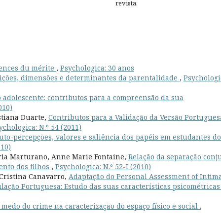
revista.
lences du mérite
,
Psychologica: 30 anos
ições, dimensões e determinantes da parentalidade
,
Psychologi
o adolescente: contributos para a compreensão da sua
010)
stiana Duarte,
Contributos para a Validação da Versão Portugues
ychologica: N.º 54 (2011)
uto-percepções, valores e saliência dos papéis em estudantes do
010)
ia Marturano, Anne Marie Fontaine,
Relação da separação conj
ento dos filhos
,
Psychologica: N.º 52-I (2010)
Cristina Canavarro,
Adaptação do Personal Assessment of Intim
ulação Portuguesa: Estudo das suas características psicométrica
 medo do crime na caracterização do espaço físico e social
,