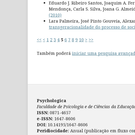
Eduardo J. Ribeiro Santos, Joaquim A. Fe
Mendonça, Carla S. Silva, Joana G. Almei
(2010)
Lara Palmeira, José Pinto Gouveia, Alex
transgeracionalidade do processo de soc
<<
<
1
2
3
4
5
6
7
8
9
10
>
>>
Também poderá
iniciar uma pesquisa avançad
Psychologica
Faculdade de Psicologia e de Ciências da Educaç
ISSN:
0871-4657
e-ISSN:
1647-8606
DOI:
10.14195/1647-8606
Peridiocidade:
Anual (publicação em fluxo co