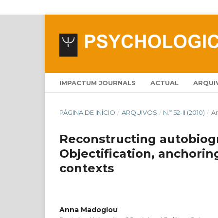
IMPACTUM JOURNALS
ACTUAL
ARQUI
PÁGINA DE INÍCIO
/
ARQUIVOS
/
N.º 52-II (2010)
/
Ar
Reconstructing autobiogr
Objectification, anchorin
contexts
Anna Madoglou