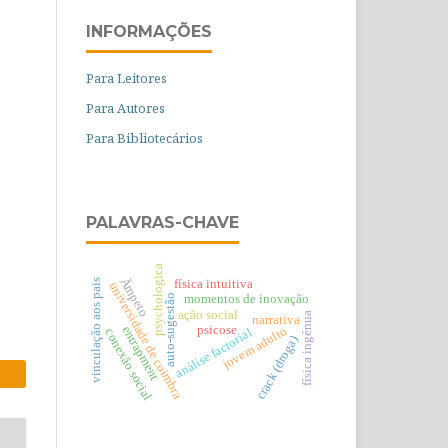
INFORMAÇÕES
Para Leitores
Para Autores
Para Bibliotecários
PALAVRAS-CHAVE
psychologica
Ãmpeto
física intuitiva
vinculação aos pais
universidade de coimbra
momentos de inovação
auto-sugestão
ação social
física ingénua
narrativa
psicose
jovem adulto
entrapment
análise factorial
conexão social
crack (droga)