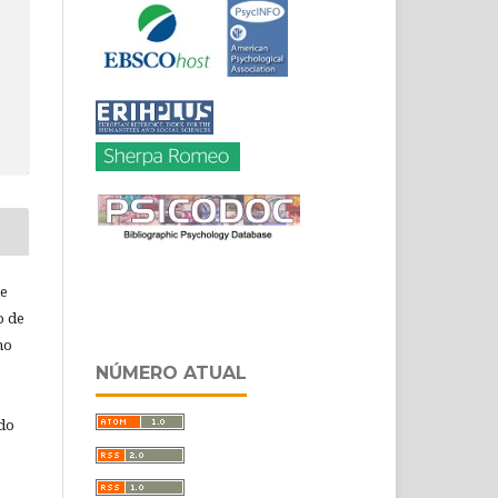
de
o de
ho
NÚMERO ATUAL
 do