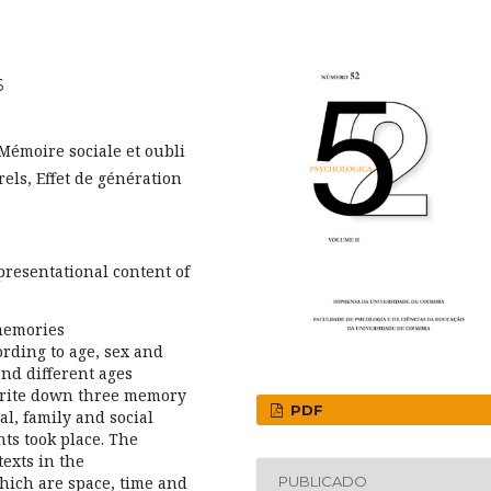
6
émoire sociale et oubli
els, Effet de génération
resentational content of
memories
ording to age, sex and
and different ages
 write down three memory
PDF
al, family and social
ts took place. The
texts in the
which are space, time and
PUBLICADO