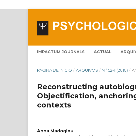
IMPACTUM JOURNALS
ACTUAL
ARQUI
PÁGINA DE INÍCIO
/
ARQUIVOS
/
N.º 52-II (2010)
/
Ar
Reconstructing autobiogr
Objectification, anchorin
contexts
Anna Madoglou