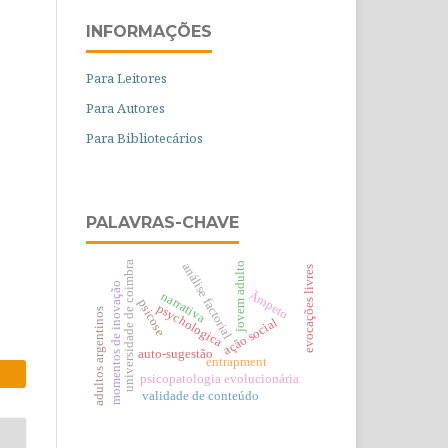
INFORMAÇÕES
Para Leitores
Para Autores
Para Bibliotecários
PALAVRAS-CHAVE
universidade de coimbra
jovem adulto
análise factorial
evocações livres
momentos de inovação
Ãmpeto
narrativa
psicose
psychologica
adultos argentinos
ação social
auto-sugestão
entrapment
psicopatologia evolucionária
validade de conteúdo