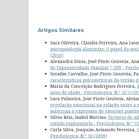
Artigos Similares
Sara Oliveira, Cláudia Ferreira, Ana La
psicopatologia alimentar: O papel do soc
(2016)
Alexandra Dinis, José Pinto Gouveia, Ana
de Expressividade Familiar “ QEF
,
Psycho
Serafim Carvalho, José Pinto-Gouveia, Pa
características psicométricas da versão
Maria da Conceição Rodrigues Ferreira,
anos de idade
,
Psychologica: N.º 52-I (20
Lara Palmeira, José Pinto Gouveia, Alexa
regulação emocional na relação entre a 
maternas à expressão de emoções positi
Sílvia Reis, Isabel Narciso,
Factores de a
estudo exploratório
,
Psychologica: N.º 52
Carla Silva, Joaquim Armando Ferreira,
Psychologica: N.º 50 (2009)