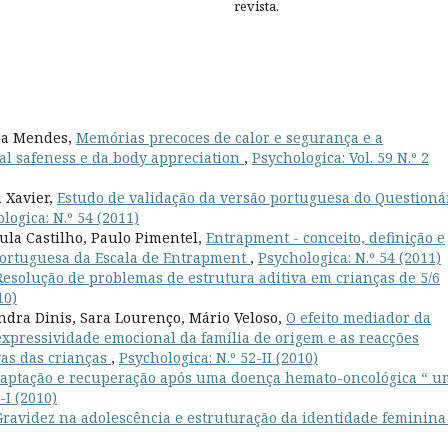
revista.
ura Mendes,
Memórias precoces de calor e segurança e a
ial safeness e da body appreciation
,
Psychologica: Vol. 59 N.º 2
 Xavier,
Estudo de validação da versão portuguesa do Questioná
logica: N.º 54 (2011)
ula Castilho, Paulo Pimentel,
Entrapment - conceito, definição e
 portuguesa da Escala de Entrapment
,
Psychologica: N.º 54 (2011)
Resolução de problemas de estrutura aditiva em crianças de 5/6
10)
ndra Dinis, Sara Lourenço, Mário Veloso,
O efeito mediador da
expressividade emocional da família de origem e as reacções
vas das crianças
,
Psychologica: N.º 52-II (2010)
daptação e recuperação após uma doença hemato-oncológica “ u
-I (2010)
Gravidez na adolescência e estruturação da identidade feminin