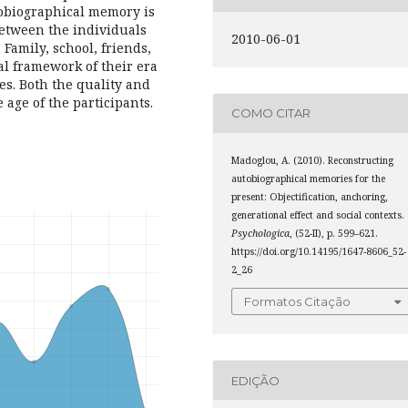
utobiographical memory is
etween the individuals
2010-06-01
Family, school, friends,
al framework of their era
es. Both the quality and
 age of the participants.
COMO CITAR
Madoglou, A. (2010). Reconstructing
autobiographical memories for the
present: Objectification, anchoring,
generational effect and social contexts.
Psychologica
, (52-II), p. 599–621.
https://doi.org/10.14195/1647-8606_52-
2_26
Formatos Citação
EDIÇÃO