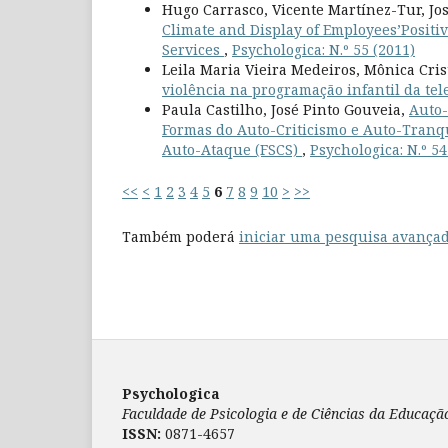
Hugo Carrasco, Vicente Martínez-Tur, Jo
Climate and Display of Employees’Positi
Services
,
Psychologica: N.º 55 (2011)
Leila Maria Vieira Medeiros, Mônica Cris
violência na programação infantil da tel
Paula Castilho, José Pinto Gouveia,
Auto-
Formas do Auto-Criticismo e Auto-Tranqu
Auto-Ataque (FSCS)
,
Psychologica: N.º 54
<<
<
1
2
3
4
5
6
7
8
9
10
>
>>
Também poderá
iniciar uma pesquisa avançad
Psychologica
Faculdade de Psicologia e de Ciências da Educaç
ISSN:
0871-4657