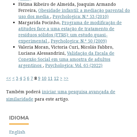
Fátima Ribeiro de Almeida, Joaquim Armando
Ferreira,
Obesidade infantil: a mediação parental do
uso dos media
,
Psychologica: N.º 53 (2010)
Margarida Pocinho,
Programa de modificação de
atitudes face a uma estação de tratamento de
resíduos sólidos (ETRS): um estudo quasi-
experimental
,
Psychologica: N.º 50 (2009)
Valeria Moran, Victoria Curi, Nicolás Fabbro,
Luciana Alessandrini,
Validação da Escala de
Conexão Social em uma amostra de adultos
argentinos
,
Psychologica: Vol. 65 (2022)
<<
<
3
4
5
6
7
8
9
10
11
12
>
>>
Também poderá
iniciar uma pesquisa avançada de
similaridade
para este artigo.
IDIOMA
English