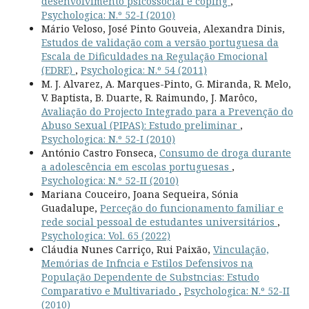
desenvolvimento psicossocial e coping
,
Psychologica: N.º 52-I (2010)
Mário Veloso, José Pinto Gouveia, Alexandra Dinis,
Estudos de validação com a versão portuguesa da
Escala de Dificuldades na Regulação Emocional
(EDRE)
,
Psychologica: N.º 54 (2011)
M. J. Alvarez, A. Marques-Pinto, G. Miranda, R. Melo,
V. Baptista, B. Duarte, R. Raimundo, J. Marôco,
Avaliação do Projecto Integrado para a Prevenção do
Abuso Sexual (PIPAS): Estudo preliminar
,
Psychologica: N.º 52-I (2010)
António Castro Fonseca,
Consumo de droga durante
a adolescência em escolas portuguesas
,
Psychologica: N.º 52-II (2010)
Mariana Couceiro, Joana Sequeira, Sónia
Guadalupe,
Perceção do funcionamento familiar e
rede social pessoal de estudantes universitários
,
Psychologica: Vol. 65 (2022)
Cláudia Nunes Carriço, Rui Paixão,
Vinculação,
Memórias de Infncia e Estilos Defensivos na
População Dependente de Substncias: Estudo
Comparativo e Multivariado
,
Psychologica: N.º 52-II
(2010)