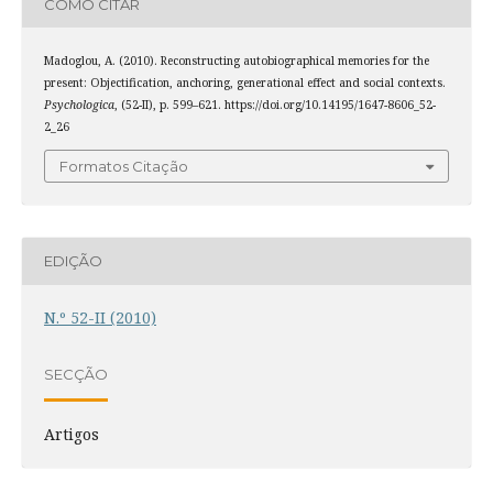
COMO CITAR
Madoglou, A. (2010). Reconstructing autobiographical memories for the
present: Objectification, anchoring, generational effect and social contexts.
Psychologica
, (52-II), p. 599–621. https://doi.org/10.14195/1647-8606_52-
2_26
Formatos Citação
EDIÇÃO
N.º 52-II (2010)
SECÇÃO
Artigos