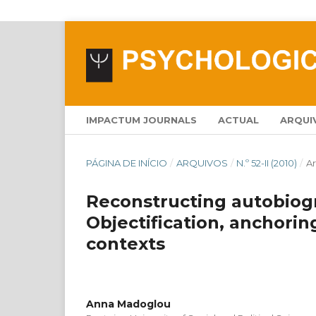
IMPACTUM JOURNALS
ACTUAL
ARQUI
PÁGINA DE INÍCIO
/
ARQUIVOS
/
N.º 52-II (2010)
/
Ar
Reconstructing autobiogr
Objectification, anchorin
contexts
Anna Madoglou