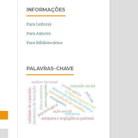
INFORMAÇÕES
Para Leitores
Para Autores
Para Bibliotecários
PALAVRAS-CHAVE
análise factorial
jovem adulto
conexão social
auto-sugestão
física intuitiva
momentos de inovação
desenvolvimento da criança
validade de conteúdo
terapia construtivista
universidade de coimbra
psicose
entrapment
psychologica
ação social
narrativa
antipatia e negligência parental