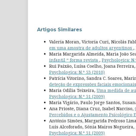
Artigos Similares
Valeria Moran, Victoria Curi, Nicolás Fa
em uma amostra de adultos argentinos
,
Maria Margarida Almeida, Maria João Sea
infantil “ forma revista
,
Psychologica: N.
Rui Paixão, Luísa Coelho, Joana Ferreira
Psychologica: N.º 53 (2010)
Patrícia Vitorino, Sandra C. Soares, Mar
deteção de expressões faciais emocionai
Maria Odília Teixeira,
Uma medida de aut
Psychologica: N.º 51 (2009)
Maria Vigário, Paulo Jorge Santos, Susa
Ana Prioste, Diana Cruz, Isabel Narciso,
Percebidos e o Ajustamento Psicológico
António Simões, Margarida Pedroso Lima,
Luís Alcoforado, Sónia Mairos Nogueira,
Psychologica: N.º 51 (2009)