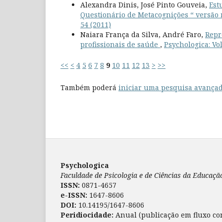
Alexandra Dinis, José Pinto Gouveia,
Est
Questionário de Metacognições “ versão
54 (2011)
Naiara França da Silva, André Faro,
Repr
profissionais de saúde
,
Psychologica: Vol
<<
<
4
5
6
7
8
9
10
11
12
13
>
>>
Também poderá
iniciar uma pesquisa avançad
Psychologica
Faculdade de Psicologia e de Ciências da Educaç
ISSN:
0871-4657
e-ISSN:
1647-8606
DOI:
10.14195/1647-8606
Peridiocidade:
Anual (publicação em fluxo co