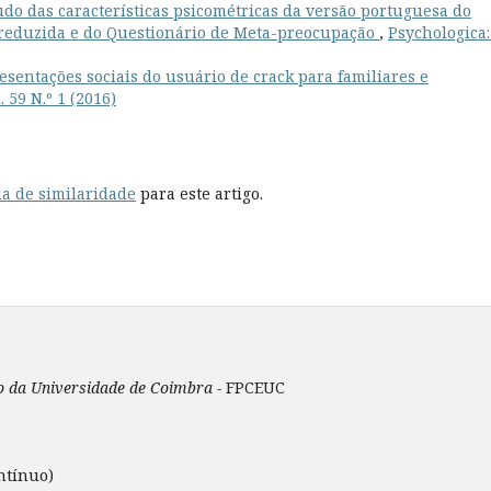
udo das características psicométricas da versão portuguesa do
 reduzida e do Questionário de Meta-preocupação
,
Psychologica:
esentações sociais do usuário de crack para familiares e
. 59 N.º 1 (2016)
a de similaridade
para este artigo.
ão da Universidade de Coimbra -
FPCEUC
ntínuo)