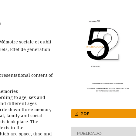
6
émoire sociale et oubli
els, Effet de génération
resentational content of
memories
ording to age, sex and
and different ages
 write down three memory
PDF
al, family and social
ts took place. The
texts in the
which are space, time and
PUBLICADO