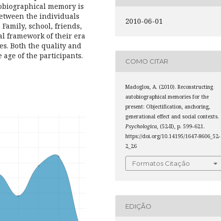
utobiographical memory is
etween the individuals
2010-06-01
Family, school, friends,
al framework of their era
es. Both the quality and
 age of the participants.
COMO CITAR
Madoglou, A. (2010). Reconstructing
autobiographical memories for the
present: Objectification, anchoring,
generational effect and social contexts.
Psychologica
, (52-II), p. 599–621.
https://doi.org/10.14195/1647-8606_52-
2_26
Formatos Citação
EDIÇÃO