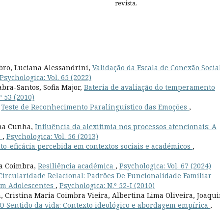
revista.
bbro, Luciana Alessandrini,
Validação da Escala de Conexão Socia
Psychologica: Vol. 65 (2022)
bra-Santos, Sofia Major,
Bateria de avaliação do temperamento
º 53 (2010)
,
Teste de Reconhecimento Paralinguístico das Emoções
,
ina Cunha,
Influência da alexitimia nos processos atencionais: A
s
,
Psychologica: Vol. 56 (2013)
o-eficácia percebida em contextos sociais e académicos
,
na Coimbra,
Resiliência académica
,
Psychologica: Vol. 67 (2024)
Circularidade Relacional: Padrões De Funcionalidade Familiar
 Em Adolescentes
,
Psychologica: N.º 52-I (2010)
 Cristina Maria Coimbra Vieira, Albertina Lima Oliveira, Joaqu
O Sentido da vida: Contexto ideológico e abordagem empírica
,