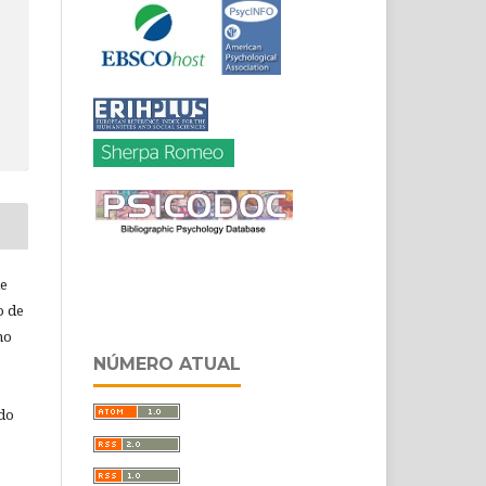
de
o de
ho
NÚMERO ATUAL
 do