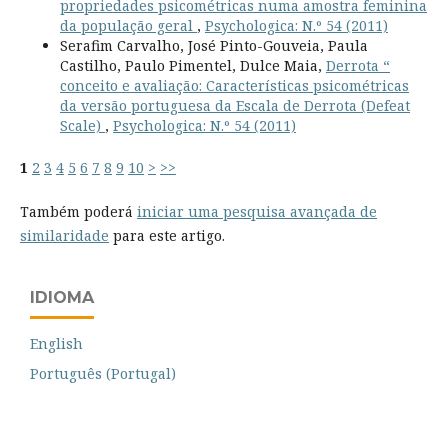
propriedades psicométricas numa amostra feminina
da população geral
,
Psychologica: N.º 54 (2011)
Serafim Carvalho, José Pinto-Gouveia, Paula
Castilho, Paulo Pimentel, Dulce Maia,
Derrota “
conceito e avaliação: Características psicométricas
da versão portuguesa da Escala de Derrota (Defeat
Scale)
,
Psychologica: N.º 54 (2011)
1
2
3
4
5
6
7
8
9
10
>
>>
Também poderá
iniciar uma pesquisa avançada de
similaridade
para este artigo.
IDIOMA
English
Português (Portugal)