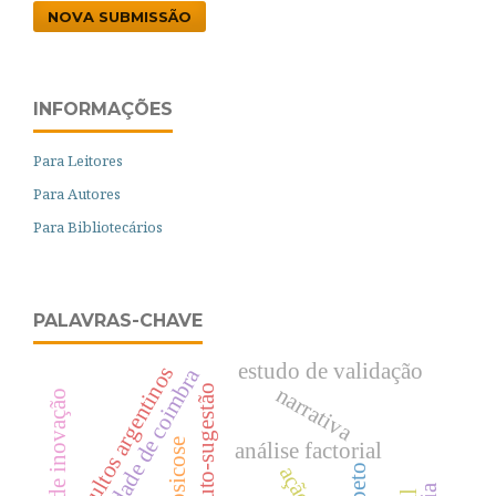
NOVA SUBMISSÃO
INFORMAÇÕES
Para Leitores
Para Autores
Para Bibliotecários
PALAVRAS-CHAVE
estudo de validação
adultos argentinos
universidade de coimbra
narrativa
auto-sugestão
momentos de inovação
psicose
análise factorial