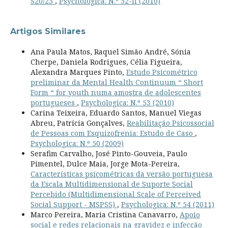
S20/23
,
Psychologica: N.º 52-II (2010)
Artigos Similares
Ana Paula Matos, Raquel Simão André, Sónia
Cherpe, Daniela Rodrigues, Célia Figueira,
Alexandra Marques Pinto,
Estudo Psicométrico
preliminar da Mental Health Continuum “ Short
Form “ for youth numa amostra de adolescentes
portugueses
,
Psychologica: N.º 53 (2010)
Carina Teixeira, Eduardo Santos, Manuel Viegas
Abreu, Patrícia Gonçalves,
Reabilitação Psicossocial
de Pessoas com Esquizofrenia: Estudo de Caso
,
Psychologica: N.º 50 (2009)
Serafim Carvalho, José Pinto-Gouveia, Paulo
Pimentel, Dulce Maia, Jorge Mota-Pereira,
Características psicométricas da versão portuguesa
da Escala Multidimensional de Suporte Social
Percebido (Multidimensional Scale of Perceived
Social Support - MSPSS)
,
Psychologica: N.º 54 (2011)
Marco Pereira, Maria Cristina Canavarro,
Apoio
social e redes relacionais na gravidez e infecção