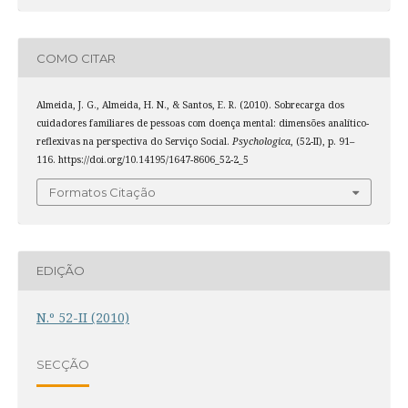
COMO CITAR
Almeida, J. G., Almeida, H. N., & Santos, E. R. (2010). Sobrecarga dos
cuidadores familiares de pessoas com doença mental: dimensões analítico-
reflexivas na perspectiva do Serviço Social.
Psychologica
, (52-II), p. 91–
116. https://doi.org/10.14195/1647-8606_52-2_5
Formatos Citação
EDIÇÃO
N.º 52-II (2010)
SECÇÃO