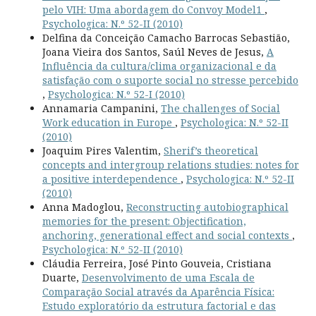
pelo VIH: Uma abordagem do Convoy Model1
,
Psychologica: N.º 52-II (2010)
Delfina da Conceição Camacho Barrocas Sebastião,
Joana Vieira dos Santos, Saúl Neves de Jesus,
A
Influência da cultura/clima organizacional e da
satisfação com o suporte social no stresse percebido
,
Psychologica: N.º 52-I (2010)
Annamaria Campanini,
The challenges of Social
Work education in Europe
,
Psychologica: N.º 52-II
(2010)
Joaquim Pires Valentim,
Sherif’s theoretical
concepts and intergroup relations studies: notes for
a positive interdependence
,
Psychologica: N.º 52-II
(2010)
Anna Madoglou,
Reconstructing autobiographical
memories for the present: Objectification,
anchoring, generational effect and social contexts
,
Psychologica: N.º 52-II (2010)
Cláudia Ferreira, José Pinto Gouveia, Cristiana
Duarte,
Desenvolvimento de uma Escala de
Comparação Social através da Aparência Física:
Estudo exploratório da estrutura factorial e das