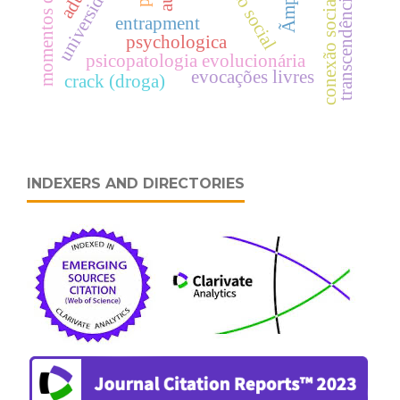
ação social
Ãmpeto
transcendência
conexão social
entrapment
psychologica
psicopatologia evolucionária
evocações livres
crack (droga)
INDEXERS AND DIRECTORIES