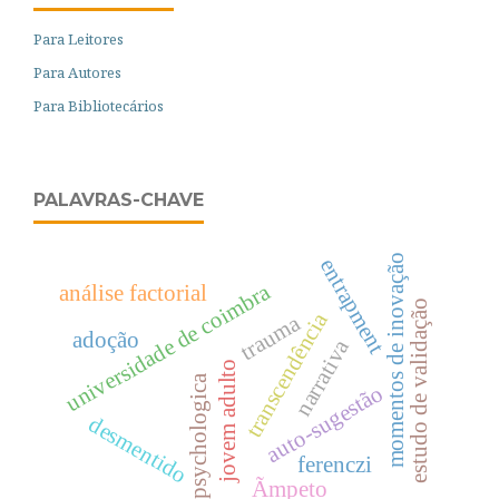
Para Leitores
Para Autores
Para Bibliotecários
PALAVRAS-CHAVE
momentos de inovação
entrapment
universidade de coimbra
análise factorial
estudo de validação
transcendência
trauma
adoção
narrativa
jovem adulto
psychologica
auto-sugestão
desmentido
ferenczi
Ãmpeto