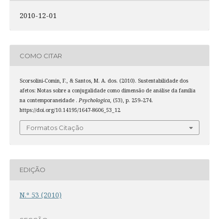
2010-12-01
COMO CITAR
Scorsolini-Comin, F., & Santos, M. A. dos. (2010). Sustentabilidade dos
afetos: Notas sobre a conjugalidade como dimensão de análise da família
na contemporaneidade .
Psychologica
, (53), p. 259–274.
https://doi.org/10.14195/1647-8606_53_12
Formatos Citação
EDIÇÃO
N.º 53 (2010)