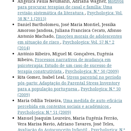
Angélica Paula Neumann, Adriana Wagner,
Motivos
para procurar terapias de casal e família: Uma
revisão sistemática da literatura
,
Psychologica: Vol.
58 N.º 1 (2015)
Daniel Bartholomeu, José Maria Montiel, Jessika
Amoroso Jandosa, Juliana Francisca Cecato, Afonso
Antonio Machado,
Emoções morais de adolescentes
em situação de risco
,
Psychologica: Vol. 57 N.º 2
(2014)
António Ribeiro, Miguel M. Gonçalves, Eugénia
Ribeiro,
Processos narrativos de mudança em
psicoterapia: Estudo de um caso de sucesso de
terapia construtivista
,
Psychologica: N.º 50 (2009)
Rita Gomez, Isabel Leal,
Stress parental no período
pós-parto: Adaptação do Parental Stress Inventory
para a população portuguesa
,
Psychologica: N.º 50
(2009)
Maria Odília Teixeira,
Uma medida de auto-eficácia
percebida em contextos sociais e académicos
,
Psychologica: N.º 51 (2009)
Manuel Joaquim Loureiro, Maria Eugénia Ferrão,
Vera Marisa Navio, Adriano Tavares, José Teles,
Avaliação do Autoconceito Infantil
,
Psychologica: N.º