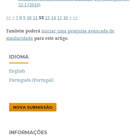
52-I (2010)
<<
<
7
8
9
10
11
12
13
14
15
16
>
>>
Também poderá
iniciar uma pesquisa avançada de
similaridade
para este artigo.
IDIOMA
English
Português (Portugal)
NOVA SUBMISSÃO
INFORMAÇÕES