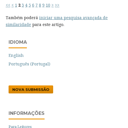
<<
<
1
2
3
4
5
6
7
8
9
10
>
>>
Também poderá
iniciar uma pesquisa avançada de
similaridade
para este artigo.
IDIOMA
English
Português (Portugal)
NOVA SUBMISSÃO
INFORMAÇÕES
Para Leitores