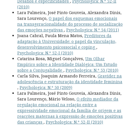
Desafios e especificidades
,
Psychologica: N.º 52-II
(2010)
Lara Palmeira, José Pinto Gouveia, Alexandra Dinis,
Sara Lourenço,
O papel dos esquemas emocionais
na transgeracionalidade do processo de socialização
das emoções negativas
,
Psychologica: N.º 54 (2011)
Joana Cabral, Paula Mena Matos,
Preditores da
adaptação à Universidade: o papel da vinculação,
desenvolvimento psicossocial e coping
,
Psychologica: N.º 52-I (2010)
Catarina Rosa, Miguel Gonçalves,
Um Olhar
Empírico sobre a Identidade Dialógica: Um Estudo
sobre a Conjugalidade
,
Psychologica: N.º 53 (2010)
Carla Silva, Joaquim Armando Ferreira,
Gravidez na
adolescência e estruturação da identidade feminina
,
Psychologica: N.º 50 (2009)
Lara Palmeira, José Pinto Gouveia, Alexandra Dinis,
Sara Lourenço, Mário Veloso,
O efeito mediador da
regulação emocional na relação entre a
expressividade emocional da família de origem e as
reacções maternas à expressão de emoções positivas
das crianças
,
Psychologica: N.º 52-II (2010)