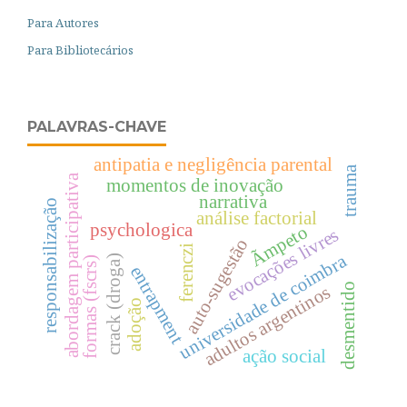
Para Autores
Para Bibliotecários
PALAVRAS-CHAVE
antipatia e negligência parental
trauma
abordagem participativa
momentos de inovação
narrativa
responsabilização
análise factorial
psychologica
Ãmpeto
evocações livres
auto-sugestão
ferenczi
universidade de coimbra
crack (droga)
formas (fscrs)
entrapment
desmentido
adultos argentinos
adoção
ação social