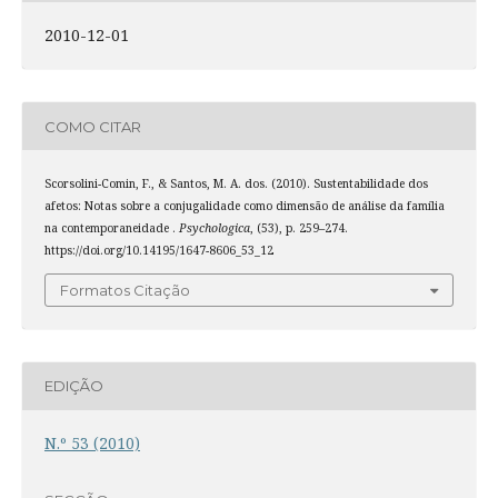
2010-12-01
COMO CITAR
Scorsolini-Comin, F., & Santos, M. A. dos. (2010). Sustentabilidade dos
afetos: Notas sobre a conjugalidade como dimensão de análise da família
na contemporaneidade .
Psychologica
, (53), p. 259–274.
https://doi.org/10.14195/1647-8606_53_12
Formatos Citação
EDIÇÃO
N.º 53 (2010)