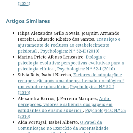
(2024)
Artigos Similares
Filipa Alexandra Grilo Novais, Joaquim Armando
Ferreira, Eduardo Ribeiro dos Santos,
Transição e
ajustamento de reclusos ao estabelecimento
prisional
,
Psychologica: N.º 52-II (2010)
Marina Prieto Afonso Lencastre,
Etologia e
psicologia evolutiva: perspectivas evolutivas para a
psicologia clínica
,
Psychologica: N.º 52-I (2010)
Sílvia Reis, Isabel Narciso,
Factores de adaptação e
recuperação após uma doença hemato-oncológica “
um estudo exploratório
,
Psychologica: N.º 52-I
(2010)
Alexandra Barros, J. Ferreira Marques,
Auto-
percepções, valores e saliência dos papéis em
estudantes do ensino superior
,
Psychologica: N.º 53
(2010)
Alda Portugal, Isabel Alberto,
O Papel da
Comunicação no Exercício da Parentalidade: