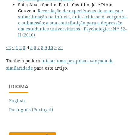
Sofia Alves Coelho, Paula Castilho, José Pinto
Gouveia,
Recordação de experiências de ameaça e
subordinação na infncia, auto-criticismo, vergonha
e submissão: a sua contribuição para a depressão
em estudantes universitários
,
Psychologica: N.º 52-
II (2010)
<<
<
1
2
3
4
5
6
7
8
9
10
>
>>
Também poderá
iniciar uma pesquisa avançada de
similaridade
para este artigo.
IDIOMA
English
Português (Portugal)