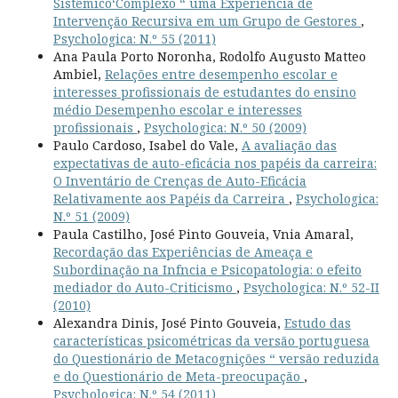
Sistêmico‘Complexo “ uma Experiência de
Intervenção Recursiva em um Grupo de Gestores
,
Psychologica: N.º 55 (2011)
Ana Paula Porto Noronha, Rodolfo Augusto Matteo
Ambiel,
Relações entre desempenho escolar e
interesses profissionais de estudantes do ensino
médio Desempenho escolar e interesses
profissionais
,
Psychologica: N.º 50 (2009)
Paulo Cardoso, Isabel do Vale,
A avaliação das
expectativas de auto-eficácia nos papéis da carreira:
O Inventário de Crenças de Auto-Eficácia
Relativamente aos Papéis da Carreira
,
Psychologica:
N.º 51 (2009)
Paula Castilho, José Pinto Gouveia, Vnia Amaral,
Recordação das Experiências de Ameaça e
Subordinação na Infncia e Psicopatologia: o efeito
mediador do Auto-Criticismo
,
Psychologica: N.º 52-II
(2010)
Alexandra Dinis, José Pinto Gouveia,
Estudo das
características psicométricas da versão portuguesa
do Questionário de Metacognições “ versão reduzida
e do Questionário de Meta-preocupação
,
Psychologica: N.º 54 (2011)