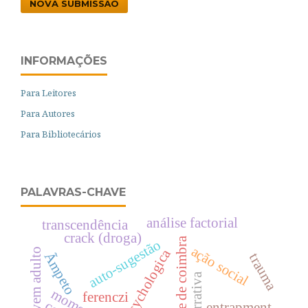
NOVA SUBMISSÃO
INFORMAÇÕES
Para Leitores
Para Autores
Para Bibliotecários
PALAVRAS-CHAVE
análise factorial
transcendência
crack (droga)
universidade de coimbra
auto-sugestão
ação social
psychologica
jovem adulto
Ãmpeto
trauma
narrativa
ferenczi
entrapment