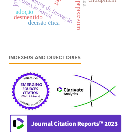
momentos de inovação
conexão social
adoção
desmentido
decisão ética
INDEXERS AND DIRECTORIES