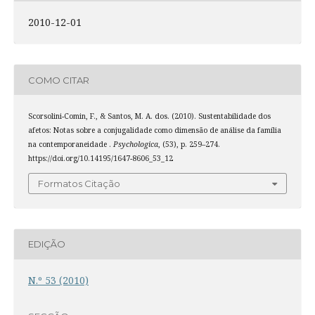
2010-12-01
COMO CITAR
Scorsolini-Comin, F., & Santos, M. A. dos. (2010). Sustentabilidade dos
afetos: Notas sobre a conjugalidade como dimensão de análise da família
na contemporaneidade .
Psychologica
, (53), p. 259–274.
https://doi.org/10.14195/1647-8606_53_12
Formatos Citação
EDIÇÃO
N.º 53 (2010)