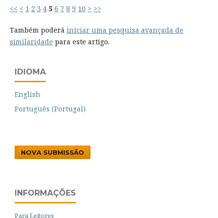
<<
<
1
2
3
4
5
6
7
8
9
10
>
>>
Também poderá
iniciar uma pesquisa avançada de
similaridade
para este artigo.
IDIOMA
English
Português (Portugal)
NOVA SUBMISSÃO
INFORMAÇÕES
Para Leitores