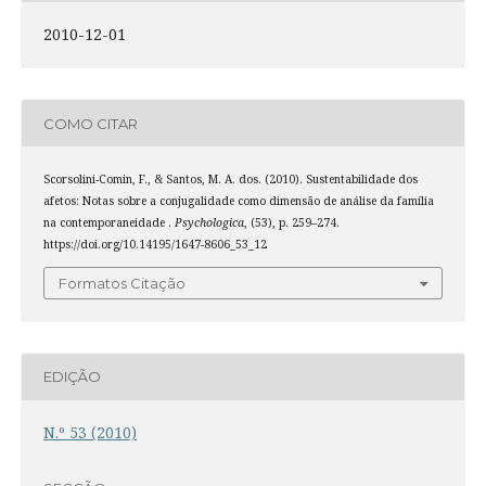
2010-12-01
COMO CITAR
Scorsolini-Comin, F., & Santos, M. A. dos. (2010). Sustentabilidade dos
afetos: Notas sobre a conjugalidade como dimensão de análise da família
na contemporaneidade .
Psychologica
, (53), p. 259–274.
https://doi.org/10.14195/1647-8606_53_12
Formatos Citação
EDIÇÃO
N.º 53 (2010)