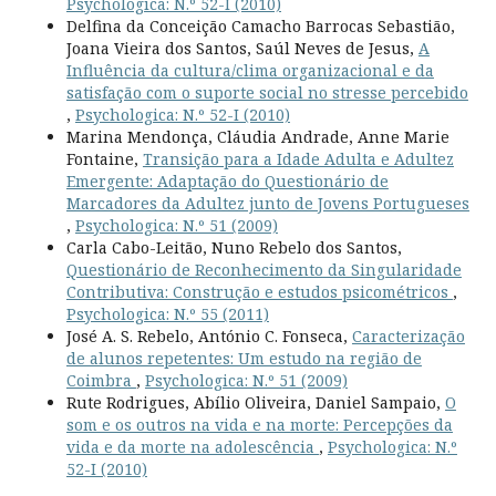
Psychologica: N.º 52-I (2010)
Delfina da Conceição Camacho Barrocas Sebastião,
Joana Vieira dos Santos, Saúl Neves de Jesus,
A
Influência da cultura/clima organizacional e da
satisfação com o suporte social no stresse percebido
,
Psychologica: N.º 52-I (2010)
Marina Mendonça, Cláudia Andrade, Anne Marie
Fontaine,
Transição para a Idade Adulta e Adultez
Emergente: Adaptação do Questionário de
Marcadores da Adultez junto de Jovens Portugueses
,
Psychologica: N.º 51 (2009)
Carla Cabo-Leitão, Nuno Rebelo dos Santos,
Questionário de Reconhecimento da Singularidade
Contributiva: Construção e estudos psicométricos
,
Psychologica: N.º 55 (2011)
José A. S. Rebelo, António C. Fonseca,
Caracterização
de alunos repetentes: Um estudo na região de
Coimbra
,
Psychologica: N.º 51 (2009)
Rute Rodrigues, Abílio Oliveira, Daniel Sampaio,
O
som e os outros na vida e na morte: Percepções da
vida e da morte na adolescência
,
Psychologica: N.º
52-I (2010)