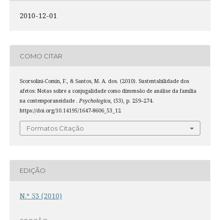
2010-12-01
COMO CITAR
Scorsolini-Comin, F., & Santos, M. A. dos. (2010). Sustentabilidade dos
afetos: Notas sobre a conjugalidade como dimensão de análise da família
na contemporaneidade .
Psychologica
, (53), p. 259–274.
https://doi.org/10.14195/1647-8606_53_12
Formatos Citação
EDIÇÃO
N.º 53 (2010)