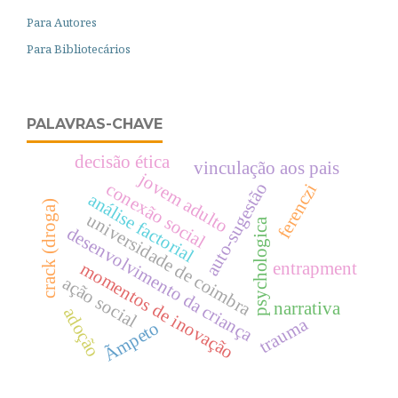
Para Autores
Para Bibliotecários
PALAVRAS-CHAVE
decisão ética
vinculação aos pais
jovem adulto
conexão social
auto-sugestão
ferenczi
análise factorial
crack (droga)
universidade de coimbra
psychologica
desenvolvimento da criança
entrapment
momentos de inovação
ação social
narrativa
adoção
trauma
Ãmpeto