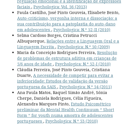
regulação emocional e a identificação de expressões
faciais
,
Psychologica: Vol. 56 (2013)
Paula Castilho, José Pinto Gouveia, Elisabete Bento,
Auto-criticismo, vergonha interna e dissociação: a
sua contribuição para a patoplastia do auto-dano
em adolescentes
,
Psychologica: N.º 52-II (2010)
Selma Cardoso Borges, Cristina Petrucci
Albuquerque,
Relações entre a Linguagem Oral e a
Linguagem Escrita
,
Psychologica: N.º 50 (2009)
Maria da Conceição Rodrigues Ferreira,
Resolução
de problemas de estrutura aditiva em crianças de
5/6 anos de idade
,
Psychologica: N.º 52-I (2010)
Cláudia Ferreira, José Pinto Gouveia, Cristiana
Duarte,
A necessidade de competir para evitar a
inferioridade: Estudos de validação da versão
portuguesa da SAIS
,
Psychologica: N.º 54 (2011)
Ana Paula Matos, Raquel Simão André, Sónia
Cherpe, Daniela Rodrigues, Célia Figueira,
Alexandra Marques Pinto,
Estudo Psicométrico
preliminar da Mental Health Continuum “ Short
Form “ for youth numa amostra de adolescentes
portugueses
,
Psychologica: N.º 53 (2010)