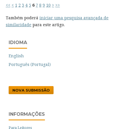
<<
<
1
2
3
4
5
6
7
8
9
10
>
>>
Também poderá
iniciar uma pesquisa avançada de
similaridade
para este artigo.
IDIOMA
English
Português (Portugal)
NOVA SUBMISSÃO
INFORMAÇÕES
Para Leitores