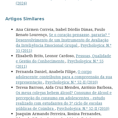
(2024)
Artigos Similares
Ana Cármen Correia, Isabel Dórdio Dimas, Paulo
Renato Lourenço,
Se o coração pensasse, pararia? “
Desenvolvimento de um Instrumento de Avaliação
da Inteligência Emocional Grupal
,
Psychologica: N.º
55 (2011)
Elisabeth Brito, Leonor Cardoso,
Pessoas, Qualidade
e Gestão do Conhecimento
,
Psychologica: N.º 55
(2011)
Fernanda Daniel, Anabela Filipe,
O corpo
adolescente: contributos para a compreensão da sua
representação
,
Psychologica: N.º 52-II (2010)
Teresa Barroso, Aida Cruz Mendes, António Barbosa,
Os meus colegas bebem álcool? Consumo de álcool e
percepção do consumo em adolescentes - estudo
realizado com estudantes do 3º ciclo de escolas
públicas de Coimbra
,
Psychologica: N.º 52-II (2010)
Joaquim Armando Ferreira, Rosina Fernandes,