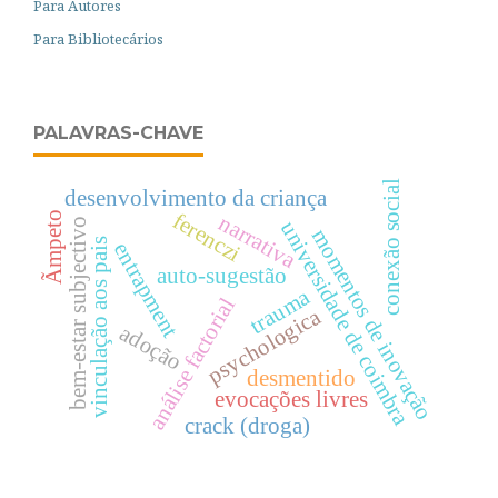
Para Autores
Para Bibliotecários
PALAVRAS-CHAVE
conexão social
desenvolvimento da criança
ferenczi
Ãmpeto
narrativa
bem-estar subjectivo
universidade de coimbra
momentos de inovação
vinculação aos pais
entrapment
auto-sugestão
trauma
análise factorial
psychologica
adoção
desmentido
evocações livres
crack (droga)