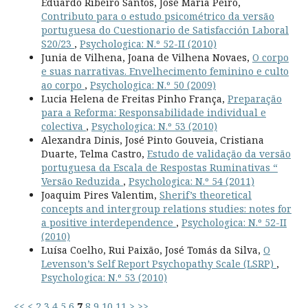
Eduardo Ribeiro Santos, José Maria Peiró,
Contributo para o estudo psicométrico da versão
portuguesa do Cuestionario de Satisfacción Laboral
S20/23
,
Psychologica: N.º 52-II (2010)
Junia de Vilhena, Joana de Vilhena Novaes,
O corpo
e suas narrativas. Envelhecimento feminino e culto
ao corpo
,
Psychologica: N.º 50 (2009)
Lucia Helena de Freitas Pinho França,
Preparação
para a Reforma: Responsabilidade individual e
colectiva
,
Psychologica: N.º 53 (2010)
Alexandra Dinis, José Pinto Gouveia, Cristiana
Duarte, Telma Castro,
Estudo de validação da versão
portuguesa da Escala de Respostas Ruminativas “
Versão Reduzida
,
Psychologica: N.º 54 (2011)
Joaquim Pires Valentim,
Sherif’s theoretical
concepts and intergroup relations studies: notes for
a positive interdependence
,
Psychologica: N.º 52-II
(2010)
Luísa Coelho, Rui Paixão, José Tomás da Silva,
O
Levenson’s Self Report Psychopathy Scale (LSRP)
,
Psychologica: N.º 53 (2010)
<<
<
2
3
4
5
6
7
8
9
10
11
>
>>