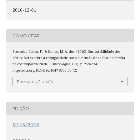
2010-12-01
COMO CITAR
Scorsolini-Comin, F., & Santos, M. A. dos. (2010). Sustentabilidade dos
afetos: Notas sobre a conjugalidade como dimensão de análise da família
na contemporaneidade .
Psychologica
, (53), p. 259–274.
https://doi.org/10.14195/1647-8606_53_12
Formatos Citação
EDIÇÃO
N.º 53 (2010)