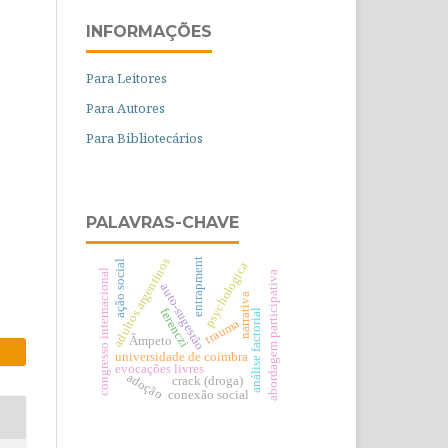
INFORMAÇÕES
Para Leitores
Para Autores
Para Bibliotecários
PALAVRAS-CHAVE
adultos argentinos
entrapment
ação social
psychologica
congresso internacional
abordagem participativa
auto-sugestão
narrativa
ferenczi
análise factorial
trauma
Ãmpeto
universidade de coimbra
evocações livres
adoção
crack (droga)
conexão social