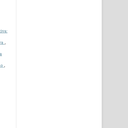
iva:
iva
,
a
io
,