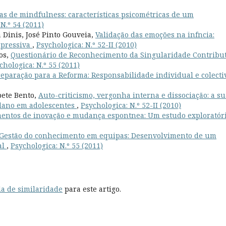
as de mindfulness: características psicométricas de um
N.º 54 (2011)
 Dinis, José Pinto Gouveia,
Validação das emoções na infncia:
epressiva
,
Psychologica: N.º 52-II (2010)
os,
Questionário de Reconhecimento da Singularidade Contribut
chologica: N.º 55 (2011)
eparação para a Reforma: Responsabilidade individual e colect
bete Bento,
Auto-criticismo, vergonha interna e dissociação: a su
-dano em adolescentes
,
Psychologica: N.º 52-II (2010)
ntos de inovação e mudança espontnea: Um estudo exploratór
Gestão do conhecimento em equipas: Desenvolvimento de um
al
,
Psychologica: N.º 55 (2011)
a de similaridade
para este artigo.