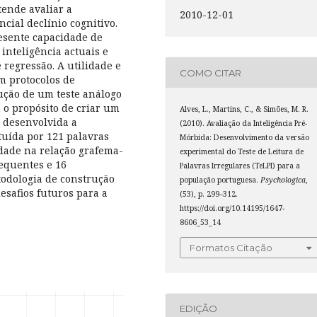
tende avaliar a
2010-12-01
cial declínio cognitivo.
resente capacidade de
 inteligência actuais e
 regressão. A utilidade e
COMO CITAR
m protocolos de
rução de um teste análogo
 o propósito de criar um
Alves, L., Martins, C., & Simões, M. R.
i desenvolvida a
(2010). Avaliação da Inteligência Pré-
tuída por 121 palavras
Mórbida: Desenvolvimento da versão
dade na relação grafema-
experimental do Teste de Leitura de
requentes e 16
Palavras Irregulares (TeLPI) para a
todologia de construção
população portuguesa.
Psychologica
,
desafios futuros para a
(53), p. 299–312.
https://doi.org/10.14195/1647-
8606_53_14
Formatos Citação
EDIÇÃO