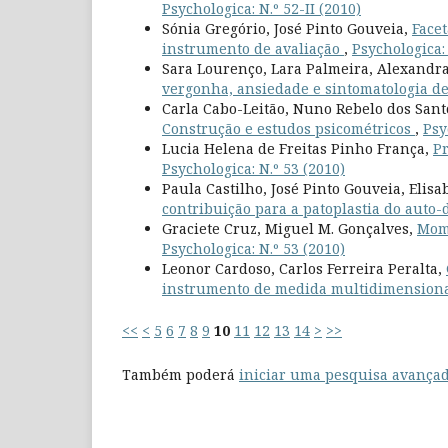
Psychologica: N.º 52-II (2010)
Sónia Gregório, José Pinto Gouveia,
Facet
instrumento de avaliação
,
Psychologica: 
Sara Lourenço, Lara Palmeira, Alexandra
vergonha, ansiedade e sintomatologia d
Carla Cabo-Leitão, Nuno Rebelo dos Sant
Construção e estudos psicométricos
,
Psy
Lucia Helena de Freitas Pinho França,
Pr
Psychologica: N.º 53 (2010)
Paula Castilho, José Pinto Gouveia, Elisa
contribuição para a patoplastia do auto
Graciete Cruz, Miguel M. Gonçalves,
Mome
Psychologica: N.º 53 (2010)
Leonor Cardoso, Carlos Ferreira Peralta,
instrumento de medida multidimension
<<
<
5
6
7
8
9
10
11
12
13
14
>
>>
Também poderá
iniciar uma pesquisa avançad