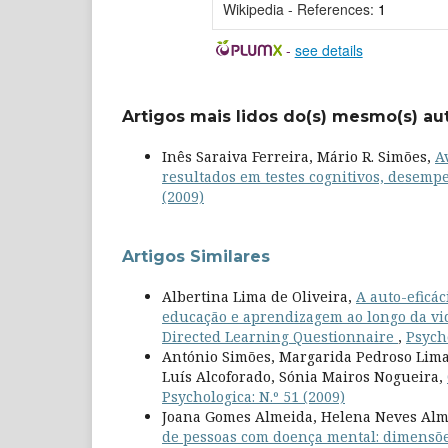
Wikipedia - References:
1
-
see details
Artigos mais lidos do(s) mesmo(s) au
Inês Saraiva Ferreira, Mário R. Simões,
A
resultados em testes cognitivos, desem
(2009)
Artigos Similares
Albertina Lima de Oliveira,
A auto-eficá
educação e aprendizagem ao longo da vida
Directed Learning Questionnaire
,
Psycho
António Simões, Margarida Pedroso Lima,
Luís Alcoforado, Sónia Mairos Nogueira,
Psychologica: N.º 51 (2009)
Joana Gomes Almeida, Helena Neves Alm
de pessoas com doença mental: dimensões