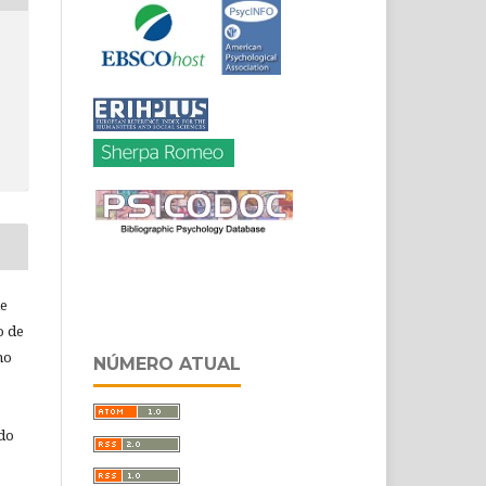
de
o de
ho
NÚMERO ATUAL
 do