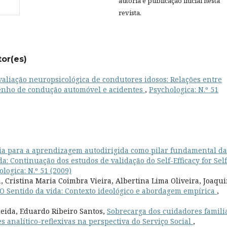
autoria e publicação inicial nesta
revista.
tor(es)
valiação neuropsicológica de condutores idosos: Relações entre
penho de condução automóvel e acidentes
,
Psychologica: N.º 51
cia para a aprendizagem autodirigida como pilar fundamental da
: Continuação dos estudos de validação do Self-Efficacy for Self
logica: N.º 51 (2009)
 Cristina Maria Coimbra Vieira, Albertina Lima Oliveira, Joaqu
O Sentido da vida: Contexto ideológico e abordagem empírica
,
eida, Eduardo Ribeiro Santos,
Sobrecarga dos cuidadores famili
 analítico-reflexivas na perspectiva do Serviço Social
,