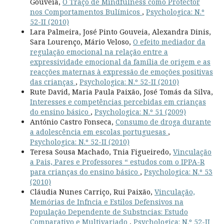
Gouveia,
O Traço de Mindfulness como Protector
nos Comportamentos Bulímicos
,
Psychologica: N.º
52-II (2010)
Lara Palmeira, José Pinto Gouveia, Alexandra Dinis,
Sara Lourenço, Mário Veloso,
O efeito mediador da
regulação emocional na relação entre a
expressividade emocional da família de origem e as
reacções maternas à expressão de emoções positivas
das crianças
,
Psychologica: N.º 52-II (2010)
Rute David, Maria Paula Paixão, José Tomás da Silva,
Interesses e competências percebidas em crianças
do ensino básico
,
Psychologica: N.º 51 (2009)
António Castro Fonseca,
Consumo de droga durante
a adolescência em escolas portuguesas
,
Psychologica: N.º 52-II (2010)
Teresa Sousa Machado, Tnia Figueiredo,
Vinculação
a Pais, Pares e Professores “ estudos com o IPPA-R
para crianças do ensino básico
,
Psychologica: N.º 53
(2010)
Cláudia Nunes Carriço, Rui Paixão,
Vinculação,
Memórias de Infncia e Estilos Defensivos na
População Dependente de Substncias: Estudo
Comparativo e Multivariado
,
Psychologica: N.º 52-II