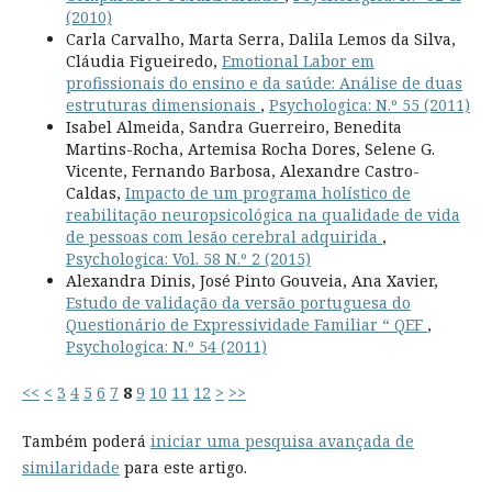
(2010)
Carla Carvalho, Marta Serra, Dalila Lemos da Silva,
Cláudia Figueiredo,
Emotional Labor em
profissionais do ensino e da saúde: Análise de duas
estruturas dimensionais
,
Psychologica: N.º 55 (2011)
Isabel Almeida, Sandra Guerreiro, Benedita
Martins-Rocha, Artemisa Rocha Dores, Selene G.
Vicente, Fernando Barbosa, Alexandre Castro-
Caldas,
Impacto de um programa holístico de
reabilitação neuropsicológica na qualidade de vida
de pessoas com lesão cerebral adquirida
,
Psychologica: Vol. 58 N.º 2 (2015)
Alexandra Dinis, José Pinto Gouveia, Ana Xavier,
Estudo de validação da versão portuguesa do
Questionário de Expressividade Familiar “ QEF
,
Psychologica: N.º 54 (2011)
<<
<
3
4
5
6
7
8
9
10
11
12
>
>>
Também poderá
iniciar uma pesquisa avançada de
similaridade
para este artigo.