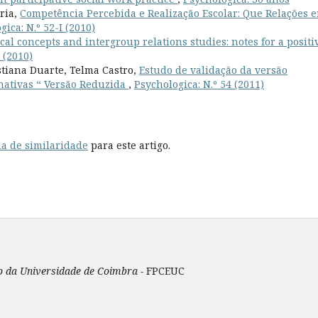
aria,
Competência Percebida e Realização Escolar: Que Relações 
gica: N.º 52-I (2010)
ical concepts and intergroup relations studies: notes for a positi
 (2010)
stiana Duarte, Telma Castro,
Estudo de validação da versão
nativas “ Versão Reduzida
,
Psychologica: N.º 54 (2011)
a de similaridade
para este artigo.
ão da Universidade de Coimbra -
FPCEUC