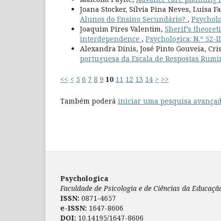
Joana Stocker, Sílvia Pina Neves, Luísa F
Alunos do Ensino Secundário?
,
Psycholo
Joaquim Pires Valentim,
Sherif’s theoret
interdependence
,
Psychologica: N.º 52-II
Alexandra Dinis, José Pinto Gouveia, Cri
portuguesa da Escala de Respostas Rumi
<<
<
5
6
7
8
9
10
11
12
13
14
>
>>
Também poderá
iniciar uma pesquisa avançad
Psychologica
Faculdade de Psicologia e de Ciências da Educaç
ISSN:
0871-4657
e-ISSN:
1647-8606
DOI:
10.14195/1647-8606