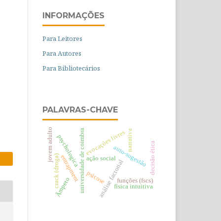
INFORMAÇÕES
Para Leitores
Para Autores
Para Bibliotecários
PALAVRAS-CHAVE
jovem adulto
universidade de coimbra
narrativa
evocações livres
psychologica
decisão ética
auto-sugestão
entrapment
crack (droga)
ação social
análise factorial
psicose
Ãmpeto
funções (fscs)
física intuitiva