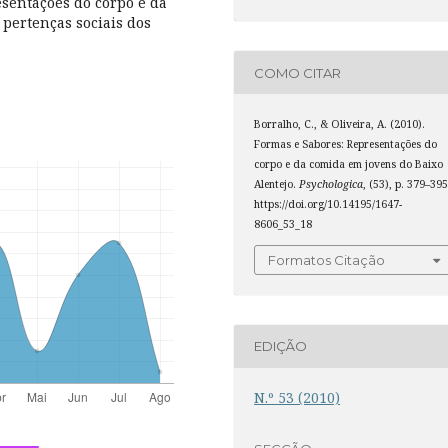
esentações do corpo e da
pertenças sociais dos
COMO CITAR
Borralho, C., & Oliveira, A. (2010).
Formas e Sabores: Representações do
corpo e da comida em jovens do Baixo
Alentejo.
Psychologica
, (53), p. 379–395
https://doi.org/10.14195/1647-
8606_53_18
Formatos Citação
EDIÇÃO
N.º 53 (2010)