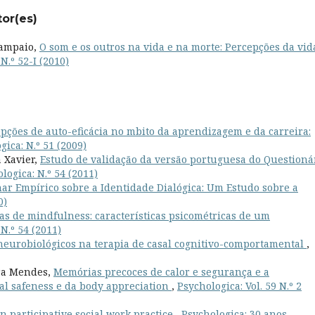
tor(es)
Sampaio,
O som e os outros na vida e na morte: Percepções da vid
N.º 52-I (2010)
pções de auto-eficácia no mbito da aprendizagem e da carreira:
gica: N.º 51 (2009)
 Xavier,
Estudo de validação da versão portuguesa do Questioná
logica: N.º 54 (2011)
ar Empírico sobre a Identidade Dialógica: Um Estudo sobre a
0)
as de mindfulness: características psicométricas de um
N.º 54 (2011)
neurobiológicos na terapia de casal cognitivo-comportamental
,
ura Mendes,
Memórias precoces de calor e segurança e a
ial safeness e da body appreciation
,
Psychologica: Vol. 59 N.º 2
 participative social work practice
,
Psychologica: 30 anos