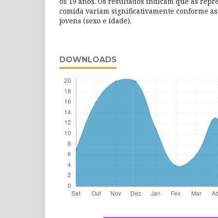
os 19 anos. Os resultados indicam que as repr
comida variam significativamente conforme as 
jovens (sexo e idade).
DOWNLOADS