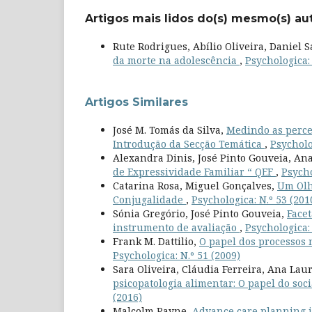
Artigos mais lidos do(s) mesmo(s) au
Rute Rodrigues, Abílio Oliveira, Daniel 
da morte na adolescência
,
Psychologica: 
Artigos Similares
José M. Tomás da Silva,
Medindo as perce
Introdução da Secção Temática
,
Psycholo
Alexandra Dinis, José Pinto Gouveia, Ana
de Expressividade Familiar “ QEF
,
Psycho
Catarina Rosa, Miguel Gonçalves,
Um Olh
Conjugalidade
,
Psychologica: N.º 53 (201
Sónia Gregório, José Pinto Gouveia,
Facet
instrumento de avaliação
,
Psychologica: 
Frank M. Dattilio,
O papel dos processos 
Psychologica: N.º 51 (2009)
Sara Oliveira, Cláudia Ferreira, Ana La
psicopatologia alimentar: O papel do soc
(2016)
Malcolm Payne,
Advance care planning in