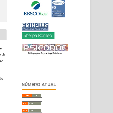
de
o de
ho
 do
NÚMERO ATUAL