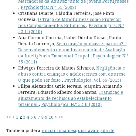
Marcadores da Adultez junto de Jovens Portugueses
,
Psychologica: N.º 51 (2009)
Cristiana Duarte, Cláudia Ferreira, José Pinto
Gouveia,
O Traço de Mindfulness como Protector
nos Comportamentos Bulímicos
,
Psychologica: N.º
52-II (2010)
Ana Cármen Correia, Isabel Dórdio Dimas, Paulo
Renato Lourenço,
Se o coração pensasse, pararia? “
Desenvolvimento de um Instrumento de Avaliação
da Inteligência Emocional Grupal
,
Psychologica: N.º
55 (2011)
Edwiges Ferreira de Mattos Silvares,
Negligência e
abuso contra crianças e adolescentes com enurese:
O que pode ser feito
,
Psychologica: Vol. 56 (2013)
Filipa Alexandra Grilo Novais, Joaquim Armando
Ferreira, Eduardo Ribeiro dos Santos,
Transição e
ajustamento de reclusos ao estabelecimento
prisional
,
Psychologica: N.º 52-II (2010)
<<
<
1
2
3
4
5
6
7
8
9
10
>
>>
Também poderá
iniciar uma pesquisa avançada de