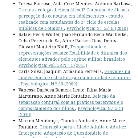
Teresa Barroso, Aida Cruz Mendes, António Barbosa,
Os meus colegas bebem álcool? Consumo de álcool e
percepção do consumo em adolescentes - estudo
realizado com estudantes do 3º ciclo de escolas
públicas de Coimbra
,
Psychologica: N.º 52-II (2010)
Rafael Pecly Wolter, João Fernando Rech Wachelke,
Celso Pereira de Sa, Aline Passeri Dias, Denis
Giovani Monteiro Naiff,
Temporalidade e
representações sociais: Estabilidade e dinmica dos
elementos ativados pelo regime militar brasileiro
,
Psychologica: Vol. 58 N.º 1 (2015)
Carla Silva, Joaquim Armando Ferreira,
Gravidez na
adolescência e estruturação da identidade feminina
,
Psychologica: N.º 50 (2009)
Vanessa Barbosa Romera Leme, Edna Maria
Marturano, Anne Marie Fontaine,
Relação da
separação conjugal com as práticas parentais e o
comportamento dos filhos
,
Psychologica: N.º 52-I
(2010)
Marina Mendonça, Cláudia Andrade, Anne Marie
Fontaine,
Transição para a Idade Adulta e Adultez
Emergente: Adaptação do Questionário de