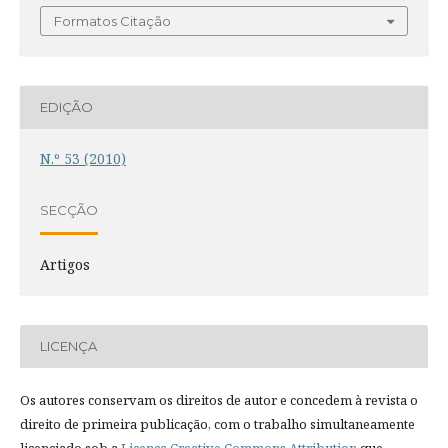
Formatos Citação
EDIÇÃO
N.º 53 (2010)
SECÇÃO
Artigos
LICENÇA
Os autores conservam os direitos de autor e concedem à revista o
direito de primeira publicação, com o trabalho simultaneamente
licenciado sob a
Licença Creative Commons Attribution
que