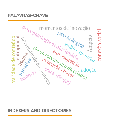
PALAVRAS-CHAVE
psicopatologia evolucionária
momentos de inovação
conexão social
psychologica
Ãmpeto
entrapment
validade de conteúdo
universidade de coimbra
análise factorial
desenvolvimento da criança
auto-sugestão
trauma
evocações livres
narrativa
crack (droga)
adoção
ferenczi
INDEXERS AND DIRECTORIES