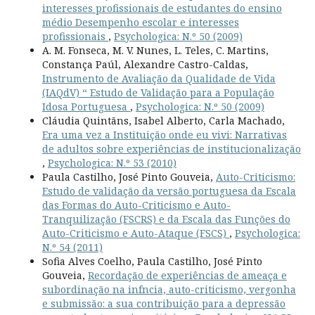
interesses profissionais de estudantes do ensino
médio Desempenho escolar e interesses
profissionais
,
Psychologica: N.º 50 (2009)
A. M. Fonseca, M. V. Nunes, L. Teles, C. Martins,
Constança Paúl, Alexandre Castro-Caldas,
Instrumento de Avaliação da Qualidade de Vida
(IAQdV) “ Estudo de Validação para a População
Idosa Portuguesa
,
Psychologica: N.º 50 (2009)
Cláudia Quintãns, Isabel Alberto, Carla Machado,
Era uma vez a Instituição onde eu vivi: Narrativas
de adultos sobre experiências de institucionalização
,
Psychologica: N.º 53 (2010)
Paula Castilho, José Pinto Gouveia,
Auto-Criticismo:
Estudo de validação da versão portuguesa da Escala
das Formas do Auto-Criticismo e Auto-
Tranquilização (FSCRS) e da Escala das Funções do
Auto-Criticismo e Auto-Ataque (FSCS)
,
Psychologica:
N.º 54 (2011)
Sofia Alves Coelho, Paula Castilho, José Pinto
Gouveia,
Recordação de experiências de ameaça e
subordinação na infncia, auto-criticismo, vergonha
e submissão: a sua contribuição para a depressão