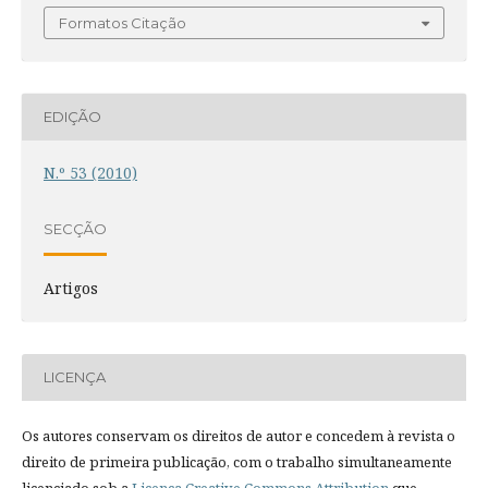
Formatos Citação
EDIÇÃO
N.º 53 (2010)
SECÇÃO
Artigos
LICENÇA
Os autores conservam os direitos de autor e concedem à revista o
direito de primeira publicação, com o trabalho simultaneamente
licenciado sob a
Licença Creative Commons Attribution
que