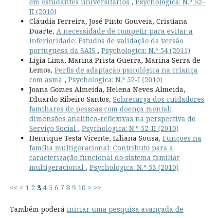
em estudantes universitários
,
Psychologica: N.º 52-
II (2010)
Cláudia Ferreira, José Pinto Gouveia, Cristiana
Duarte,
A necessidade de competir para evitar a
inferioridade: Estudos de validação da versão
portuguesa da SAIS
,
Psychologica: N.º 54 (2011)
Lígia Lima, Marina Prista Guerra, Marina Serra de
Lemos,
Perfis de adaptação psicológica na criança
com asma
,
Psychologica: N.º 52-I (2010)
Joana Gomes Almeida, Helena Neves Almeida,
Eduardo Ribeiro Santos,
Sobrecarga dos cuidadores
familiares de pessoas com doença mental:
dimensões analítico-reflexivas na perspectiva do
Serviço Social
,
Psychologica: N.º 52-II (2010)
Henrique Testa Vicente, Liliana Sousa,
Funções na
família multigeracional: Contributo para a
caracterização funcional do sistema familiar
multigeracional
,
Psychologica: N.º 53 (2010)
<<
<
1
2
3
4
5
6
7
8
9
10
>
>>
Também poderá
iniciar uma pesquisa avançada de