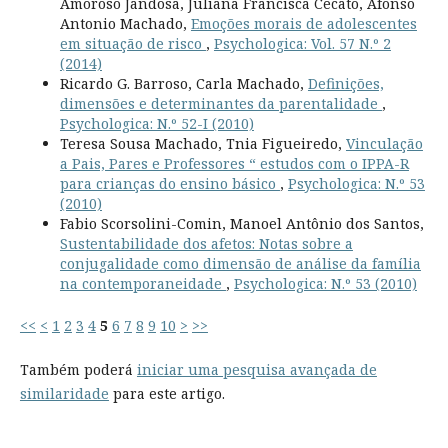
Amoroso Jandosa, Juliana Francisca Cecato, Afonso
Antonio Machado,
Emoções morais de adolescentes
em situação de risco
,
Psychologica: Vol. 57 N.º 2
(2014)
Ricardo G. Barroso, Carla Machado,
Definições,
dimensões e determinantes da parentalidade
,
Psychologica: N.º 52-I (2010)
Teresa Sousa Machado, Tnia Figueiredo,
Vinculação
a Pais, Pares e Professores “ estudos com o IPPA-R
para crianças do ensino básico
,
Psychologica: N.º 53
(2010)
Fabio Scorsolini-Comin, Manoel Antônio dos Santos,
Sustentabilidade dos afetos: Notas sobre a
conjugalidade como dimensão de análise da família
na contemporaneidade
,
Psychologica: N.º 53 (2010)
<<
<
1
2
3
4
5
6
7
8
9
10
>
>>
Também poderá
iniciar uma pesquisa avançada de
similaridade
para este artigo.