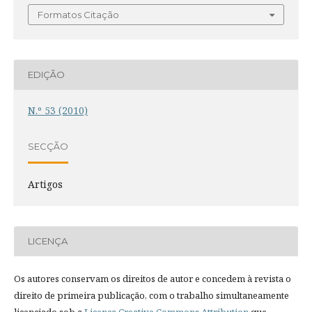
Formatos Citação
EDIÇÃO
N.º 53 (2010)
SECÇÃO
Artigos
LICENÇA
Os autores conservam os direitos de autor e concedem à revista o
direito de primeira publicação, com o trabalho simultaneamente
licenciado sob a
Licença Creative Commons Attribution
que