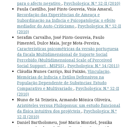
para o afecto negativo
,
Psychologica: N.º 52-II (2010)
Paula Castilho, José Pinto Gouveia, Vnia Amaral,
Recordação das Experiências de Ameaça e
Subordinação na Infncia e Psicopatologia: o efeito
mediador do Auto-Criticismo
,
Psychologica: N.º 52-II
(2010)
Serafim Carvalho, José Pinto-Gouveia, Paulo
Pimentel, Dulce Maia, Jorge Mota-Pereira,
Características psicométricas da versão portuguesa
da Escala Multidimensional de Suporte Social
Percebido (Multidimensional Scale of Perceived
Social Support - MSPSS)
,
Psychologica: N.º 54 (2011)
Cláudia Nunes Carriço, Rui Paixão,
Vinculação,
Memórias de Infncia e Estilos Defensivos na
População Dependente de Substncias: Estudo
Comparativo e Multivariado
,
Psychologica: N.º 52-II
(2010)
Nuno de Sá Teixeira, Armando Mónica Oliveira,
Aristóteles versus Philoponus: um estudo funcional
da física intuitiva dos projécteis
,
Psychologica: N.º
52-II (2010)
Daniel Bartholomeu, José Maria Montiel, Jessika