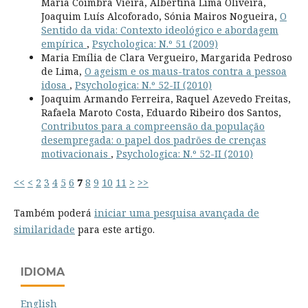
Maria Coimbra Vieira, Albertina Lima Oliveira,
Joaquim Luís Alcoforado, Sónia Mairos Nogueira,
O
Sentido da vida: Contexto ideológico e abordagem
empírica
,
Psychologica: N.º 51 (2009)
Maria Emília de Clara Vergueiro, Margarida Pedroso
de Lima,
O ageism e os maus-tratos contra a pessoa
idosa
,
Psychologica: N.º 52-II (2010)
Joaquim Armando Ferreira, Raquel Azevedo Freitas,
Rafaela Maroto Costa, Eduardo Ribeiro dos Santos,
Contributos para a compreensão da população
desempregada: o papel dos padrões de crenças
motivacionais
,
Psychologica: N.º 52-II (2010)
<<
<
2
3
4
5
6
7
8
9
10
11
>
>>
Também poderá
iniciar uma pesquisa avançada de
similaridade
para este artigo.
IDIOMA
English