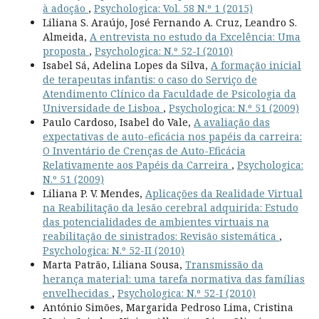
à adoção
,
Psychologica: Vol. 58 N.º 1 (2015)
Liliana S. Araújo, José Fernando A. Cruz, Leandro S.
Almeida,
A entrevista no estudo da Excelência: Uma
proposta
,
Psychologica: N.º 52-I (2010)
Isabel Sá, Adelina Lopes da Silva,
A formação inicial
de terapeutas infantis: o caso do Serviço de
Atendimento Clínico da Faculdade de Psicologia da
Universidade de Lisboa
,
Psychologica: N.º 51 (2009)
Paulo Cardoso, Isabel do Vale,
A avaliação das
expectativas de auto-eficácia nos papéis da carreira:
O Inventário de Crenças de Auto-Eficácia
Relativamente aos Papéis da Carreira
,
Psychologica:
N.º 51 (2009)
Liliana P. V. Mendes,
Aplicações da Realidade Virtual
na Reabilitação da lesão cerebral adquirida: Estudo
das potencialidades de ambientes virtuais na
reabilitação de sinistrados: Revisão sistemática
,
Psychologica: N.º 52-II (2010)
Marta Patrão, Liliana Sousa,
Transmissão da
herança material: uma tarefa normativa das famílias
envelhecidas
,
Psychologica: N.º 52-I (2010)
António Simões, Margarida Pedroso Lima, Cristina