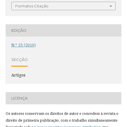
Formatos Citação
EDIÇÃO
N.º 53 (2010)
SECÇÃO
Artigos
LICENÇA
Os autores conservam os direitos de autor e concedem à revista o
direito de primeira publicação, com o trabalho simultaneamente
licenciado sob a
Licença Creative Commons Attribution
que