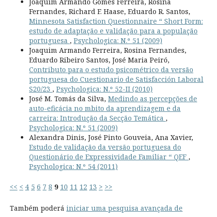
Joaquim Armando Gomes Ferreira, Rosina
Fernandes, Richard F. Haase, Eduardo R. Santos,
Minnesota Satisfaction Questionnaire “ Short Form:
estudo de adaptação e validação para a população
portuguesa
,
Psychologica: N.º 51 (2009)
Joaquim Armando Ferreira, Rosina Fernandes,
Eduardo Ribeiro Santos, José Maria Peiró,
Contributo para o estudo psicométrico da versão
portuguesa do Cuestionario de Satisfacción Laboral
S20/23
,
Psychologica: N.º 52-II (2010)
José M. Tomás da Silva,
Medindo as percepções de
auto-eficácia no mbito da aprendizagem e da
carreira: Introdução da Secção Temática
,
Psychologica: N.º 51 (2009)
Alexandra Dinis, José Pinto Gouveia, Ana Xavier,
Estudo de validação da versão portuguesa do
Questionário de Expressividade Familiar “ QEF
,
Psychologica: N.º 54 (2011)
<<
<
4
5
6
7
8
9
10
11
12
13
>
>>
Também poderá
iniciar uma pesquisa avançada de