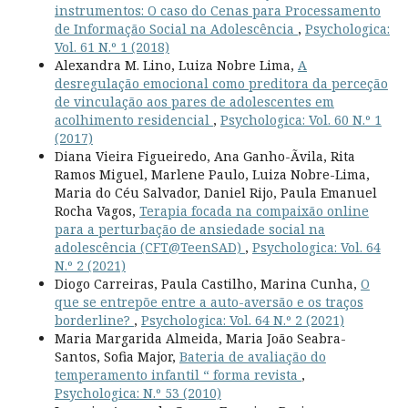
instrumentos: O caso do Cenas para Processamento
de Informação Social na Adolescência
,
Psychologica:
Vol. 61 N.º 1 (2018)
Alexandra M. Lino, Luiza Nobre Lima,
A
desregulação emocional como preditora da perceção
de vinculação aos pares de adolescentes em
acolhimento residencial
,
Psychologica: Vol. 60 N.º 1
(2017)
Diana Vieira Figueiredo, Ana Ganho-Ãvila, Rita
Ramos Miguel, Marlene Paulo, Luiza Nobre-Lima,
Maria do Céu Salvador, Daniel Rijo, Paula Emanuel
Rocha Vagos,
Terapia focada na compaixão online
para a perturbação de ansiedade social na
adolescência (CFT@TeenSAD)
,
Psychologica: Vol. 64
N.º 2 (2021)
Diogo Carreiras, Paula Castilho, Marina Cunha,
O
que se entrepõe entre a auto-aversão e os traços
borderline?
,
Psychologica: Vol. 64 N.º 2 (2021)
Maria Margarida Almeida, Maria João Seabra-
Santos, Sofia Major,
Bateria de avaliação do
temperamento infantil “ forma revista
,
Psychologica: N.º 53 (2010)