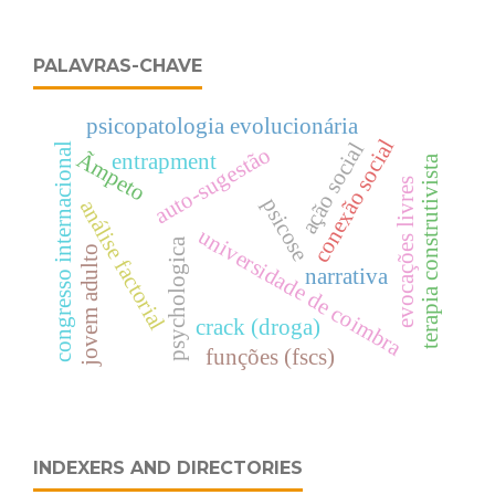
PALAVRAS-CHAVE
psicopatologia evolucionária
conexão social
ação social
congresso internacional
auto-sugestão
Ãmpeto
entrapment
terapia construtivista
evocações livres
psicose
análise factorial
universidade de coimbra
psychologica
jovem adulto
narrativa
crack (droga)
funções (fscs)
INDEXERS AND DIRECTORIES