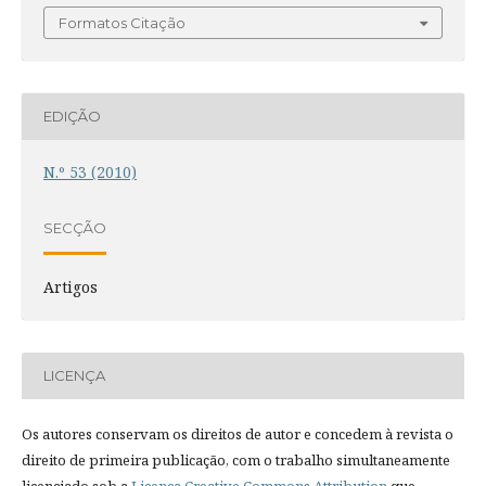
Formatos Citação
EDIÇÃO
N.º 53 (2010)
SECÇÃO
Artigos
LICENÇA
Os autores conservam os direitos de autor e concedem à revista o
direito de primeira publicação, com o trabalho simultaneamente
licenciado sob a
Licença Creative Commons Attribution
que