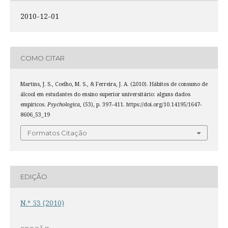
2010-12-01
COMO CITAR
Martins, J. S., Coelho, M. S., & Ferreira, J. A. (2010). Hábitos de consumo de
álcool em estudantes do ensino superior universitário: alguns dados
empíricos.
Psychologica
, (53), p. 397–411. https://doi.org/10.14195/1647-
8606_53_19
Formatos Citação
EDIÇÃO
N.º 53 (2010)