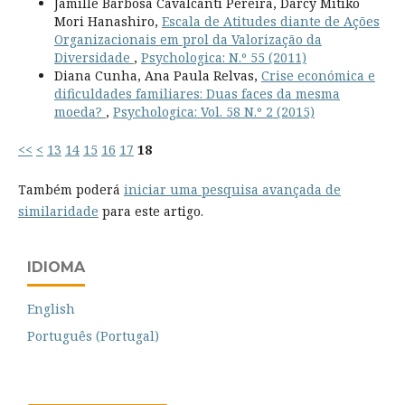
Jamille Barbosa Cavalcanti Pereira, Darcy Mitiko
Mori Hanashiro,
Escala de Atitudes diante de Ações
Organizacionais em prol da Valorização da
Diversidade
,
Psychologica: N.º 55 (2011)
Diana Cunha, Ana Paula Relvas,
Crise económica e
dificuldades familiares: Duas faces da mesma
moeda?
,
Psychologica: Vol. 58 N.º 2 (2015)
<<
<
13
14
15
16
17
18
Também poderá
iniciar uma pesquisa avançada de
similaridade
para este artigo.
IDIOMA
English
Português (Portugal)