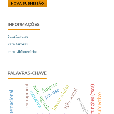
NOVA SUBMISSÃO
INFORMAÇÕES
Para Leitores
Para Autores
Para Bibliotecários
PALAVRAS-CHAVE
Ãmpeto
entrapment
jovem adulto
auto-sugestão
funções (fscs)
psicose
ação social
narrativa
evocações livres