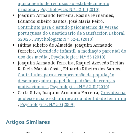
ajustamento de reclusos ao estabelecimento
prisional
,
Psychologica: N.º 52-II (2010)
Joaquim Armando Ferreira, Rosina Fernandes,
Eduardo Ribeiro Santos, José Maria Peiró,
Contributo para o estudo psicométrico da versão
portuguesa do Cuestionario de Satisfacción Laboral
S20/23
,
Psychologica: N.º 52-II (2010)
Fátima Ribeiro de Almeida, Joaquim Armando
Ferreira,
Obesidade infantil: a mediação parental do
uso dos media
,
Psychologica: N.º 53 (2010)
Joaquim Armando Ferreira, Raquel Azevedo Freitas,
Rafaela Maroto Costa, Eduardo Ribeiro dos Santos,
Contributos para a compreensão da população
desempregada: o papel dos padrões de crenças
motivacionais
,
Psychologica: N.º 52-II (2010)
Carla Silva, Joaquim Armando Ferreira,
Gravidez na
adolescência e estruturação da identidade feminina
,
Psychologica: N.º 50 (2009)
Artigos Similares