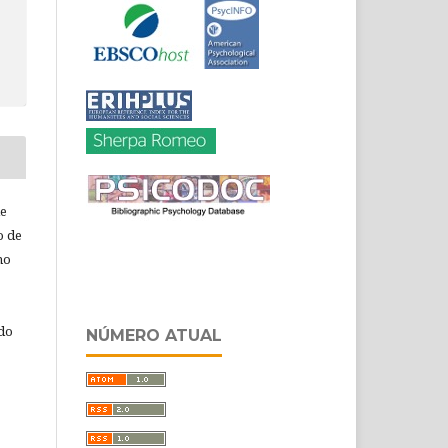
de
o de
ho
 do
NÚMERO ATUAL