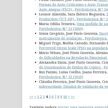
Formas do Auto-Criticismo e Auto-Tranqu
Auto-Ataque (FSCS)
,
Psychologica: N.º 54
Leonor Almeida, Sara Ibérico Nogueira,
Production (TCT-DP)
,
Psychologica: N.º 5
Maria Odília Teixeira,
Uma medida de aut
Psychologica: N.º 51 (2009)
Sónia Gregório, José Pinto Gouveia,
Facet
instrumento de avaliação
,
Psychologica: 
Miguel Trigo, Noélia Canudo, Fernando B
Perceived Stress Scale (PSS) na populaç
Mário Veloso, José Pinto Gouveia, Alexan
de Dificuldades na Regulação Emocional
Alexandra Dinis, José Pinto Gouveia, Cri
do Questionário de Estilos de Coping
,
Ps
Rui Paixão, Luísa Coelho, Joana Ferreira
Psychologica: N.º 53 (2010)
Cláudia Ferreira, José Pinto Gouveia, Cr
inferioridade: Estudos de validação da 
<<
<
1
2
3
4
5
6
7
8
9
10
>
>>
Também poderá
iniciar uma pesquisa avançad