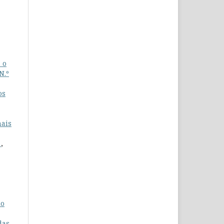
 o
N.º
os
nais
a
,
do
das