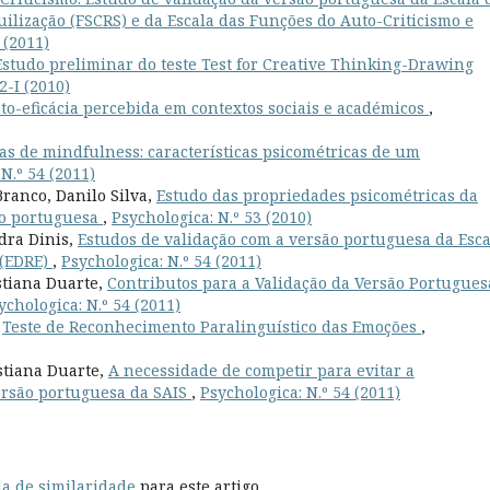
ilização (FSCRS) e da Escala das Funções do Auto-Criticismo e
 (2011)
Estudo preliminar do teste Test for Creative Thinking-Drawing
2-I (2010)
o-eficácia percebida em contextos sociais e académicos
,
as de mindfulness: características psicométricas de um
N.º 54 (2011)
ranco, Danilo Silva,
Estudo das propriedades psicométricas da
ão portuguesa
,
Psychologica: N.º 53 (2010)
dra Dinis,
Estudos de validação com a versão portuguesa da Esca
 (EDRE)
,
Psychologica: N.º 54 (2011)
stiana Duarte,
Contributos para a Validação da Versão Portugues
ychologica: N.º 54 (2011)
,
Teste de Reconhecimento Paralinguístico das Emoções
,
istiana Duarte,
A necessidade de competir para evitar a
versão portuguesa da SAIS
,
Psychologica: N.º 54 (2011)
a de similaridade
para este artigo.