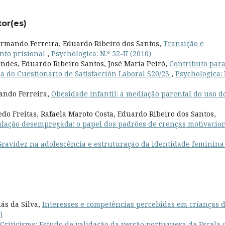
tor(es)
Armando Ferreira, Eduardo Ribeiro dos Santos,
Transição e
nto prisional
,
Psychologica: N.º 52-II (2010)
des, Eduardo Ribeiro Santos, José Maria Peiró,
Contributo para
a do Cuestionario de Satisfacción Laboral S20/23
,
Psychologica: 
ando Ferreira,
Obesidade infantil: a mediação parental do uso d
o Freitas, Rafaela Maroto Costa, Eduardo Ribeiro dos Santos,
lação desempregada: o papel dos padrões de crenças motivacio
Gravidez na adolescência e estruturação da identidade feminin
ás da Silva,
Interesses e competências percebidas em crianças 
)
Criticismo: Estudo de validação da versão portuguesa da Escala 