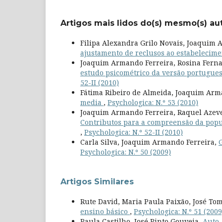
Artigos mais lidos do(s) mesmo(s) au
Filipa Alexandra Grilo Novais, Joaquim 
ajustamento de reclusos ao estabelecime
Joaquim Armando Ferreira, Rosina Fernan
estudo psicométrico da versão portugues
52-II (2010)
Fátima Ribeiro de Almeida, Joaquim Arm
media
,
Psychologica: N.º 53 (2010)
Joaquim Armando Ferreira, Raquel Azeved
Contributos para a compreensão da popu
,
Psychologica: N.º 52-II (2010)
Carla Silva, Joaquim Armando Ferreira,
Psychologica: N.º 50 (2009)
Artigos Similares
Rute David, Maria Paula Paixão, José Tom
ensino básico
,
Psychologica: N.º 51 (2009
Paula Castilho, José Pinto Gouveia,
Auto-