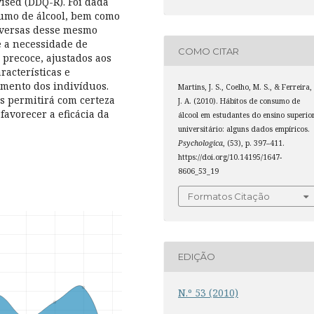
ised (DDQ-R). Foi dada
sumo de álcool, bem como
dversas desse mesmo
e a necessidade de
COMO CITAR
precoce, ajustados aos
aracterísticas e
imento dos indivíduos.
Martins, J. S., Coelho, M. S., & Ferreira,
es permitirá com certeza
J. A. (2010). Hábitos de consumo de
favorecer a eficácia da
álcool em estudantes do ensino superio
universitário: alguns dados empíricos.
Psychologica
, (53), p. 397–411.
https://doi.org/10.14195/1647-
8606_53_19
Formatos Citação
EDIÇÃO
N.º 53 (2010)