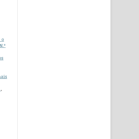
 o
N.º
os
nais
a
,