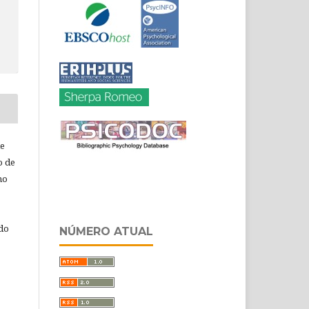
de
o de
ho
 do
NÚMERO ATUAL