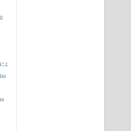
II
.º 2
das
as