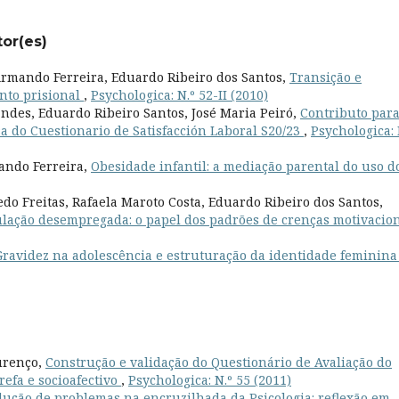
tor(es)
Armando Ferreira, Eduardo Ribeiro dos Santos,
Transição e
nto prisional
,
Psychologica: N.º 52-II (2010)
des, Eduardo Ribeiro Santos, José Maria Peiró,
Contributo para
a do Cuestionario de Satisfacción Laboral S20/23
,
Psychologica: 
ando Ferreira,
Obesidade infantil: a mediação parental do uso d
o Freitas, Rafaela Maroto Costa, Eduardo Ribeiro dos Santos,
lação desempregada: o papel dos padrões de crenças motivacio
Gravidez na adolescência e estruturação da identidade feminin
ourenço,
Construção e validação do Questionário de Avaliação do
efa e socioafectivo
,
Psychologica: N.º 55 (2011)
lução de problemas na encruzilhada da Psicologia: reflexão em