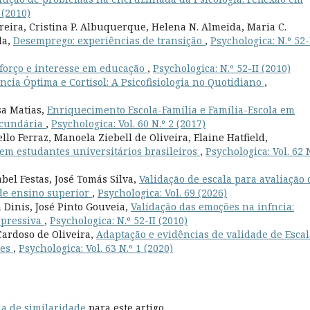
 (2010)
rreira, Cristina P. Albuquerque, Helena N. Almeida, Maria C.
da,
Desemprego: experiências de transição
,
Psychologica: N.º 52-
forço e interesse em educação
,
Psychologica: N.º 52-II (2010)
ncia Óptima e Cortisol: A Psicofisiologia no Quotidiano
,
sa Matias,
Enriquecimento Escola-Família e Família-Escola em
ecundária
,
Psychologica: Vol. 60 N.º 2 (2017)
o Ferraz, Manoela Ziebell de Oliveira, Elaine Hatfield,
 em estudantes universitários brasileiros
,
Psychologica: Vol. 62 N
bel Festas, José Tomás Silva,
Validação de escala para avaliação 
 de ensino superior
,
Psychologica: Vol. 69 (2026)
 Dinis, José Pinto Gouveia,
Validação das emoções na infncia:
epressiva
,
Psychologica: N.º 52-II (2010)
ardoso de Oliveira,
Adaptação e evidências de validade de Escal
tes
,
Psychologica: Vol. 63 N.º 1 (2020)
a de similaridade
para este artigo.