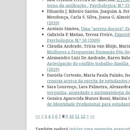
torno da unificação
,
Psychologica: N.º 53
Eduardo J. Ribeiro Santos, Joaquim A. Fe
Mendonça, Carla S. Silva, Joana G. Almei
(2010)
António Simões,
Uma "severa doçura": Es
Gabriela P. Matias, Teresa Freire,
Experiê
Psychologica: N.º 50 (2009)
Cláudia Andrade, Tricia van Rhijn, Mari
Mulheres a Frequentar Formação Pós-S
Alexsandro Luiz De Andrade, Karen Rabell
Antecipação do conflito trabalho-família
(2019)
Daniela Cortesão, Maria Paula Paixão, Isa
crenças acerca da escrita de estudantes
Sara Lourenço, Lara Palmeira, Alexandra
vergonha, ansiedade e sintomatologia d
Gessica Aparecida Nunes Rossi, Marina C
de Identidade Profissional para estudan
<<
<
3
4
5
6
7
8
9
10
11
12
>
>>
Também poderá
iniciar uma pesquisa avançad