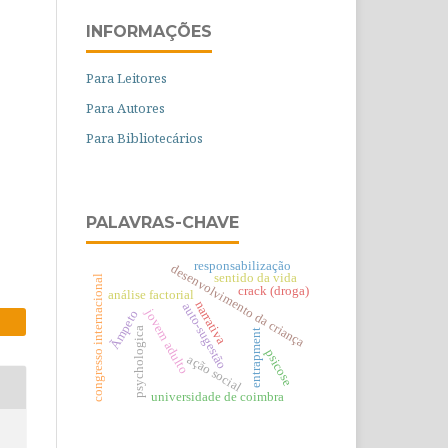
INFORMAÇÕES
Para Leitores
Para Autores
Para Bibliotecários
PALAVRAS-CHAVE
responsabilização
desenvolvimento da criança
sentido da vida
congresso internacional
crack (droga)
análise factorial
narrativa
auto-sugestão
jovem adulto
Ãmpeto
psychologica
entrapment
psicose
ação social
universidade de coimbra