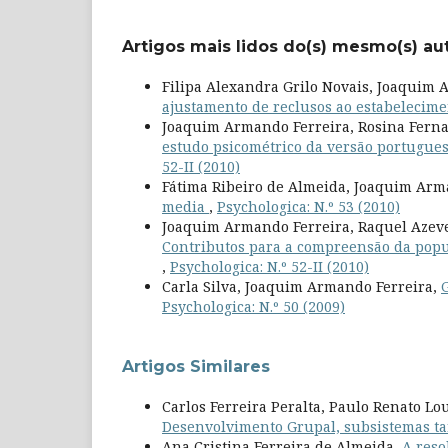
Artigos mais lidos do(s) mesmo(s) au
Filipa Alexandra Grilo Novais, Joaquim 
ajustamento de reclusos ao estabelecime
Joaquim Armando Ferreira, Rosina Fernan
estudo psicométrico da versão portugues
52-II (2010)
Fátima Ribeiro de Almeida, Joaquim Arm
media
,
Psychologica: N.º 53 (2010)
Joaquim Armando Ferreira, Raquel Azeved
Contributos para a compreensão da popu
,
Psychologica: N.º 52-II (2010)
Carla Silva, Joaquim Armando Ferreira,
Psychologica: N.º 50 (2009)
Artigos Similares
Carlos Ferreira Peralta, Paulo Renato L
Desenvolvimento Grupal, subsistemas tar
Ana Cristina Ferreira de Almeida,
A reso