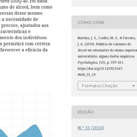
ised (DDQ-R). Foi dada
sumo de álcool, bem como
dversas desse mesmo
e a necessidade de
COMO CITAR
precoce, ajustados aos
aracterísticas e
imento dos indivíduos.
Martins, J. S., Coelho, M. S., & Ferreira,
es permitirá com certeza
J. A. (2010). Hábitos de consumo de
favorecer a eficácia da
álcool em estudantes do ensino superio
universitário: alguns dados empíricos.
Psychologica
, (53), p. 397–411.
https://doi.org/10.14195/1647-
8606_53_19
Formatos Citação
EDIÇÃO
N.º 53 (2010)