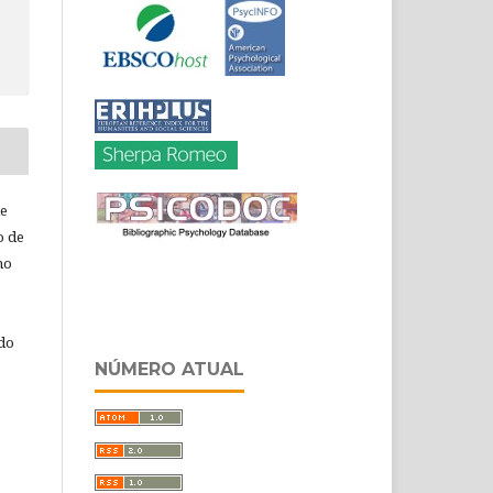
de
o de
ho
 do
NÚMERO ATUAL