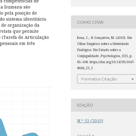
As competências de
cia humana são
o pela posição de
do sistema identitário.
COMO CITAR
 de organização da
evista que permite
 (Tarefa de Articulação
Rosa, C., & Gonçalves, M. (2010). Um
apessoais em três
Olhar Empírico sobre a Identidade
Dialógica: Um Estudo sobre a
Conjugalidade.
Psychologica
, (53), p.
81–108. https://doi.org/10.14195/1647-
8606_53_5
Formatos Citação
EDIÇÃO
N.º 53 (2010)