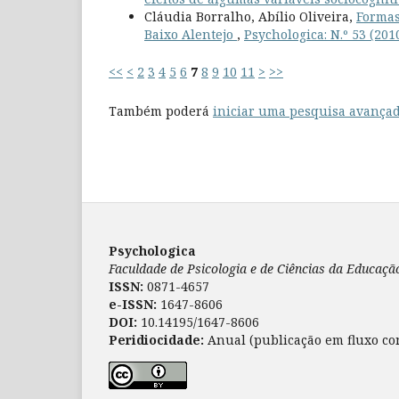
Cláudia Borralho, Abílio Oliveira,
Formas
Baixo Alentejo
,
Psychologica: N.º 53 (201
<<
<
2
3
4
5
6
7
8
9
10
11
>
>>
Também poderá
iniciar uma pesquisa avançad
Psychologica
Faculdade de Psicologia e de Ciências da Educaç
ISSN:
0871-4657
e-ISSN:
1647-8606
DOI:
10.14195/1647-8606
Peridiocidade:
Anual (publicação em fluxo co