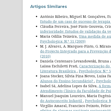
Artigos Similares
António Ribeiro, Miguel M. Gonçalves, E
Estudo de um caso de sucesso de terapia
Cláudia Ferreira, José Pinto Gouveia, Cr
inferioridade: Estudos de validação da 
Maria Odília Teixeira,
Uma medida de aut
Psychologica: N.º 51 (2009)
M. J. Alvarez, A. Marques-Pinto, G. Mirand
do Projecto Integrado para a Prevenção 
(2010)
Daniela Centenaro Levandowski, Bruna A
Laíssa Eschiletti Prati,
Caracterização do 
Literatura Brasileira
,
Psychologica: N.º 5
Joana Stocker, Sílvia Pina Neves, Luísa F
Alunos do Ensino Secundário?
,
Psycholo
Isabel Sá, Adelina Lopes da Silva,
A forma
Atendimento Clínico da Faculdade de Ps
Manuel Joaquim Loureiro, Maria Eugénia 
do Autoconceito Infantil
,
Psychologica: N
Virgílio Amaral, Francisco Peixoto, Felic
efeitos de algumas variáveis sociocognit