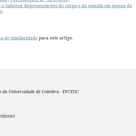
 e Sabores: Representações do corpo e da comida em jovens do
0)
a de similaridade
para este artigo.
ão da Universidade de Coimbra -
FPCEUC
ntínuo)