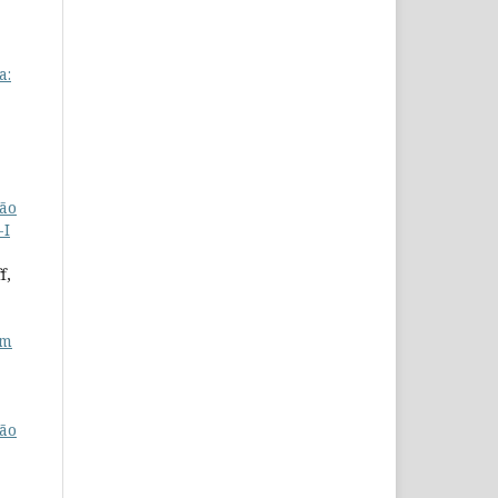
a:
ção
-I
f,
em
ção