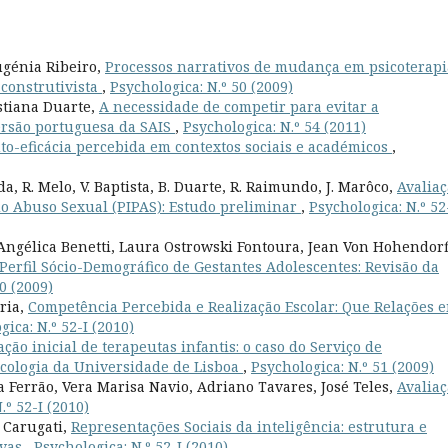
ugénia Ribeiro,
Processos narrativos de mudança em psicoterapi
 construtivista
,
Psychologica: N.º 50 (2009)
istiana Duarte,
A necessidade de competir para evitar a
versão portuguesa da SAIS
,
Psychologica: N.º 54 (2011)
o-eficácia percebida em contextos sociais e académicos
,
a, R. Melo, V. Baptista, B. Duarte, R. Raimundo, J. Marôco,
Avalia
do Abuso Sexual (PIPAS): Estudo preliminar
,
Psychologica: N.º 52
ngélica Benetti, Laura Ostrowski Fontoura, Jean Von Hohendorf
Perfil Sócio-Demográfico de Gestantes Adolescentes: Revisão da
0 (2009)
aria,
Competência Percebida e Realização Escolar: Que Relações 
gica: N.º 52-I (2010)
ção inicial de terapeutas infantis: o caso do Serviço de
icologia da Universidade de Lisboa
,
Psychologica: N.º 51 (2009)
Ferrão, Vera Marisa Navio, Adriano Tavares, José Teles,
Avalia
.º 52-I (2010)
e Carugati,
Representações Sociais da inteligência: estrutura e
ivas
,
Psychologica: N.º 52-I (2010)