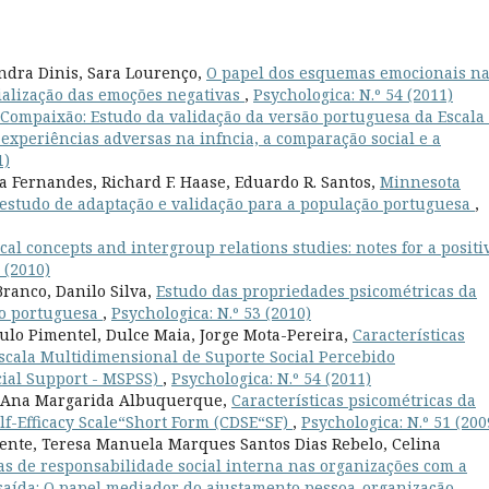
andra Dinis, Sara Lourenço,
O papel dos esquemas emocionais n
ialização das emoções negativas
,
Psychologica: N.º 54 (2011)
Compaixão: Estudo da validação da versão portuguesa da Escala
experiências adversas na infncia, a comparação social e a
1)
 Fernandes, Richard F. Haase, Eduardo R. Santos,
Minnesota
: estudo de adaptação e validação para a população portuguesa
,
ical concepts and intergroup relations studies: notes for a positi
 (2010)
ranco, Danilo Silva,
Estudo das propriedades psicométricas da
ão portuguesa
,
Psychologica: N.º 53 (2010)
aulo Pimentel, Dulce Maia, Jorge Mota-Pereira,
Características
scala Multidimensional de Suporte Social Percebido
cial Support - MSPSS)
,
Psychologica: N.º 54 (2011)
o, Ana Margarida Albuquerque,
Características psicométricas da
lf-Efficacy Scale“Short Form (CDSE“SF)
,
Psychologica: N.º 51 (200
ente, Teresa Manuela Marques Santos Dias Rebelo, Celina
as de responsabilidade social interna nas organizações com a
e saída: O papel mediador do ajustamento pessoa-organização
,