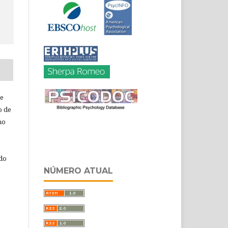
de
o de
ho
 do
NÚMERO ATUAL