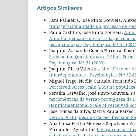
Artigos Similares
Lara Palmeira, José Pinto Gouveia, Alex
transgeracionalidade do processo de soc
Paula Castilho, José Pinto Gouveia,
Auto-
Auto-Compaixão e da sua relação com as 
psicopatologia
,
Psychologica: N.º 54 (201
Joaquim Armando Gomes Ferreira, Rosina
Satisfaction Questionnaire “ Short Form
Psychologica: N.º 51 (2009)
Joaquim Pires Valentim,
Sherif’s theoret
interdependence
,
Psychologica: N.º 52-II
Miguel Trigo, Noélia Canudo, Fernando B
Perceived Stress Scale (PSS) na populaç
Serafim Carvalho, José Pinto-Gouveia, P
psicométricas da versão portuguesa da E
(Multidimensional Scale of Perceived So
José Tomás da Silva, Maria Paula Paixã
versão Portuguesa da Career Decision Se
Ana Luísa Fialho Meneses Sepúlveda Vic
Fernandes Agostinho,
Relação das prátic
satisfação no trabalho e as intenções d