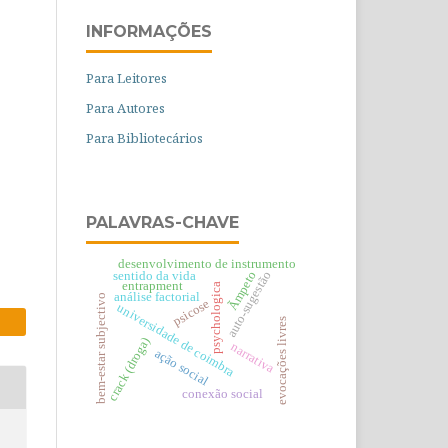
INFORMAÇÕES
Para Leitores
Para Autores
Para Bibliotecários
PALAVRAS-CHAVE
desenvolvimento de instrumento
Ãmpeto
auto-sugestão
sentido da vida
entrapment
psychologica
análise factorial
bem-estar subjectivo
psicose
universidade de coimbra
evocações livres
crack (droga)
narrativa
ação social
conexão social