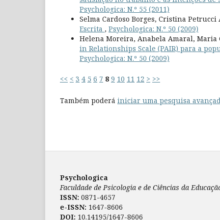
Psychologica: N.º 55 (2011)
Selma Cardoso Borges, Cristina Petrucc
Escrita
,
Psychologica: N.º 50 (2009)
Helena Moreira, Anabela Amaral, Maria 
in Relationships Scale (PAIR) para a pop
Psychologica: N.º 50 (2009)
<<
<
3
4
5
6
7
8
9
10
11
12
>
>>
Também poderá
iniciar uma pesquisa avançad
Psychologica
Faculdade de Psicologia e de Ciências da Educaç
ISSN:
0871-4657
e-ISSN:
1647-8606
DOI:
10.14195/1647-8606