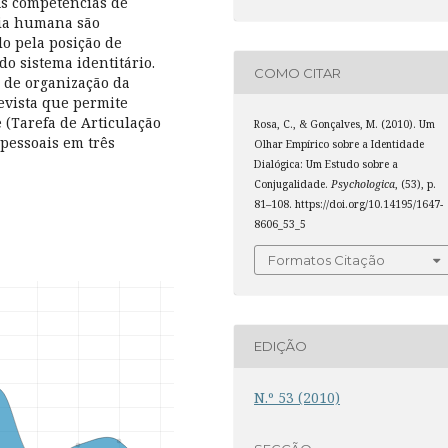
As competências de
cia humana são
o pela posição de
do sistema identitário.
COMO CITAR
 de organização da
evista que permite
 (Tarefa de Articulação
Rosa, C., & Gonçalves, M. (2010). Um
apessoais em três
Olhar Empírico sobre a Identidade
Dialógica: Um Estudo sobre a
Conjugalidade.
Psychologica
, (53), p.
81–108. https://doi.org/10.14195/1647-
8606_53_5
Formatos Citação
EDIÇÃO
N.º 53 (2010)