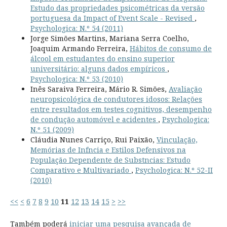
Estudo das propriedades psicométricas da versão
portuguesa da Impact of Event Scale - Revised
,
Psychologica: N.º 54 (2011)
Jorge Simões Martins, Mariana Serra Coelho,
Joaquim Armando Ferreira,
Hábitos de consumo de
álcool em estudantes do ensino superior
universitário: alguns dados empíricos
,
Psychologica: N.º 53 (2010)
Inês Saraiva Ferreira, Mário R. Simões,
Avaliação
neuropsicológica de condutores idosos: Relações
entre resultados em testes cognitivos, desempenho
de condução automóvel e acidentes
,
Psychologica:
N.º 51 (2009)
Cláudia Nunes Carriço, Rui Paixão,
Vinculação,
Memórias de Infncia e Estilos Defensivos na
População Dependente de Substncias: Estudo
Comparativo e Multivariado
,
Psychologica: N.º 52-II
(2010)
<<
<
6
7
8
9
10
11
12
13
14
15
>
>>
Também poderá
iniciar uma pesquisa avançada de