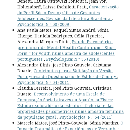
Benetti, Laura Ostrowski Fontoura, Jean Von
Hohendorff, Laíssa Eschiletti Prati,
Caracterização
do Perfil Sócio-Demográfico de Gestantes
Adolescentes: Revisão da Literatura Brasileira
,
Psychologica: N.º 50 (2009)
Ana Paula Matos, Raquel Simão André, Sónia
Cherpe, Daniela Rodrigues, Célia Figueira,
Alexandra Marques Pinto,
Estudo Psicométrico
preliminar da Mental Health Continuum “ Short
Form “ for youth numa amostra de adolescentes
portugueses
,
Psychologica: N.º 53 (2010)
Alexandra Dinis, José Pinto Gouveia, Cristiana
Duarte,
Contributos para a Validação da Versão
Portuguesa do Questionário de Estilos de Coping
,
Psychologica: N.º 54 (2011)
Cláudia Ferreira, José Pinto Gouveia, Cristiana
Duarte,
Desenvolvimento de uma Escala de
Comparação Social através da Aparência Física:
Estudo exploratório da estrutura factorial e das
propriedades psicométricas numa amostra feminina
da população geral
,
Psychologica: N.º 54 (2011)
Marcela Matos, José Pinto-Gouveia, Sónia Martins,
O
Impacto Traumático de Experiências de Vergonha: