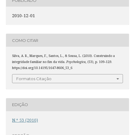
PUBLICADO
2010-12-01
COMO CITAR
Silva, A. R., Marques, F., Santos, L., & Sousa, L. (2010). Construindo a
integridade familiar no fim da vida.
Psychologica
, (53), p. 109–129.
https://doi.org/10.14195/1647-8606_53_6
Formatos Citação
EDIÇÃO
N.º 53 (2010)