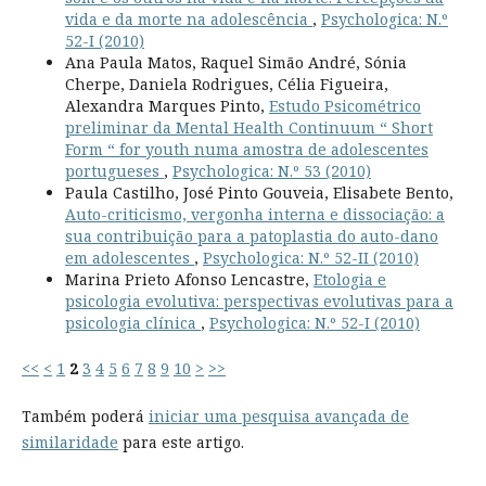
vida e da morte na adolescência
,
Psychologica: N.º
52-I (2010)
Ana Paula Matos, Raquel Simão André, Sónia
Cherpe, Daniela Rodrigues, Célia Figueira,
Alexandra Marques Pinto,
Estudo Psicométrico
preliminar da Mental Health Continuum “ Short
Form “ for youth numa amostra de adolescentes
portugueses
,
Psychologica: N.º 53 (2010)
Paula Castilho, José Pinto Gouveia, Elisabete Bento,
Auto-criticismo, vergonha interna e dissociação: a
sua contribuição para a patoplastia do auto-dano
em adolescentes
,
Psychologica: N.º 52-II (2010)
Marina Prieto Afonso Lencastre,
Etologia e
psicologia evolutiva: perspectivas evolutivas para a
psicologia clínica
,
Psychologica: N.º 52-I (2010)
<<
<
1
2
3
4
5
6
7
8
9
10
>
>>
Também poderá
iniciar uma pesquisa avançada de
similaridade
para este artigo.