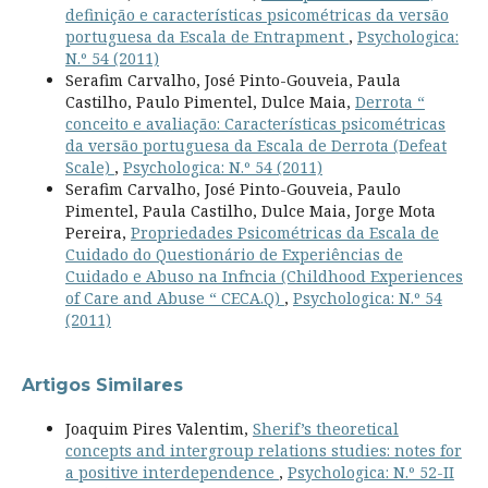
definição e características psicométricas da versão
portuguesa da Escala de Entrapment
,
Psychologica:
N.º 54 (2011)
Serafim Carvalho, José Pinto-Gouveia, Paula
Castilho, Paulo Pimentel, Dulce Maia,
Derrota “
conceito e avaliação: Características psicométricas
da versão portuguesa da Escala de Derrota (Defeat
Scale)
,
Psychologica: N.º 54 (2011)
Serafim Carvalho, José Pinto-Gouveia, Paulo
Pimentel, Paula Castilho, Dulce Maia, Jorge Mota
Pereira,
Propriedades Psicométricas da Escala de
Cuidado do Questionário de Experiências de
Cuidado e Abuso na Infncia (Childhood Experiences
of Care and Abuse “ CECA.Q)
,
Psychologica: N.º 54
(2011)
Artigos Similares
Joaquim Pires Valentim,
Sherif’s theoretical
concepts and intergroup relations studies: notes for
a positive interdependence
,
Psychologica: N.º 52-II