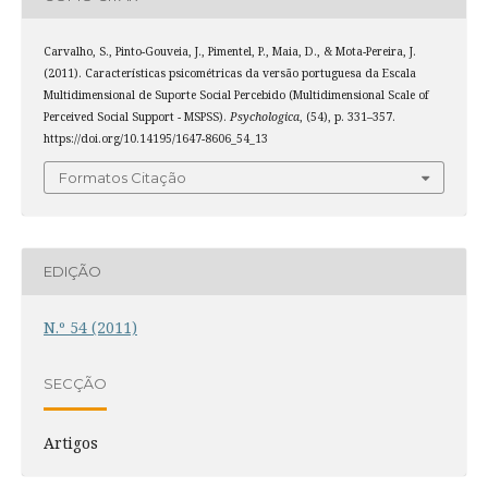
Carvalho, S., Pinto-Gouveia, J., Pimentel, P., Maia, D., & Mota-Pereira, J.
(2011). Características psicométricas da versão portuguesa da Escala
Multidimensional de Suporte Social Percebido (Multidimensional Scale of
Perceived Social Support - MSPSS).
Psychologica
, (54), p. 331–357.
https://doi.org/10.14195/1647-8606_54_13
Formatos Citação
EDIÇÃO
N.º 54 (2011)
SECÇÃO
Artigos