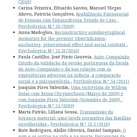
(2010)
Carina Teixeira, Eduardo Santos, Manuel Viegas
Abreu, Patrícia Gonçalves,
Reabilitação Psicossocial
de Pessoas com Esquizofrenia: Estudo de Caso
,
Psychologica: N.º 50 (2009)
Anna Madoglou,
Reconstructing autobiographical
memories for the present: Objectification,
anchoring, generational effect and social contexts
,
Psychologica: N.º 52-II (2010)
Paula Castilho, José Pinto Gouveia,
Auto-Compaixão:
Estudo da validação da versão portuguesa da Escala
da Auto-Compaixão e da sua relação com as
experiências adversas na infncia, a comparação
social e a psicopatologia
,
Psychologica: N.º 54 (2011)
Joaquim Pires Valentim,
Uma entrevista de Willem
Doise com Xenia Chryssochoou (Março de 2009) e
com Joaquim Pires Valentim (Setembro de 2009)
,
Psychologica: N.º 51 (2009)
Marta Patrão, Liliana Sousa,
Transmissão da
herança material: uma tarefa normativa das famílias
envelhecidas
,
Psychologica: N.º 52-I (2010)
Rute Rodrigues, Abílio Oliveira, Daniel Sampaio,
O
som e os outros na vida e na morte: Percepções da