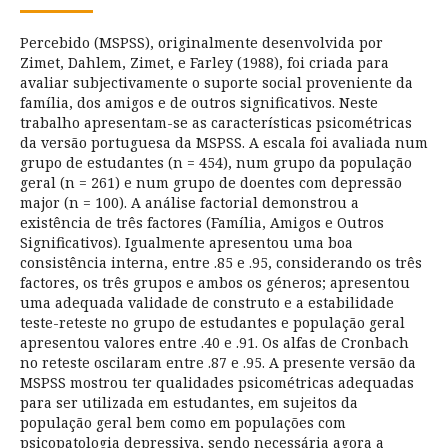
Percebido (MSPSS), originalmente desenvolvida por
Zimet, Dahlem, Zimet, e Farley (1988), foi criada para
avaliar subjectivamente o suporte social proveniente da
família, dos amigos e de outros significativos. Neste
trabalho apresentam-se as características psicométricas
da versão portuguesa da MSPSS. A escala foi avaliada num
grupo de estudantes (n = 454), num grupo da população
geral (n = 261) e num grupo de doentes com depressão
major (n = 100). A análise factorial demonstrou a
existência de três factores (Família, Amigos e Outros
Significativos). Igualmente apresentou uma boa
consistência interna, entre .85 e .95, considerando os três
factores, os três grupos e ambos os géneros; apresentou
uma adequada validade de construto e a estabilidade
teste-reteste no grupo de estudantes e população geral
apresentou valores entre .40 e .91. Os alfas de Cronbach
no reteste oscilaram entre .87 e .95. A presente versão da
MSPSS mostrou ter qualidades psicométricas adequadas
para ser utilizada em estudantes, em sujeitos da
população geral bem como em populações com
psicopatologia depressiva, sendo necessária agora a