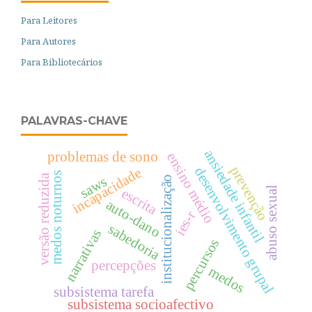
Para Leitores
Para Autores
Para Bibliotecários
PALAVRAS-CHAVE
ansiedade infantil
problemas de sono
ensino médio
prevenção
desenvolvimento grupal
incapacidade
medos noturnos
versão reduzida
saws
institucionalização
abuso sexual
escrita
auto-dano
ies-r
sabedoria
narrativas
percursos
percepções
medos
subsistema tarefa
subsistema socioafectivo