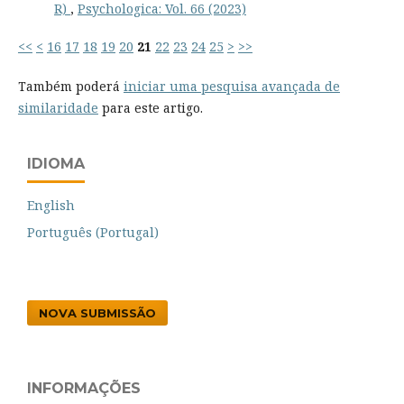
R)
,
Psychologica: Vol. 66 (2023)
<<
<
16
17
18
19
20
21
22
23
24
25
>
>>
Também poderá
iniciar uma pesquisa avançada de
similaridade
para este artigo.
IDIOMA
English
Português (Portugal)
NOVA SUBMISSÃO
INFORMAÇÕES