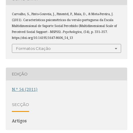
Carvalho, S., Pinto-Gouveia, J., Pimentel, P., Maia, D., & Mota-Pereira, J.
(2011). Características psicométricas da versão portuguesa da Escala
Multidimensional de Suporte Social Percebido (Multidimensional Scale of
Perceived Social Support - MSPSS).
Psychologica
, (54), p. 331–357.
https://doi.org/10.14195/1647-8606_54_13
Formatos Citação
EDIÇÃO
N.º 54 (2011)
SECÇÃO
Artigos