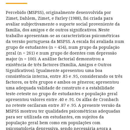
Percebido (MSPSS), originalmente desenvolvida por
Zimet, Dahlem, Zimet, e Farley (1988), foi criada para
avaliar subjectivamente o suporte social proveniente da
família, dos amigos e de outros significativos. Neste
trabalho apresentam-se as características psicométricas
da versão portuguesa da MSPSS. A escala foi avaliada num
grupo de estudantes (n = 454), num grupo da população
geral (n = 261) e num grupo de doentes com depressão
major (n = 100). A análise factorial demonstrou a
existência de três factores (Família, Amigos e Outros
Significativos). Igualmente apresentou uma boa
consistência interna, entre .85 e .95, considerando os três
factores, os três grupos e ambos os géneros; apresentou
uma adequada validade de construto e a estabilidade
teste-reteste no grupo de estudantes e população geral
apresentou valores entre .40 e .91. Os alfas de Cronbach
no reteste oscilaram entre .87 e .95. A presente versão da
MSPSS mostrou ter qualidades psicométricas adequadas
para ser utilizada em estudantes, em sujeitos da
população geral bem como em populações com
psicopatologia depressiva, sendo necessária agora a