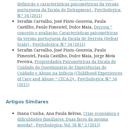
definição e características psicométricas da versão
portuguesa da Escala de Entrapment
,
Psychologica:
N.º 54 (2011)
Serafim Carvalho, José Pinto-Gouveia, Paula
Castilho, Paulo Pimentel, Dulce Maia,
Derrota “
conceito e avaliação: Características psicométricas
da versão portuguesa da Escala de Derrota (Defeat
Scale)
,
Psychologica: N.º 54 (2011)
Serafim Carvalho, José Pinto-Gouveia, Paulo
Pimentel, Paula Castilho, Dulce Maia, Jorge Mota
Pereira,
Propriedades Psicométricas da Escala de
Cuidado do Questionário de Experiências de
Cuidado e Abuso na Infncia (Childhood Experiences
of Care and Abuse “ CECA.Q)
,
Psychologica: N.º 54
(2011)
Artigos Similares
Diana Cunha, Ana Paula Relvas,
Crise económica e
dificuldades familiares: Duas faces da mesma
moeda?
,
Psychologica: Vol. 58 N.º 2 (2015)