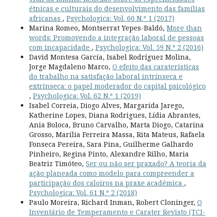
étnicas e culturais do desenvolvimento das famílias
africanas
,
Psychologica: Vol. 60 N.º 1 (2017)
Marina Romeo, Montserrat Yepes-Baldó,
More than
words: Promovendo a integração laboral de pessoas
com incapacidade
,
Psychologica: Vol. 59 N.º 2 (2016)
David Montesa García, Isabel Rodríguez Molina,
Jorge Magdaleno Marco,
O efeito das caraterísticas
do trabalho na satisfação laboral intrínseca e
extrínseca: o papel moderador do capital psicológico
,
Psychologica: Vol. 62 N.º 1 (2019)
Isabel Correia, Diogo Alves, Margarida Jarego,
Katherine Lopes, Diana Rodrigues, Lídia Abrantes,
Ania Boloca, Bruno Carvalho, Marta Diogo, Catarina
Grosso, Marília Ferreira Massa, Rita Mateus, Rafaela
Fonseca Pereira, Sara Pina, Guilherme Galhardo
Pinheiro, Regina Pinto, Alexandre Rilho, Maria
Beatriz Timóteo,
Ser ou não ser praxado? A teoria da
ação planeada como modelo para compreender a
participação dos caloiros na praxe académica
,
Psychologica: Vol. 61 N.º 2 (2018)
Paulo Moreira, Richard Inman, Robert Cloninger,
O
Inventário de Temperamento e Carater Revisto (TCI-