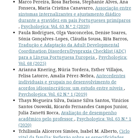
Marco Pereira, Rosa Barbosa, Stephanie Alves, Ana
Fonseca, Maria Cristina Canavarro,
Associação entre
sintomas internalizantes e ajustamento diádico
durante a gravidez em pais Portugueses primíparos
,
Psychologica: Vol. 63 N.º 2 (2020)
Paula Rodrigues, Olga Vasconcelos, Denise Soares,
Sónia Gonçalves-Lopes, Cláudia Sousa, Rita Barros,
Tradução e Adaptação da Adult Developmental
Coordination Disorders/Dyspraxia Checklist (ADC)
para a Língua Portuguesa Europeia
,
Psychologica:
Vol. 68 (2025)
Arianna Knering, Núria Tordera, Esther Villajos,
Felisa Latorre, Amalia Pérez-Nebra,
Antecedentes
individuais e grupais no desenvolvimento de
acordos idiossincráticos: um estudo entre níveis
,
Psychologica: Vol. 62 N.º 1 (2019)
Thays Nogueira Silva, Daiane Silva Santos, Vinicios
Santos Osowski, Ricardo Fernandes Campos Junior,
Julia Zanetti Rocca,
Avaliação de desempenho
acadêmico pelo professor
,
Psychologica: Vol. 63 N.º 1
(2020)
Tchilissila Alicerces Simões, Isabel M. Alberto,
Ciclo
vital da família: Reflexão sobre as especificidades