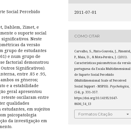
te Social Percebido
2011-07-01
t, Dahlem, Zimet, e
vamente o suporte social
COMO CITAR
significativos. Neste
cométricas da versão
um grupo de estudantes
Carvalho, S., Pinto-Gouveia, J., Pimentel
 261) e num grupo de
P., Maia, D., & Mota-Pereira, J. (2011).
ise factorial demonstrou
Características psicométricas da versã
 Outros Significativos).
portuguesa da Escala Multidimensional
terna, entre .85 e .95,
de Suporte Social Percebido
e ambos os géneros;
(Multidimensional Scale of Perceived
o e a estabilidade
Social Support - MSPSS).
Psychologica
,
ção geral apresentou
(54), p. 331–357.
o reteste oscilaram entre
https://doi.org/10.14195/1647-
 ter qualidades
8606_54_13
 estudantes, em sujeitos
Formatos Citação
om psicopatologia
ação da investigação em
mento.