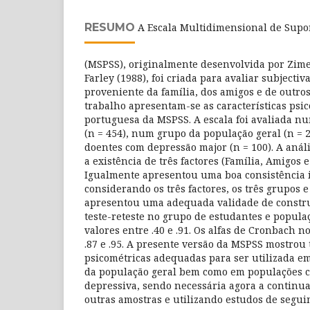
RESUMO
A Escala Multidimensional de Supor
(MSPSS), originalmente desenvolvida por Zime
Farley (1988), foi criada para avaliar subjecti
proveniente da família, dos amigos e de outros 
trabalho apresentam-se as características psi
portuguesa da MSPSS. A escala foi avaliada n
(n = 454), num grupo da população geral (n =
doentes com depressão major (n = 100). A anál
a existência de três factores (Família, Amigos e
Igualmente apresentou uma boa consistência in
considerando os três factores, os três grupos 
apresentou uma adequada validade de construt
teste-reteste no grupo de estudantes e popula
valores entre .40 e .91. Os alfas de Cronbach n
.87 e .95. A presente versão da MSPSS mostrou
psicométricas adequadas para ser utilizada em
da população geral bem como em populações c
depressiva, sendo necessária agora a continu
outras amostras e utilizando estudos de segui