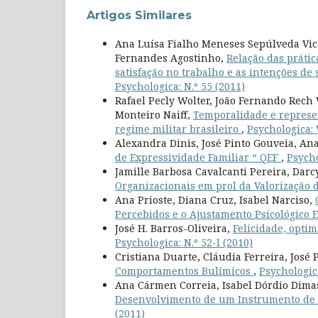
Artigos Similares
Ana Luísa Fialho Meneses Sepúlveda Vic
Fernandes Agostinho,
Relação das prátic
satisfação no trabalho e as intenções d
Psychologica: N.º 55 (2011)
Rafael Pecly Wolter, João Fernando Rech 
Monteiro Naiff,
Temporalidade e represen
regime militar brasileiro
,
Psychologica: V
Alexandra Dinis, José Pinto Gouveia, Ana
de Expressividade Familiar “ QEF
,
Psycho
Jamille Barbosa Cavalcanti Pereira, Dar
Organizacionais em prol da Valorização 
Ana Prioste, Diana Cruz, Isabel Narciso,
Percebidos e o Ajustamento Psicológico
José H. Barros-Oliveira,
Felicidade, opti
Psychologica: N.º 52-I (2010)
Cristiana Duarte, Cláudia Ferreira, José
Comportamentos Bulímicos
,
Psychologica
Ana Cármen Correia, Isabel Dórdio Dima
Desenvolvimento de um Instrumento de A
(2011)