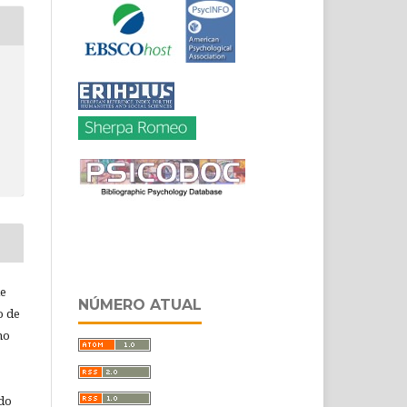
de
NÚMERO ATUAL
o de
ho
 do