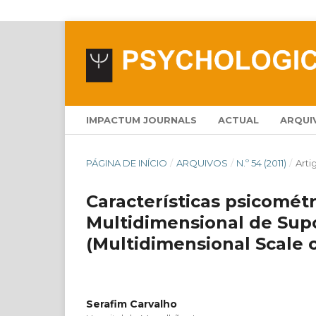
IMPACTUM JOURNALS
ACTUAL
ARQUI
PÁGINA DE INÍCIO
/
ARQUIVOS
/
N.º 54 (2011)
/
Arti
Características psicomét
Multidimensional de Supo
(Multidimensional Scale 
Serafim Carvalho