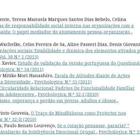
ente, Teresa Manuela Marques Santos Dias Rebelo, Celina
as de responsabilidade social interna nas organizações com a
e saída: O papel mediador do ajustamento pessoa-organização
,
Wachelke, Celso Pereira de Sa, Aline Passeri Dias, Denis Giovani
tações sociais: Estabilidade e dinmica dos elementos ativados p
ol. 58 N.º 1 (2015)
 Xavier,
Estudo de validação da versão portuguesa do Questioná
logica: N.º 54 (2011)
cy Mitiko Mori Hanashiro,
Escala de Atitudes diante de Ações
da Diversidade
,
Psychologica: N.º 55 (2011)
Circularidade Relacional: Padrões De Funcionalidade Familiar
 Em Adolescentes
,
Psychologica: N.º 52-I (2010)
mismo, esperança e perdão em jovens, adultos e idosos
,
 Pinto Gouveia,
O Traço de Mindfulness como Protector nos
: N.º 52-II (2010)
s, Paulo Renato Lourenço,
Se o coração pensasse, pararia? “
valiação da Inteligência Emocional Grupal
,
Psychologica: N.º 5