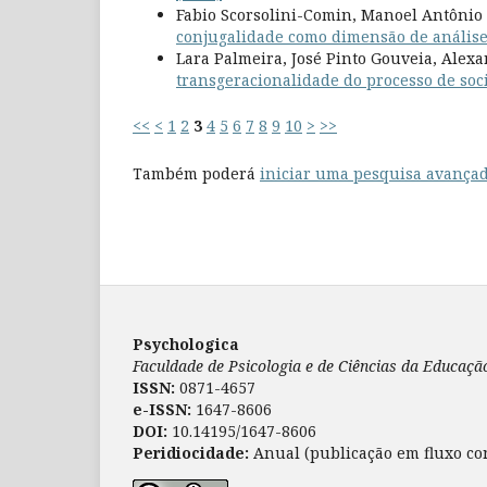
Fabio Scorsolini-Comin, Manoel Antônio
conjugalidade como dimensão de anális
Lara Palmeira, José Pinto Gouveia, Alex
transgeracionalidade do processo de soc
<<
<
1
2
3
4
5
6
7
8
9
10
>
>>
Também poderá
iniciar uma pesquisa avançad
Psychologica
Faculdade de Psicologia e de Ciências da Educaç
ISSN:
0871-4657
e-ISSN:
1647-8606
DOI:
10.14195/1647-8606
Peridiocidade:
Anual (publicação em fluxo co