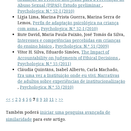
Abuso Sexual (PIPAS): Estudo preliminar
,
Psychologica: N.º 52-I (2010)
Lígia Lima, Marina Prista Guerra, Marina Serra de
Lemos,
Perfis de adaptação psicológica na criança
com asma
,
Psychologica: N.º 52-I (2010)
Rute David, Maria Paula Paixão, José Tomás da Silva,
Interesses e competências percebidas em crianças
do ensino básico
,
Psychologica: N.º 51 (2009)
Vítor H. Silva, Eduardo Simões,
The Impact of
Accountability on Judgments of Ethical Decisions
,
Psychologica: N.º 55 (2011)
Cláudia Quintãns, Isabel Alberto, Carla Machado,
Era uma vez a Instituição onde eu vivi: Narrativas
de adultos sobre experiências de institucionalização
,
Psychologica: N.º 53 (2010)
<<
<
2
3
4
5
6
7
8
9
10
11
>
>>
Também poderá
iniciar uma pesquisa avançada de
similaridade
para este artigo.