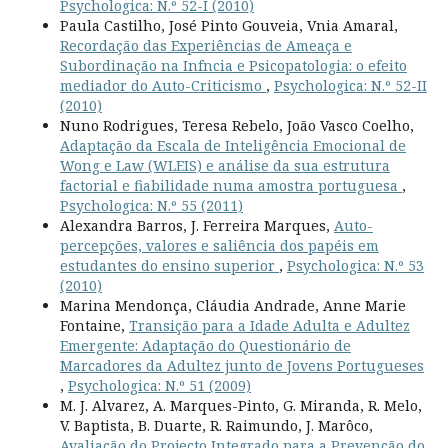
Psychologica: N.º 52-I (2010)
Paula Castilho, José Pinto Gouveia, Vnia Amaral,
Recordação das Experiências de Ameaça e
Subordinação na Infncia e Psicopatologia: o efeito
mediador do Auto-Criticismo
,
Psychologica: N.º 52-II
(2010)
Nuno Rodrigues, Teresa Rebelo, João Vasco Coelho,
Adaptação da Escala de Inteligência Emocional de
Wong e Law (WLEIS) e análise da sua estrutura
factorial e fiabilidade numa amostra portuguesa
,
Psychologica: N.º 55 (2011)
Alexandra Barros, J. Ferreira Marques,
Auto-
percepções, valores e saliência dos papéis em
estudantes do ensino superior
,
Psychologica: N.º 53
(2010)
Marina Mendonça, Cláudia Andrade, Anne Marie
Fontaine,
Transição para a Idade Adulta e Adultez
Emergente: Adaptação do Questionário de
Marcadores da Adultez junto de Jovens Portugueses
,
Psychologica: N.º 51 (2009)
M. J. Alvarez, A. Marques-Pinto, G. Miranda, R. Melo,
V. Baptista, B. Duarte, R. Raimundo, J. Marôco,
Avaliação do Projecto Integrado para a Prevenção do