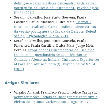
definição e características psicométricas da versão
portuguesa da Escala de Entrapment
,
Psychologica:
N.º 54 (2011)
Serafim Carvalho, José Pinto-Gouveia, Paula
Castilho, Paulo Pimentel, Dulce Maia,
Derrota “
conceito e avaliação: Características psicométricas
da versão portuguesa da Escala de Derrota (Defeat
Scale)
,
Psychologica: N.º 54 (2011)
Serafim Carvalho, José Pinto-Gouveia, Paulo
Pimentel, Paula Castilho, Dulce Maia, Jorge Mota
Pereira,
Propriedades Psicométricas da Escala de
Cuidado do Questionário de Experiências de
Cuidado e Abuso na Infncia (Childhood Experiences
of Care and Abuse “ CECA.Q)
,
Psychologica: N.º 54
(2011)
Artigos Similares
Virgílio Amaral, Francisco Peixoto, Felice Carugati,
Representações Sociais da inteligência: estrutura e
efeitos de algumas variáveis sociocognitivas
,