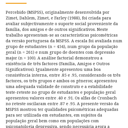
Percebido (MSPSS), originalmente desenvolvida por
Zimet, Dahlem, Zimet, e Farley (1988), foi criada para
avaliar subjectivamente o suporte social proveniente da
família, dos amigos e de outros significativos. Neste
trabalho apresentam-se as características psicométricas
da versão portuguesa da MSPSS. A escala foi avaliada num
grupo de estudantes (n = 454), num grupo da população
geral (n = 261) e num grupo de doentes com depressão
major (n = 100). A análise factorial demonstrou a
existência de três factores (Família, Amigos e Outros
Significativos). Igualmente apresentou uma boa
consistência interna, entre .85 e .95, considerando os três
factores, os três grupos e ambos os géneros; apresentou
uma adequada validade de construto e a estabilidade
teste-reteste no grupo de estudantes e população geral
apresentou valores entre .40 e .91. Os alfas de Cronbach
no reteste oscilaram entre .87 e .95. A presente versão da
MSPSS mostrou ter qualidades psicométricas adequadas
para ser utilizada em estudantes, em sujeitos da
população geral bem como em populações com
psicopatologia depressiva, sendo necessária agora a