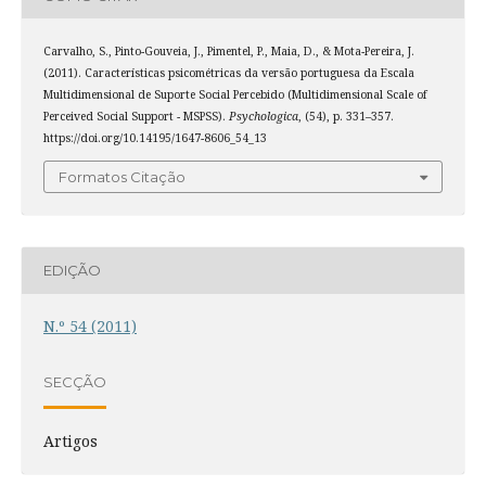
Carvalho, S., Pinto-Gouveia, J., Pimentel, P., Maia, D., & Mota-Pereira, J.
(2011). Características psicométricas da versão portuguesa da Escala
Multidimensional de Suporte Social Percebido (Multidimensional Scale of
Perceived Social Support - MSPSS).
Psychologica
, (54), p. 331–357.
https://doi.org/10.14195/1647-8606_54_13
Formatos Citação
EDIÇÃO
N.º 54 (2011)
SECÇÃO
Artigos